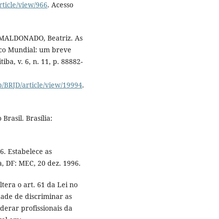
ticle/view/966
. Acesso
; MALDONADO, Beatriz. As
nco Mundial: um breve
iba, v. 6, n. 11, p. 88882-
hp/BRJD/article/view/19994
.
Brasil. Brasília:
6. Estabelece as
a, DF: MEC, 20 dez. 1996.
tera o art. 61 da Lei no
dade de discriminar as
derar profissionais da