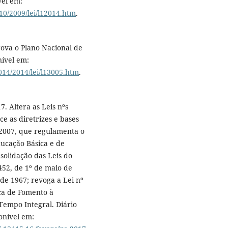
vel em:
10/2009/lei/l12014.htm
.
rova o Plano Nacional de
nível em:
014/2014/lei/l13005.htm
.
7. Altera as Leis nºs
e as diretrizes e bases
 2007, que regulamenta o
ucação Básica e de
solidação das Leis do
452, de 1º de maio de
 de 1967; revoga a Lei nº
tica de Fomento à
empo Integral. Diário
ponível em: