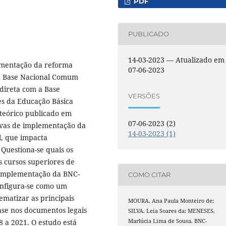
PDF
PUBLICADO
14-03-2023 — Atualizado em
lementação da reforma
07-06-2023
la Base Nacional Comum
direta com a Base
VERSÕES
s da Educação Básica
teórico publicado em
07-06-2023 (2)
ativas de implementação da
14-03-2023 (1)
il, que impacta
 Questiona-se quais os
s cursos superiores de
a implementação da BNC-
COMO CITAR
onfigura-se como um
tematizar as principais
MOURA, Ana Paula Monteiro de;
se nos documentos legais
SILVA, Leia Soares da; MENESES,
Marlúcia Lima de Sousa. BNC-
 a 2021. O estudo está