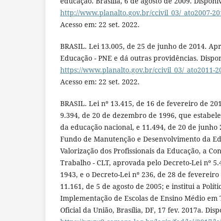
educação. Brasília, 6 de agosto de 2009. Disponí
http://www.planalto.gov.br/ccivil_03/_ato2007-20
Acesso em: 22 set. 2022.
BRASIL. Lei 13.005, de 25 de junho de 2014. Ap
Educação - PNE e dá outras providências. Dispo
https://www.planalto.gov.br/ccivil_03/_ato2011-2
Acesso em: 22 set. 2022.
BRASIL. Lei nº 13.415, de 16 de fevereiro de 201
9.394, de 20 de dezembro de 1996, que estabelec
da educação nacional, e 11.494, de 20 de junho
Fundo de Manutenção e Desenvolvimento da Ed
Valorização dos Profissionais da Educação, a Con
Trabalho - CLT, aprovada pelo Decreto-Lei nº 5.
1943, e o Decreto-Lei nº 236, de 28 de fevereiro
11.161, de 5 de agosto de 2005; e institui a Polí
Implementação de Escolas de Ensino Médio em T
Oficial da União, Brasília, DF, 17 fev. 2017a. Dis