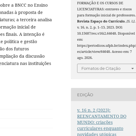
FORMAÇÃO E OS CURSOS DE
 sobre a BNCC no Ensino
LICENCIATURAS: entraves e riscos
ionadas à proposta de
para formação inicial de professores.
aturas; a terceira analisa
Revista Espaço do Currículo
,
[S. l.]
,
ormação inicial de
v. 16, n. 2, p. 1–13, 2023. DOI:
10.15687/rec.v16i2.64648. Disponível
s finais. A intenção é
em:
 política e gestão
https://periodicos.ufpb.br/index.php/
ão dos futuros
ec/article/view/64648. Acesso em: 7
mpliação da discussão
ago. 2026.
enciatura nas instituições
Fomatos de Citação
EDIÇÃO
v. 16 n. 2 (2023):
REENCANTAMENTO DO
MUNDO: criações
curriculares enquanto
novidades utópicas