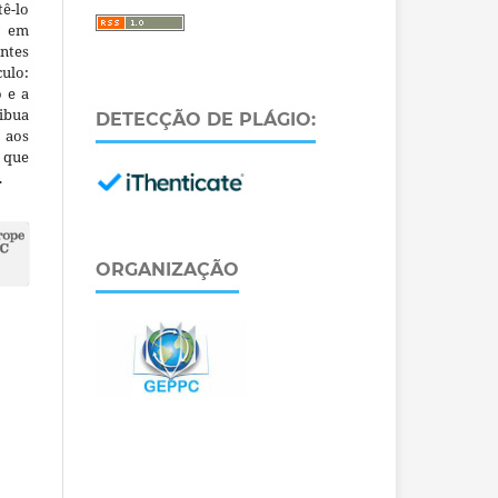
ê-lo
m em
ntes
culo:
o e a
ibua
DETECÇÃO DE PLÁGIO:
 aos
a que
.
ORGANIZAÇÃO