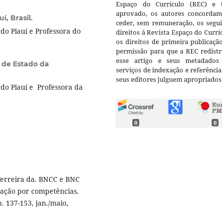
Espaço do Currículo (REC) e t
aprovado, os autores concorda
í, Brasil.
ceder, sem remuneração, os segui
o Piauí e Professora do
direitos à Revista Espaço do Currí
os direitos de primeira publicaçã
permissão para que a REC redistr
esse artigo e seus metadados
a de Estado da
serviços de indexação e referênci
seus editores julguem apropriados
do Piauí e Professora da
0
0
Ferreira da. BNCC e BNC
ação por competências.
 p. 137-153, jan./maio,