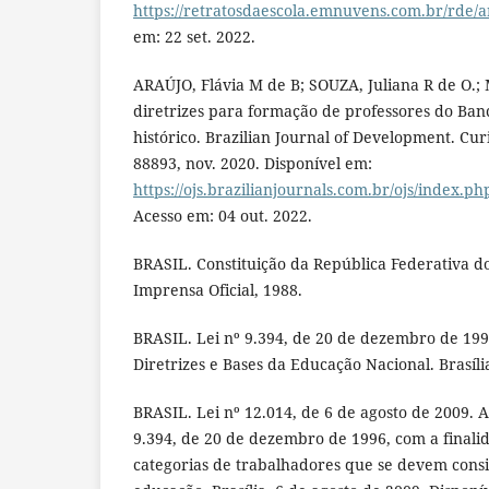
https://retratosdaescola.emnuvens.com.br/rde/ar
em: 22 set. 2022.
ARAÚJO, Flávia M de B; SOUZA, Juliana R de O.
diretrizes para formação de professores do Ba
histórico. Brazilian Journal of Development. Curit
88893, nov. 2020. Disponível em:
https://ojs.brazilianjournals.com.br/ojs/index.p
Acesso em: 04 out. 2022.
BRASIL. Constituição da República Federativa do 
Imprensa Oficial, 1988.
BRASIL. Lei nº 9.394, de 20 de dezembro de 199
Diretrizes e Bases da Educação Nacional. Brasíli
BRASIL. Lei nº 12.014, de 6 de agosto de 2009. Al
9.394, de 20 de dezembro de 1996, com a finali
categorias de trabalhadores que se devem consi