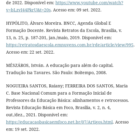
de 2022. Disponível em:
https://www.youtube.com/watch?
v=bLzvI44PkrU&t=20s
. Acesso em: 09 set. 2022.
HYPÓLITO, Álvaro Moreira. BNCC, Agenda Global E
Formação Docente. Revista Retratos da Escola, Brasília, v.
13, n. 25, p. 187-201, jan./maio, 2019. Disponível em:
https://retratosdaescola.emnuvens.com.br/rde/article/view/995
.
Acesso em: 22 set. 2022.
MÉSZÁROS, István. A educação para além do capital.
Tradução Isa Tavares. São Paulo: Boitempo, 2008.
NOGUEIRA SANTOS, Raiany; FERREIRA DOS SANTOS, Maria
C. Base Nacional Comum para a Formação Inicial de
Professores da Educação Básica: alinhamentos e retrocessos.
Revista Educação Básica em Foco, Brasília, v. 2, n. 4,
out./dez., 2021. Disponível em:
https://educacaobasicaemfoco.net.br/07/Artigos.html
. Acesso
em: 19 set. 2022.