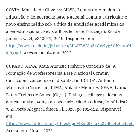
COSTA, Marilda de Oliveira; SILVA, Leonardo Almeida da.
Educação e democracia: Base Nacional Comum Curricular e
novo ensino médio sob a ótica de entidades acadêmicas da
área educacional. Revista Brasileira de Educação, Rio de
Janeiro, v. 24, e240047, 2019. Disponível em:
https://www.scielo.br/j/rbedu/a/ML8XWMp3zGw4ygSGNvbmN4
lang=pt
. Acesso em: 04 out. 2022.
CURADO SILVA, Kátia Augusta Pinheiro Cordeiro da. A
Formação de Professores na Base Nacional Comum
Curricular: conceitos em disputa. In: UCHOA, Antonio
Marcos da Conceição; LIMA, Átila de Menezes; SENA, Ivânia
Paula Freitas de Souza (Orgs.). Diálogos críticos: reformas
educacionais: avanço ou precarização da educação pública?
v. 2. Porto Alegre: Editora Fi, 2020. p. 102-122. Disponível
em:
https://www.editorafi.org/_files/ugd/48d206_b5a8740a4b0a4ae
Acesso em: 20 set. 2022.