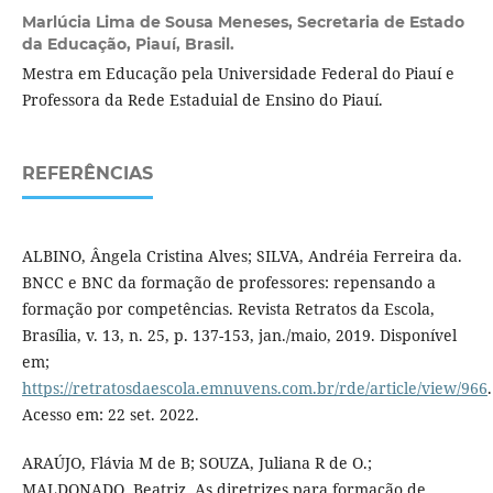
Marlúcia Lima de Sousa Meneses,
Secretaria de Estado
da Educação, Piauí, Brasil.
Mestra em Educação pela Universidade Federal do Piauí e
Professora da Rede Estaduial de Ensino do Piauí.
REFERÊNCIAS
ALBINO, Ângela Cristina Alves; SILVA, Andréia Ferreira da.
BNCC e BNC da formação de professores: repensando a
formação por competências. Revista Retratos da Escola,
Brasília, v. 13, n. 25, p. 137-153, jan./maio, 2019. Disponível
em;
https://retratosdaescola.emnuvens.com.br/rde/article/view/966
.
Acesso em: 22 set. 2022.
ARAÚJO, Flávia M de B; SOUZA, Juliana R de O.;
MALDONADO, Beatriz. As diretrizes para formação de