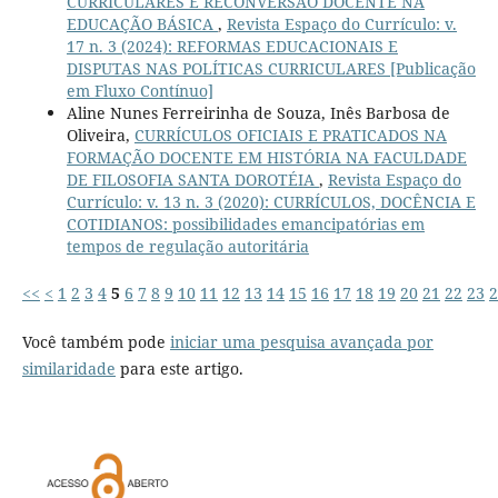
CURRICULARES E RECONVERSÃO DOCENTE NA
EDUCAÇÃO BÁSICA
,
Revista Espaço do Currículo: v.
17 n. 3 (2024): REFORMAS EDUCACIONAIS E
DISPUTAS NAS POLÍTICAS CURRICULARES [Publicação
em Fluxo Contínuo]
Aline Nunes Ferreirinha de Souza, Inês Barbosa de
Oliveira,
CURRÍCULOS OFICIAIS E PRATICADOS NA
FORMAÇÃO DOCENTE EM HISTÓRIA NA FACULDADE
DE FILOSOFIA SANTA DOROTÉIA
,
Revista Espaço do
Currículo: v. 13 n. 3 (2020): CURRÍCULOS, DOCÊNCIA E
COTIDIANOS: possibilidades emancipatórias em
tempos de regulação autoritária
<<
<
1
2
3
4
5
6
7
8
9
10
11
12
13
14
15
16
17
18
19
20
21
22
23
2
Você também pode
iniciar uma pesquisa avançada por
similaridade
para este artigo.