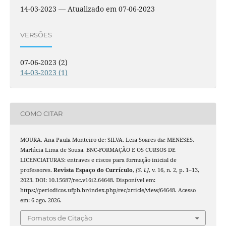
14-03-2023 — Atualizado em 07-06-2023
VERSÕES
07-06-2023 (2)
14-03-2023 (1)
COMO CITAR
MOURA, Ana Paula Monteiro de; SILVA, Leia Soares da; MENESES,
Marlúcia Lima de Sousa. BNC-FORMAÇÃO E OS CURSOS DE
LICENCIATURAS: entraves e riscos para formação inicial de
professores.
Revista Espaço do Currículo
,
[S. l.]
, v. 16, n. 2, p. 1–13,
2023. DOI: 10.15687/rec.v16i2.64648. Disponível em:
https://periodicos.ufpb.br/index.php/rec/article/view/64648. Acesso
em: 6 ago. 2026.
Fomatos de Citação