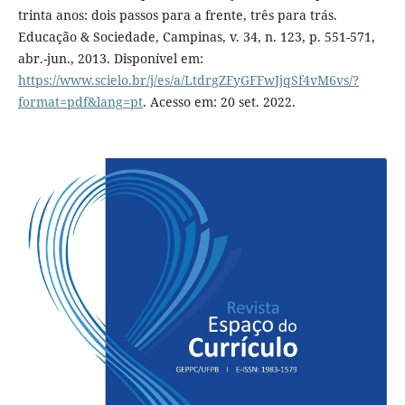
trinta anos: dois passos para a frente, três para trás.
Educação & Sociedade, Campinas, v. 34, n. 123, p. 551-571,
abr.-jun., 2013. Disponível em:
https://www.scielo.br/j/es/a/LtdrgZFyGFFwJjqSf4vM6vs/?
format=pdf&lang=pt
. Acesso em: 20 set. 2022.