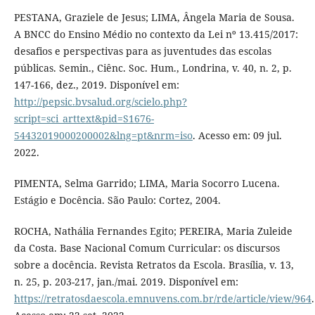
PESTANA, Graziele de Jesus; LIMA, Ângela Maria de Sousa.
A BNCC do Ensino Médio no contexto da Lei nº 13.415/2017:
desafios e perspectivas para as juventudes das escolas
públicas. Semin., Ciênc. Soc. Hum., Londrina, v. 40, n. 2, p.
147-166, dez., 2019. Disponível em:
http://pepsic.bvsalud.org/scielo.php?
script=sci_arttext&pid=S1676-
54432019000200002&lng=pt&nrm=iso
. Acesso em: 09 jul.
2022.
PIMENTA, Selma Garrido; LIMA, Maria Socorro Lucena.
Estágio e Docência. São Paulo: Cortez, 2004.
ROCHA, Nathália Fernandes Egito; PEREIRA, Maria Zuleide
da Costa. Base Nacional Comum Curricular: os discursos
sobre a docência. Revista Retratos da Escola. Brasília, v. 13,
n. 25, p. 203-217, jan./mai. 2019. Disponível em:
https://retratosdaescola.emnuvens.com.br/rde/article/view/964
.