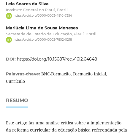
Leia Soares da Silva
Instituto Federal do Piauí, Brasil.
https://orcid.org/0000-0003-4910-7354
Marlúcia Lima de Sousa Meneses
Secretaria de Estado da Educação, Piauí, Brasil.
https://orcid.org/0000-0002-7802-0218
DOI:
https://doi.org/10.15687/rec.v16i2.64648
BNC-Formação, Formação Inicial,
Palavras-chave:
Currículo
RESUMO
Este artigo faz uma análise crítica sobre a implementação
da reforma curricular da educação básica referendada pela