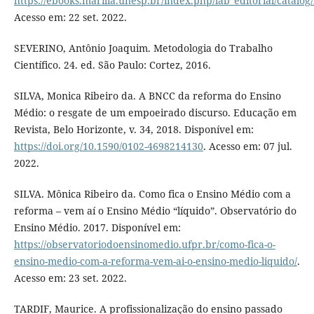
https://ebooks.marilia.unesp.br/index.php/lab_editorial/catalog
Acesso em: 22 set. 2022.
SEVERINO, Antônio Joaquim. Metodologia do Trabalho
Científico. 24. ed. São Paulo: Cortez, 2016.
SILVA, Monica Ribeiro da. A BNCC da reforma do Ensino
Médio: o resgate de um empoeirado discurso. Educação em
Revista, Belo Horizonte, v. 34, 2018. Disponível em:
https://doi.org/10.1590/0102-4698214130
. Acesso em: 07 jul.
2022.
SILVA. Mônica Ribeiro da. Como fica o Ensino Médio com a
reforma – vem aí o Ensino Médio “líquido”. Observatório do
Ensino Médio. 2017. Disponível em:
https://observatoriodoensinomedio.ufpr.br/como-fica-o-
ensino-medio-com-a-reforma-vem-ai-o-ensino-medio-liquido/
.
Acesso em: 23 set. 2022.
TARDIF, Maurice. A profissionalização do ensino passado