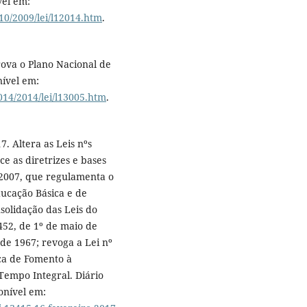
vel em:
10/2009/lei/l12014.htm
.
rova o Plano Nacional de
nível em:
014/2014/lei/l13005.htm
.
7. Altera as Leis nºs
e as diretrizes e bases
 2007, que regulamenta o
ucação Básica e de
solidação das Leis do
452, de 1º de maio de
 de 1967; revoga a Lei nº
tica de Fomento à
empo Integral. Diário
ponível em: