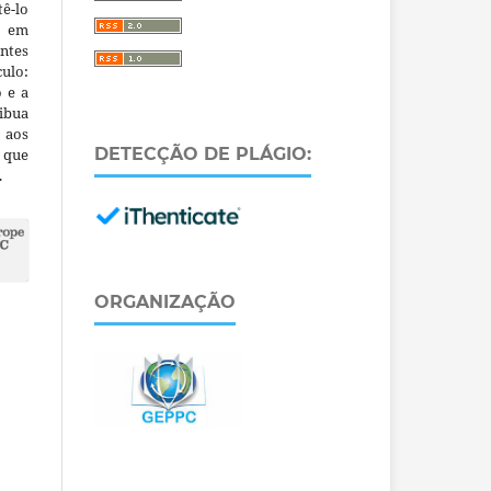
ê-lo
m em
ntes
culo:
o e a
ibua
 aos
DETECÇÃO DE PLÁGIO:
a que
.
ORGANIZAÇÃO