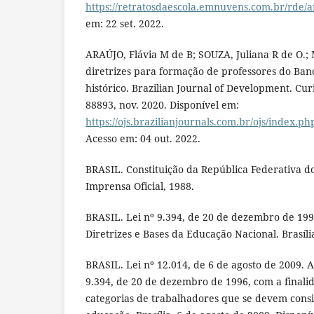
https://retratosdaescola.emnuvens.com.br/rde/ar
em: 22 set. 2022.
ARAÚJO, Flávia M de B; SOUZA, Juliana R de O.
diretrizes para formação de professores do Ba
histórico. Brazilian Journal of Development. Curit
88893, nov. 2020. Disponível em:
https://ojs.brazilianjournals.com.br/ojs/index.p
Acesso em: 04 out. 2022.
BRASIL. Constituição da República Federativa do 
Imprensa Oficial, 1988.
BRASIL. Lei nº 9.394, de 20 de dezembro de 199
Diretrizes e Bases da Educação Nacional. Brasíli
BRASIL. Lei nº 12.014, de 6 de agosto de 2009. Al
9.394, de 20 de dezembro de 1996, com a finali
categorias de trabalhadores que se devem consi