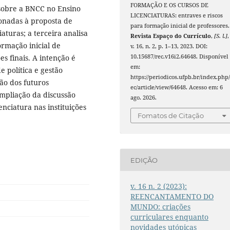
FORMAÇÃO E OS CURSOS DE
 sobre a BNCC no Ensino
LICENCIATURAS: entraves e riscos
ionadas à proposta de
para formação inicial de professores.
aturas; a terceira analisa
Revista Espaço do Currículo
,
[S. l.]
,
ormação inicial de
v. 16, n. 2, p. 1–13, 2023. DOI:
10.15687/rec.v16i2.64648. Disponível
s finais. A intenção é
em:
 política e gestão
https://periodicos.ufpb.br/index.php/
ão dos futuros
ec/article/view/64648. Acesso em: 6
mpliação da discussão
ago. 2026.
enciatura nas instituições
Fomatos de Citação
EDIÇÃO
v. 16 n. 2 (2023):
REENCANTAMENTO DO
MUNDO: criações
curriculares enquanto
novidades utópicas