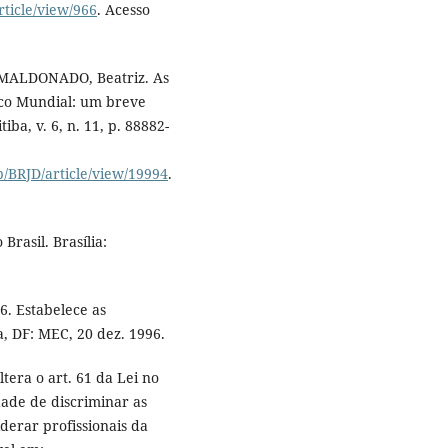
ticle/view/966
. Acesso
; MALDONADO, Beatriz. As
nco Mundial: um breve
iba, v. 6, n. 11, p. 88882-
hp/BRJD/article/view/19994
.
Brasil. Brasília:
6. Estabelece as
a, DF: MEC, 20 dez. 1996.
tera o art. 61 da Lei no
dade de discriminar as
derar profissionais da