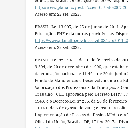
educação. Brasília, 6 de agosto de 2009. Disponí
http://www.planalto.gov.br/ccivil_03/_ato2007-20
Acesso em: 22 set. 2022.
BRASIL. Lei 13.005, de 25 de junho de 2014. Ap
Educação - PNE e dá outras providências. Dispo
https://www.planalto.gov.br/ccivil_03/_ato2011-2
Acesso em: 22 set. 2022.
BRASIL. Lei nº 13.415, de 16 de fevereiro de 201
9.394, de 20 de dezembro de 1996, que estabelec
da educação nacional, e 11.494, de 20 de junho
Fundo de Manutenção e Desenvolvimento da Ed
Valorização dos Profissionais da Educação, a Con
Trabalho - CLT, aprovada pelo Decreto-Lei nº 5.
1943, e o Decreto-Lei nº 236, de 28 de fevereiro
11.161, de 5 de agosto de 2005; e institui a Polí
Implementação de Escolas de Ensino Médio em T
Oficial da União, Brasília, DF, 17 fev. 2017a. Dis