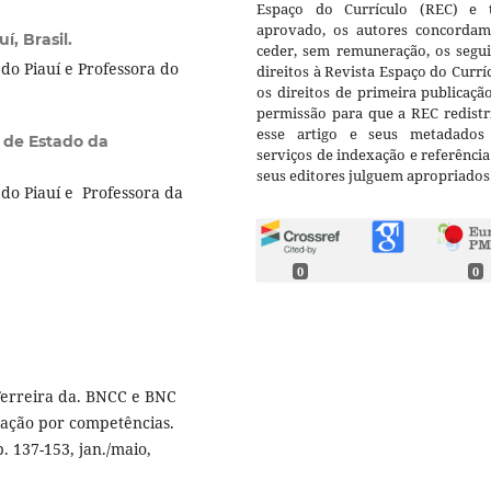
Espaço do Currículo (REC) e t
aprovado, os autores concorda
í, Brasil.
ceder, sem remuneração, os segui
o Piauí e Professora do
direitos à Revista Espaço do Currí
os direitos de primeira publicaçã
permissão para que a REC redistr
esse artigo e seus metadados
a de Estado da
serviços de indexação e referênci
seus editores julguem apropriados
do Piauí e Professora da
0
0
Ferreira da. BNCC e BNC
ação por competências.
 p. 137-153, jan./maio,