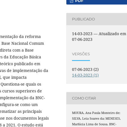
PDF
PUBLICADO
14-03-2023 — Atualizado em
lementação da reforma
07-06-2023
la Base Nacional Comum
direta com a Base
VERSÕES
s da Educação Básica
teórico publicado em
07-06-2023 (2)
ativas de implementação da
14-03-2023 (1)
il, que impacta
 Questiona-se quais os
s cursos superiores de
a implementação da BNC-
COMO CITAR
onfigura-se como um
tematizar as principais
MOURA, Ana Paula Monteiro de;
se nos documentos legais
SILVA, Leia Soares da; MENESES,
Marlúcia Lima de Sousa. BNC-
 a 2021. O estudo está