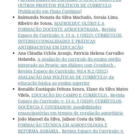
OUTROS PROJETOS POLÍTICOS DE CURRÍCULO
[Publicação em Fluxo Contínuo]
Raimunda Nonata da Silva Machado, Soraia Lima
Ribeiro de Sousa,
MAFROEDUC OLÙKỌ́ E A
FORMAÇÃO DOCENTE AFROCENTRADA
,
Revista
Espaço do Currículo: v. 15 n. 1 (2022): CURRÍCULOS,
INTERSECCIONALIDADES E PRÁTICAS
ANTIRRACISTAS EM EDUCAÇÃO
Ana Cláudia Uchôa Araujo, Patrícia Helena Carvalho
Holanda,
A avaliação do currículo do ensino médio
integrado no Proeja: um diálogo com Cronbach
,
Revista Espaço do Currículo: Vol.4 N.2 (2012)
AVALIAÇÃO DAS POLÍTICAS DE CURRÍCULO; da
educação básica ao ensino superior
Ronaldo Eustáquio Feitoza Senra, Elane da Silva Matos
Vilela,
EDUCAÇÃO DO CAMPO E CURRÍCULO
,
Revista
Espaço do Currículo: v. 13 n. 3 (2020): CURRÍCULOS,
DOCÊNCIA E COTIDIANOS: possibilidades
emancipatórias em tempos de regulação autoritária
João Manoel da Silva, Jailson Costa da Silva,
FORMAÇÃO TÉCNICA EM AGROECOLOGIA E
REFORMA AGRÁRIA
,
Revista Espaço do Currículo: v.