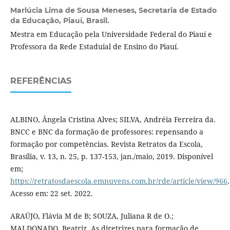
Marlúcia Lima de Sousa Meneses,
Secretaria de Estado
da Educação, Piauí, Brasil.
Mestra em Educação pela Universidade Federal do Piauí e
Professora da Rede Estaduial de Ensino do Piauí.
REFERÊNCIAS
ALBINO, Ângela Cristina Alves; SILVA, Andréia Ferreira da.
BNCC e BNC da formação de professores: repensando a
formação por competências. Revista Retratos da Escola,
Brasília, v. 13, n. 25, p. 137-153, jan./maio, 2019. Disponível
em;
https://retratosdaescola.emnuvens.com.br/rde/article/view/966
.
Acesso em: 22 set. 2022.
ARAÚJO, Flávia M de B; SOUZA, Juliana R de O.;
MALDONADO, Beatriz. As diretrizes para formação de