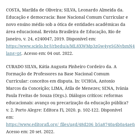
COSTA, Marilda de Oliveira; SILVA, Leonardo Almeida da.
Educação e democracia: Base Nacional Comum Curricular e
novo ensino médio sob a ótica de entidades acadêmicas da
área educacional. Revista Brasileira de Educação, Rio de
Janeiro, v. 24, e240047, 2019. Disponível em:
https://www.scielo.br/j/rbedu/a/ML8XWMp3zGw4ygSGNvbmN4
lang=pt
. Acesso em: 04 out. 2022.
CURADO SILVA, Kátia Augusta Pinheiro Cordeiro da. A
Formação de Professores na Base Nacional Comum
Curricular: conceitos em disputa. In: UCHOA, Antonio
Marcos da Conceição; LIMA, Átila de Menezes; SENA, Ivânia
Paula Freitas de Souza (Orgs.). Diálogos críticos: reformas
educacionais: avanço ou precarização da educação pública?
v. 2. Porto Alegre: Editora Fi, 2020. p. 102-122. Disponível
em:
https://www.editorafi.org/_files/ugd/48d206_b5a8740a4b0a4ae
Acesso em: 20 set. 2022.