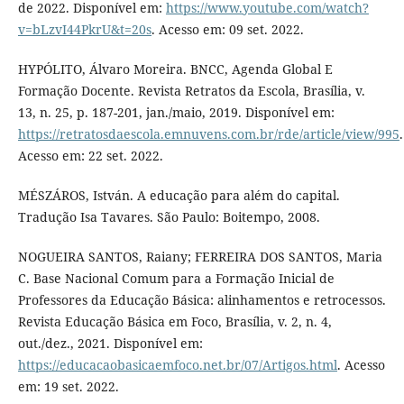
de 2022. Disponível em:
https://www.youtube.com/watch?
v=bLzvI44PkrU&t=20s
. Acesso em: 09 set. 2022.
HYPÓLITO, Álvaro Moreira. BNCC, Agenda Global E
Formação Docente. Revista Retratos da Escola, Brasília, v.
13, n. 25, p. 187-201, jan./maio, 2019. Disponível em:
https://retratosdaescola.emnuvens.com.br/rde/article/view/995
.
Acesso em: 22 set. 2022.
MÉSZÁROS, István. A educação para além do capital.
Tradução Isa Tavares. São Paulo: Boitempo, 2008.
NOGUEIRA SANTOS, Raiany; FERREIRA DOS SANTOS, Maria
C. Base Nacional Comum para a Formação Inicial de
Professores da Educação Básica: alinhamentos e retrocessos.
Revista Educação Básica em Foco, Brasília, v. 2, n. 4,
out./dez., 2021. Disponível em:
https://educacaobasicaemfoco.net.br/07/Artigos.html
. Acesso
em: 19 set. 2022.