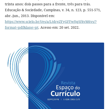
trinta anos: dois passos para a frente, três para trás.
Educação & Sociedade, Campinas, v. 34, n. 123, p. 551-571,
abr.-jun., 2013. Disponível em:
https://www.scielo.br/j/es/a/LtdrgZFyGFFwJjqSf4vM6vs/?
format=pdf&lang=pt
. Acesso em: 20 set. 2022.