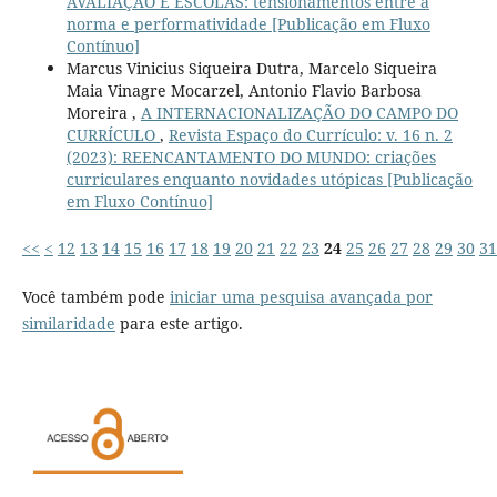
AVALIAÇÃO E ESCOLAS: tensionamentos entre a
norma e performatividade [Publicação em Fluxo
Contínuo]
Marcus Vinicius Siqueira Dutra, Marcelo Siqueira
Maia Vinagre Mocarzel, Antonio Flavio Barbosa
Moreira ,
A INTERNACIONALIZAÇÃO DO CAMPO DO
CURRÍCULO
,
Revista Espaço do Currículo: v. 16 n. 2
(2023): REENCANTAMENTO DO MUNDO: criações
curriculares enquanto novidades utópicas [Publicação
em Fluxo Contínuo]
<<
<
12
13
14
15
16
17
18
19
20
21
22
23
24
25
26
27
28
29
30
31
Você também pode
iniciar uma pesquisa avançada por
similaridade
para este artigo.