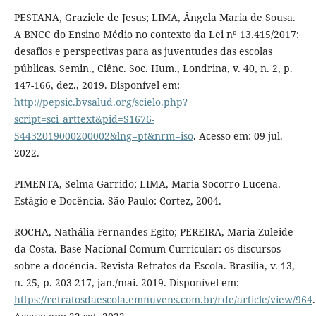
PESTANA, Graziele de Jesus; LIMA, Ângela Maria de Sousa.
A BNCC do Ensino Médio no contexto da Lei nº 13.415/2017:
desafios e perspectivas para as juventudes das escolas
públicas. Semin., Ciênc. Soc. Hum., Londrina, v. 40, n. 2, p.
147-166, dez., 2019. Disponível em:
http://pepsic.bvsalud.org/scielo.php?
script=sci_arttext&pid=S1676-
54432019000200002&lng=pt&nrm=iso
. Acesso em: 09 jul.
2022.
PIMENTA, Selma Garrido; LIMA, Maria Socorro Lucena.
Estágio e Docência. São Paulo: Cortez, 2004.
ROCHA, Nathália Fernandes Egito; PEREIRA, Maria Zuleide
da Costa. Base Nacional Comum Curricular: os discursos
sobre a docência. Revista Retratos da Escola. Brasília, v. 13,
n. 25, p. 203-217, jan./mai. 2019. Disponível em:
https://retratosdaescola.emnuvens.com.br/rde/article/view/964
.