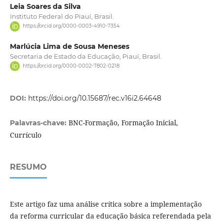
Leia Soares da Silva
Instituto Federal do Piauí, Brasil.
https://orcid.org/0000-0003-4910-7354
Marlúcia Lima de Sousa Meneses
Secretaria de Estado da Educação, Piauí, Brasil.
https://orcid.org/0000-0002-7802-0218
DOI:
https://doi.org/10.15687/rec.v16i2.64648
BNC-Formação, Formação Inicial,
Palavras-chave:
Currículo
RESUMO
Este artigo faz uma análise crítica sobre a implementação
da reforma curricular da educação básica referendada pela