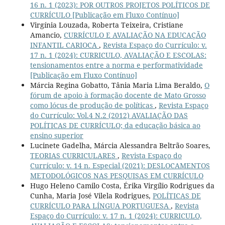
16 n. 1 (2023): POR OUTROS PROJETOS POLÍTICOS DE
CURRÍCULO [Publicação em Fluxo Contínuo]
Virgínia Louzada, Roberta Teixeira, Cristiane
Amancio,
CURRÍCULO E AVALIAÇÃO NA EDUCAÇÃO
INFANTIL CARIOCA
,
Revista Espaço do Currículo: v.
17 n. 1 (2024): CURRICULO, AVALIAÇÃO E ESCOLAS:
tensionamentos entre a norma e performatividade
[Publicação em Fluxo Contínuo]
Márcia Regina Gobatto, Tânia Maria Lima Beraldo,
O
fórum de apoio à formação docente de Mato Grosso
como lócus de produção de políticas
,
Revista Espaço
do Currículo: Vol.4 N.2 (2012) AVALIAÇÃO DAS
POLÍTICAS DE CURRÍCULO; da educação básica ao
ensino superior
Lucinete Gadelha, Márcia Alessandra Beltrão Soares,
TEORIAS CURRICULARES
,
Revista Espaço do
Currículo: v. 14 n. Especial (2021): DESLOCAMENTOS
METODOLÓGICOS NAS PESQUISAS EM CURRÍCULO
Hugo Heleno Camilo Costa, Érika Virgílio Rodrigues da
Cunha, Maria José Vilela Rodrigues,
POLÍTICAS DE
CURRÍCULO PARA LÍNGUA PORTUGUESA
,
Revista
Espaço do Currículo: v. 17 n. 1 (2024): CURRICULO,