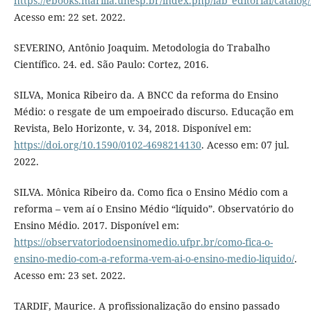
https://ebooks.marilia.unesp.br/index.php/lab_editorial/catalog
Acesso em: 22 set. 2022.
SEVERINO, Antônio Joaquim. Metodologia do Trabalho
Científico. 24. ed. São Paulo: Cortez, 2016.
SILVA, Monica Ribeiro da. A BNCC da reforma do Ensino
Médio: o resgate de um empoeirado discurso. Educação em
Revista, Belo Horizonte, v. 34, 2018. Disponível em:
https://doi.org/10.1590/0102-4698214130
. Acesso em: 07 jul.
2022.
SILVA. Mônica Ribeiro da. Como fica o Ensino Médio com a
reforma – vem aí o Ensino Médio “líquido”. Observatório do
Ensino Médio. 2017. Disponível em:
https://observatoriodoensinomedio.ufpr.br/como-fica-o-
ensino-medio-com-a-reforma-vem-ai-o-ensino-medio-liquido/
.
Acesso em: 23 set. 2022.
TARDIF, Maurice. A profissionalização do ensino passado