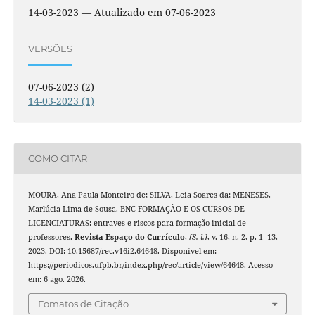
14-03-2023 — Atualizado em 07-06-2023
VERSÕES
07-06-2023 (2)
14-03-2023 (1)
COMO CITAR
MOURA, Ana Paula Monteiro de; SILVA, Leia Soares da; MENESES,
Marlúcia Lima de Sousa. BNC-FORMAÇÃO E OS CURSOS DE
LICENCIATURAS: entraves e riscos para formação inicial de
professores.
Revista Espaço do Currículo
,
[S. l.]
, v. 16, n. 2, p. 1–13,
2023. DOI: 10.15687/rec.v16i2.64648. Disponível em:
https://periodicos.ufpb.br/index.php/rec/article/view/64648. Acesso
em: 6 ago. 2026.
Fomatos de Citação