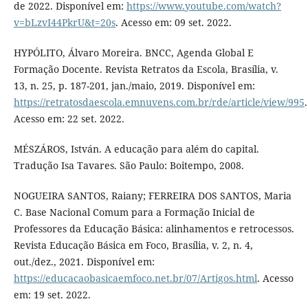
de 2022. Disponível em:
https://www.youtube.com/watch?
v=bLzvI44PkrU&t=20s
. Acesso em: 09 set. 2022.
HYPÓLITO, Álvaro Moreira. BNCC, Agenda Global E
Formação Docente. Revista Retratos da Escola, Brasília, v.
13, n. 25, p. 187-201, jan./maio, 2019. Disponível em:
https://retratosdaescola.emnuvens.com.br/rde/article/view/995
.
Acesso em: 22 set. 2022.
MÉSZÁROS, István. A educação para além do capital.
Tradução Isa Tavares. São Paulo: Boitempo, 2008.
NOGUEIRA SANTOS, Raiany; FERREIRA DOS SANTOS, Maria
C. Base Nacional Comum para a Formação Inicial de
Professores da Educação Básica: alinhamentos e retrocessos.
Revista Educação Básica em Foco, Brasília, v. 2, n. 4,
out./dez., 2021. Disponível em:
https://educacaobasicaemfoco.net.br/07/Artigos.html
. Acesso
em: 19 set. 2022.