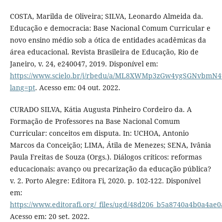
COSTA, Marilda de Oliveira; SILVA, Leonardo Almeida da.
Educação e democracia: Base Nacional Comum Curricular e
novo ensino médio sob a ótica de entidades acadêmicas da
área educacional. Revista Brasileira de Educação, Rio de
Janeiro, v. 24, e240047, 2019. Disponível em:
https://www.scielo.br/j/rbedu/a/ML8XWMp3zGw4ygSGNvbmN4
lang=pt
. Acesso em: 04 out. 2022.
CURADO SILVA, Kátia Augusta Pinheiro Cordeiro da. A
Formação de Professores na Base Nacional Comum
Curricular: conceitos em disputa. In: UCHOA, Antonio
Marcos da Conceição; LIMA, Átila de Menezes; SENA, Ivânia
Paula Freitas de Souza (Orgs.). Diálogos críticos: reformas
educacionais: avanço ou precarização da educação pública?
v. 2. Porto Alegre: Editora Fi, 2020. p. 102-122. Disponível
em:
https://www.editorafi.org/_files/ugd/48d206_b5a8740a4b0a4ae
Acesso em: 20 set. 2022.