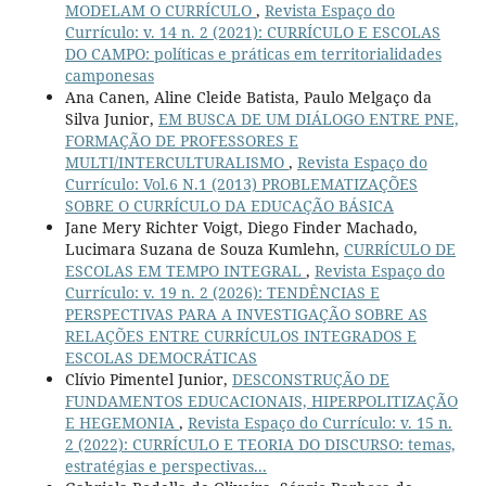
MODELAM O CURRÍCULO
,
Revista Espaço do
Currículo: v. 14 n. 2 (2021): CURRÍCULO E ESCOLAS
DO CAMPO: políticas e práticas em territorialidades
camponesas
Ana Canen, Aline Cleide Batista, Paulo Melgaço da
Silva Junior,
EM BUSCA DE UM DIÁLOGO ENTRE PNE,
FORMAÇÃO DE PROFESSORES E
MULTI/INTERCULTURALISMO
,
Revista Espaço do
Currículo: Vol.6 N.1 (2013) PROBLEMATIZAÇÕES
SOBRE O CURRÍCULO DA EDUCAÇÃO BÁSICA
Jane Mery Richter Voigt, Diego Finder Machado,
Lucimara Suzana de Souza Kumlehn,
CURRÍCULO DE
ESCOLAS EM TEMPO INTEGRAL
,
Revista Espaço do
Currículo: v. 19 n. 2 (2026): TENDÊNCIAS E
PERSPECTIVAS PARA A INVESTIGAÇÃO SOBRE AS
RELAÇÕES ENTRE CURRÍCULOS INTEGRADOS E
ESCOLAS DEMOCRÁTICAS
Clívio Pimentel Junior,
DESCONSTRUÇÃO DE
FUNDAMENTOS EDUCACIONAIS, HIPERPOLITIZAÇÃO
E HEGEMONIA
,
Revista Espaço do Currículo: v. 15 n.
2 (2022): CURRÍCULO E TEORIA DO DISCURSO: temas,
estratégias e perspectivas...