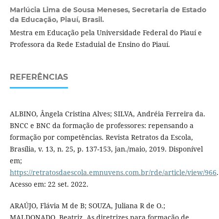
Marlúcia Lima de Sousa Meneses,
Secretaria de Estado
da Educação, Piauí, Brasil.
Mestra em Educação pela Universidade Federal do Piauí e
Professora da Rede Estaduial de Ensino do Piauí.
REFERÊNCIAS
ALBINO, Ângela Cristina Alves; SILVA, Andréia Ferreira da.
BNCC e BNC da formação de professores: repensando a
formação por competências. Revista Retratos da Escola,
Brasília, v. 13, n. 25, p. 137-153, jan./maio, 2019. Disponível
em;
https://retratosdaescola.emnuvens.com.br/rde/article/view/966
.
Acesso em: 22 set. 2022.
ARAÚJO, Flávia M de B; SOUZA, Juliana R de O.;
MALDONADO, Beatriz. As diretrizes para formação de