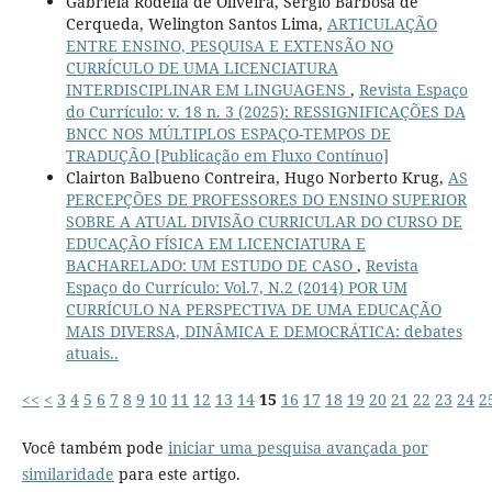
Gabriela Rodella de Oliveira, Sérgio Barbosa de
Cerqueda, Welington Santos Lima,
ARTICULAÇÃO
ENTRE ENSINO, PESQUISA E EXTENSÃO NO
CURRÍCULO DE UMA LICENCIATURA
INTERDISCIPLINAR EM LINGUAGENS
,
Revista Espaço
do Currículo: v. 18 n. 3 (2025): RESSIGNIFICAÇÕES DA
BNCC NOS MÚLTIPLOS ESPAÇO-TEMPOS DE
TRADUÇÃO [Publicação em Fluxo Contínuo]
Clairton Balbueno Contreira, Hugo Norberto Krug,
AS
PERCEPÇÕES DE PROFESSORES DO ENSINO SUPERIOR
SOBRE A ATUAL DIVISÃO CURRICULAR DO CURSO DE
EDUCAÇÃO FÍSICA EM LICENCIATURA E
BACHARELADO: UM ESTUDO DE CASO
,
Revista
Espaço do Currículo: Vol.7, N.2 (2014) POR UM
CURRÍCULO NA PERSPECTIVA DE UMA EDUCAÇÃO
MAIS DIVERSA, DINÂMICA E DEMOCRÁTICA: debates
atuais..
<<
<
3
4
5
6
7
8
9
10
11
12
13
14
15
16
17
18
19
20
21
22
23
24
2
Você também pode
iniciar uma pesquisa avançada por
similaridade
para este artigo.