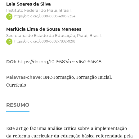
Leia Soares da Silva
Instituto Federal do Piauí, Brasil.
https://orcid.org/0000-0003-4910-7354
Marlúcia Lima de Sousa Meneses
Secretaria de Estado da Educação, Piauí, Brasil.
https://orcid.org/0000-0002-7802-0218
DOI:
https://doi.org/10.15687/rec.v16i2.64648
BNC-Formação, Formação Inicial,
Palavras-chave:
Currículo
RESUMO
Este artigo faz uma análise crítica sobre a implementação
da reforma curricular da educação básica referendada pela