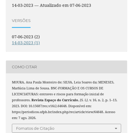
14-03-2023 — Atualizado em 07-06-2023
VERSÕES
07-06-2023 (2)
14-03-2023 (1)
COMO CITAR
MOURA, Ana Paula Monteiro de; SILVA, Leia Soares da; MENESES,
Marlúcia Lima de Sousa. BNC-FORMAÇÃO E OS CURSOS DE
LICENCIATURAS: entraves e riscos para formação inicial de
professores.
Revista Espaço do Currículo
,
[S. l.]
, v. 16, n. 2, p. 1–13,
2023. DOI: 10.15687/rec.v16i2.64648. Disponível em:
https://periodicos.ufpb.br/index.php/rec/article/view/64648. Acesso
em: 7 ago. 2026.
Fomatos de Citação