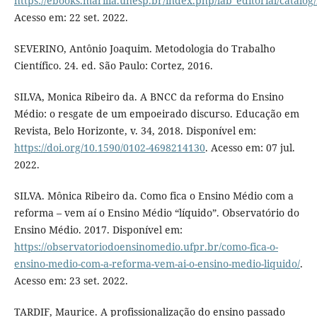
https://ebooks.marilia.unesp.br/index.php/lab_editorial/catalog
Acesso em: 22 set. 2022.
SEVERINO, Antônio Joaquim. Metodologia do Trabalho
Científico. 24. ed. São Paulo: Cortez, 2016.
SILVA, Monica Ribeiro da. A BNCC da reforma do Ensino
Médio: o resgate de um empoeirado discurso. Educação em
Revista, Belo Horizonte, v. 34, 2018. Disponível em:
https://doi.org/10.1590/0102-4698214130
. Acesso em: 07 jul.
2022.
SILVA. Mônica Ribeiro da. Como fica o Ensino Médio com a
reforma – vem aí o Ensino Médio “líquido”. Observatório do
Ensino Médio. 2017. Disponível em:
https://observatoriodoensinomedio.ufpr.br/como-fica-o-
ensino-medio-com-a-reforma-vem-ai-o-ensino-medio-liquido/
.
Acesso em: 23 set. 2022.
TARDIF, Maurice. A profissionalização do ensino passado