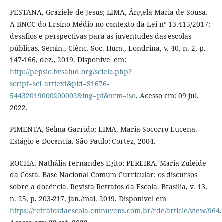
PESTANA, Graziele de Jesus; LIMA, Ângela Maria de Sousa.
A BNCC do Ensino Médio no contexto da Lei nº 13.415/2017:
desafios e perspectivas para as juventudes das escolas
públicas. Semin., Ciênc. Soc. Hum., Londrina, v. 40, n. 2, p.
147-166, dez., 2019. Disponível em:
http://pepsic.bvsalud.org/scielo.php?
script=sci_arttext&pid=S1676-
54432019000200002&lng=pt&nrm=iso
. Acesso em: 09 jul.
2022.
PIMENTA, Selma Garrido; LIMA, Maria Socorro Lucena.
Estágio e Docência. São Paulo: Cortez, 2004.
ROCHA, Nathália Fernandes Egito; PEREIRA, Maria Zuleide
da Costa. Base Nacional Comum Curricular: os discursos
sobre a docência. Revista Retratos da Escola. Brasília, v. 13,
n. 25, p. 203-217, jan./mai. 2019. Disponível em:
https://retratosdaescola.emnuvens.com.br/rde/article/view/964
.