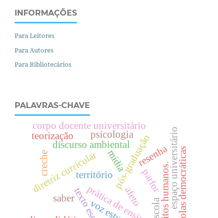
INFORMAÇÕES
Para Leitores
Para Autores
Para Bibliotecários
PALAVRAS-CHAVE
corpo docente universitário
espaço universitário
psicologia
teorização
pós-graduação
discurso ambiental
resenha
escolas democráticas
mídia
diretriz curricular
creche
.
parfor
território
prática de ensino
afeto
texto escolar
saber
voz estudantil