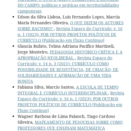
DO CAMPO: políticas e práticas em territorialidades
camponesas
Edson da Silva Lisboa, Luis Fernando Lopes, Marcia
Maria Fernandes Oliveira,
O QUE DIZEM OS AUTORES
SOBRE RACISMO?
,
Revista Espaço do Currículo: v. 16
n. 1 (2023): POR OUTROS PROJETOS POLÍTICOS DE
CURRÍCULO [Publicação em Fluxo Contínuo]
Glaucia Rufato, Telma Adriana Pacífico Martineli,
Jorge Monteiro,
PEDAGOGIA HISTÓRICO CRÍTICA E A
APROPRIAÇÃO NEOLIBERAL
,
Revista Espaço do
Currículo: v. 14 n. 3 (2021): CURRÍCULO COMO
POSSIBILIDADE DE RESISTÊNCIA, DE CRIAÇÃO, DE
SOLIDARIEDADES E AFIRMAÇÃO DE UMA VIDA
BONITA
Fabiana Silva, Marcio Santos,
A ESCOLA DE TEMPO
INTEGRAL E CURRÍCULO INTERDISCIPLINAR
,
Revista
Espaço do Currículo: v. 16 n. 1 (2023): POR OUTROS
PROJETOS POLÍTICOS DE CURRÍCULO [Publicação em
Fluxo Contínuo]
Wagner Barbosa de Lima Palanch, Tiago Cardoso
Silveira,
MAPEAMENTO DE PESQUISAS SOBRE COMO
PROFESSORES QUE ENSINAM MATEMÁTICA