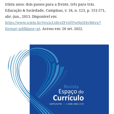
trinta anos: dois passos para a frente, três para trás.
Educação & Sociedade, Campinas, v. 34, n. 123, p. 551-571,
abr.-jun., 2013. Disponível em:
https://www.scielo.br/j/es/a/LtdrgZFyGFFwJjqSf4vM6vs/?
format=pdf&lang=pt
. Acesso em: 20 set. 2022.