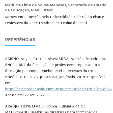
Marlúcia Lima de Sousa Meneses,
Secretaria de Estado
da Educação, Piauí, Brasil.
Mestra em Educação pela Universidade Federal do Piauí e
Professora da Rede Estaduial de Ensino do Piauí.
REFERÊNCIAS
ALBINO, Ângela Cristina Alves; SILVA, Andréia Ferreira da.
BNCC e BNC da formação de professores: repensando a
formação por competências. Revista Retratos da Escola,
Brasília, v. 13, n. 25, p. 137-153, jan./maio, 2019. Disponível
em;
https://retratosdaescola.emnuvens.com.br/rde/article/view/966
.
Acesso em: 22 set. 2022.
ARAÚJO, Flávia M de B; SOUZA, Juliana R de O.;
MALDONADO, Beatriz. As diretrizes para formação de