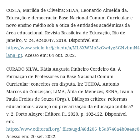
COSTA, Marilda de Oliveira; SILVA, Leonardo Almeida da.
Educação e democracia: Base Nacional Comum Curricular e
novo ensino médio sob a ótica de entidades acadêmicas da
área educacional. Revista Brasileira de Educação, Rio de
Janeiro, v. 24, e240047, 2019. Disponível em:
https://www.scielo.br/j/rbedu/a/ML8XWMp3zGw4ygSGNvbmN4
lang=pt
. Acesso em: 04 out. 2022.
CURADO SILVA, Kátia Augusta Pinheiro Cordeiro da. A
Formação de Professores na Base Nacional Comum
Curricular: conceitos em disputa. In: UCHOA, Antonio
Marcos da Conceição; LIMA, Átila de Menezes; SENA, Ivânia
Paula Freitas de Souza (Orgs.). Diálogos críticos: reformas
educacionais: avanço ou precarização da educação pública?
v. 2. Porto Alegre: Editora Fi, 2020. p. 102-122. Disponível
em:
https://www.editorafi.org/_files/ugd/48d206_b5a8740a4b0a4ae
Acesso em: 20 set. 2022.