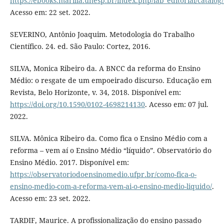
https://ebooks.marilia.unesp.br/index.php/lab_editorial/catalog
Acesso em: 22 set. 2022.
SEVERINO, Antônio Joaquim. Metodologia do Trabalho
Científico. 24. ed. São Paulo: Cortez, 2016.
SILVA, Monica Ribeiro da. A BNCC da reforma do Ensino
Médio: o resgate de um empoeirado discurso. Educação em
Revista, Belo Horizonte, v. 34, 2018. Disponível em:
https://doi.org/10.1590/0102-4698214130
. Acesso em: 07 jul.
2022.
SILVA. Mônica Ribeiro da. Como fica o Ensino Médio com a
reforma – vem aí o Ensino Médio “líquido”. Observatório do
Ensino Médio. 2017. Disponível em:
https://observatoriodoensinomedio.ufpr.br/como-fica-o-
ensino-medio-com-a-reforma-vem-ai-o-ensino-medio-liquido/
.
Acesso em: 23 set. 2022.
TARDIF, Maurice. A profissionalização do ensino passado