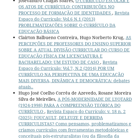
Josevandro Chagas Soares,
O CURRÍCULO ESCOLAR E
OS ATOS DE CURRÍCULO: CONTRIBUIÇÕES NO
PROCESSO DE FORMAÇÃO DE IDENTIDADES
,
Revista
Espaço do Currículo: Vol.6 N.1 (2013)
PROBLEMATIZAÇÕES SOBRE O CURRÍCULO DA
EDUCAÇÃO BÁSICA
Clairton Balbueno Contreira, Hugo Norberto Krug,
AS
PERCEPÇÕES DE PROFESSORES DO ENSINO SUPERIOR
SOBRE A ATUAL DIVISÃO CURRICULAR DO CURSO DE
EDUCAÇÃO FÍSICA EM LICENCIATURA E
BACHARELADO: UM ESTUDO DE CASO
,
Revista
Espaço do Currículo: Vol.7, N.2 (2014) POR UM
CURRÍCULO NA PERSPECTIVA DE UMA EDUCAÇÃO
MAIS DIVERSA, DINÂMICA E DEMOCRÁTICA: debates
atuais..
Hugo José Coelho Corrêa de Azevedo, Rosane Moreira
Silva de Meirelles,
A PÓS-MODERNIDADE DE LYOTARD
(1924-1998) PARA A COMPREENSÃO TEÓRICA DO
CURRÍCULO
,
Revista Espaço do Currículo: v. 18 n. 2
(2025): FOUCAULT, DELEUZE E DERRIDA
CURRICULISTAS? Como pensamos, problematizamos e
criamos currículos com ferramentas metodológicas e
conceituais pós-estruturalistas (ou da filosofia da