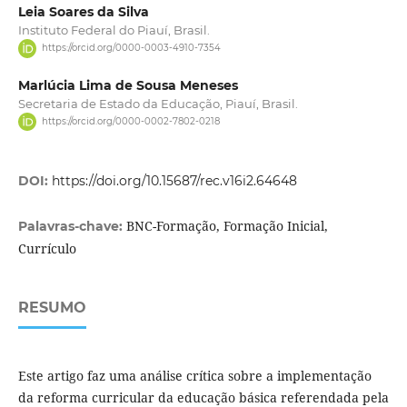
Leia Soares da Silva
Instituto Federal do Piauí, Brasil.
https://orcid.org/0000-0003-4910-7354
Marlúcia Lima de Sousa Meneses
Secretaria de Estado da Educação, Piauí, Brasil.
https://orcid.org/0000-0002-7802-0218
DOI:
https://doi.org/10.15687/rec.v16i2.64648
BNC-Formação, Formação Inicial,
Palavras-chave:
Currículo
RESUMO
Este artigo faz uma análise crítica sobre a implementação
da reforma curricular da educação básica referendada pela