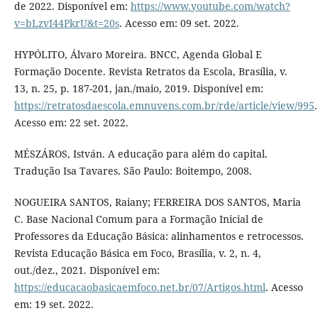
de 2022. Disponível em:
https://www.youtube.com/watch?
v=bLzvI44PkrU&t=20s
. Acesso em: 09 set. 2022.
HYPÓLITO, Álvaro Moreira. BNCC, Agenda Global E
Formação Docente. Revista Retratos da Escola, Brasília, v.
13, n. 25, p. 187-201, jan./maio, 2019. Disponível em:
https://retratosdaescola.emnuvens.com.br/rde/article/view/995
.
Acesso em: 22 set. 2022.
MÉSZÁROS, István. A educação para além do capital.
Tradução Isa Tavares. São Paulo: Boitempo, 2008.
NOGUEIRA SANTOS, Raiany; FERREIRA DOS SANTOS, Maria
C. Base Nacional Comum para a Formação Inicial de
Professores da Educação Básica: alinhamentos e retrocessos.
Revista Educação Básica em Foco, Brasília, v. 2, n. 4,
out./dez., 2021. Disponível em:
https://educacaobasicaemfoco.net.br/07/Artigos.html
. Acesso
em: 19 set. 2022.