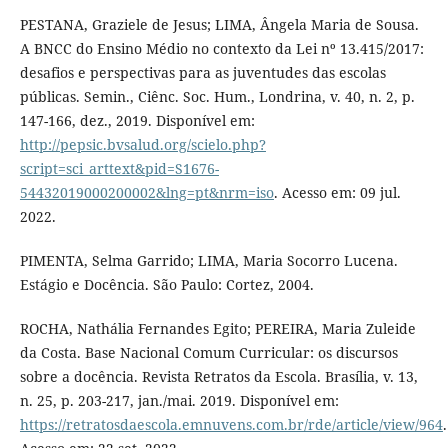
PESTANA, Graziele de Jesus; LIMA, Ângela Maria de Sousa.
A BNCC do Ensino Médio no contexto da Lei nº 13.415/2017:
desafios e perspectivas para as juventudes das escolas
públicas. Semin., Ciênc. Soc. Hum., Londrina, v. 40, n. 2, p.
147-166, dez., 2019. Disponível em:
http://pepsic.bvsalud.org/scielo.php?
script=sci_arttext&pid=S1676-
54432019000200002&lng=pt&nrm=iso
. Acesso em: 09 jul.
2022.
PIMENTA, Selma Garrido; LIMA, Maria Socorro Lucena.
Estágio e Docência. São Paulo: Cortez, 2004.
ROCHA, Nathália Fernandes Egito; PEREIRA, Maria Zuleide
da Costa. Base Nacional Comum Curricular: os discursos
sobre a docência. Revista Retratos da Escola. Brasília, v. 13,
n. 25, p. 203-217, jan./mai. 2019. Disponível em:
https://retratosdaescola.emnuvens.com.br/rde/article/view/964
.