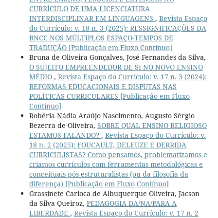
CURRÍCULO DE UMA LICENCIATURA
INTERDISCIPLINAR EM LINGUAGENS
,
Revista Espaço
do Currículo: v. 18 n. 3 (2025): RESSIGNIFICAÇÕES DA
BNCC NOS MÚLTIPLOS ESPAÇO-TEMPOS DE
TRADUÇÃO [Publicação em Fluxo Contínuo]
Bruna de Oliveira Gonçalves, José Fernandes da Silva,
O SUJEITO EMPREENDEDOR DE SI NO NOVO ENSINO
MÉDIO
,
Revista Espaço do Currículo: v. 17 n. 3 (2024):
REFORMAS EDUCACIONAIS E DISPUTAS NAS
POLÍTICAS CURRICULARES [Publicação em Fluxo
Contínuo]
Robéria Nádia Araújo Nascimento, Augusto Sérgio
Bezerra de Oliveira,
SOBRE QUAL ENSINO RELIGIOSO
ESTAMOS FALANDO?
,
Revista Espaço do Currículo: v.
18 n. 2 (2025): FOUCAULT, DELEUZE E DERRIDA
CURRICULISTAS? Como pensamos, problematizamos e
criamos currículos com ferramentas metodológicas e
conceituais pós-estruturalistas (ou da filosofia da
diferença) [Publicação em Fluxo Contínuo]
Grassinete Carioca de Albuquerque Oliveira, Jacson
da Silva Queiroz,
PEDAGOGIA DA/NA/PARA A
LIBERDADE
,
Revista Espaço do Currículo: v. 17 n. 2