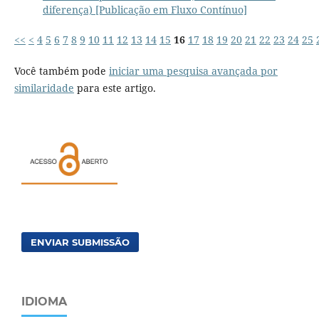
diferença) [Publicação em Fluxo Contínuo]
<<
<
4
5
6
7
8
9
10
11
12
13
14
15
16
17
18
19
20
21
22
23
24
25
Você também pode
iniciar uma pesquisa avançada por
similaridade
para este artigo.
ENVIAR SUBMISSÃO
IDIOMA