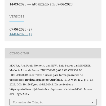
14-03-2023 — Atualizado em 07-06-2023
VERSÕES
07-06-2023 (2)
14-03-2023 (1)
COMO CITAR
MOURA, Ana Paula Monteiro de; SILVA, Leia Soares da; MENESES,
Marlúcia Lima de Sousa. BNC-FORMAÇÃO E OS CURSOS DE
LICENCIATURAS: entraves e riscos para formação inicial de
professores.
Revista Espaço do Currículo
,
[S. l.]
, v. 16, n. 2, p. 1–13,
2023. DOI: 10.15687/rec.v16i2.64648. Disponível em:
https://periodicos.ufpb.br/index.php/rec/article/view/64648. Acesso
em: 6 ago. 2026.
Fomatos de Citação