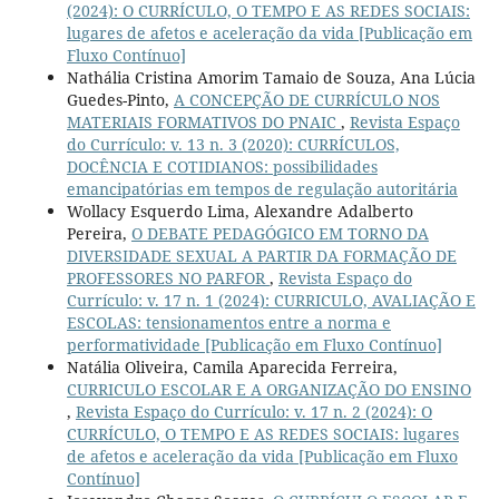
(2024): O CURRÍCULO, O TEMPO E AS REDES SOCIAIS:
lugares de afetos e aceleração da vida [Publicação em
Fluxo Contínuo]
Nathália Cristina Amorim Tamaio de Souza, Ana Lúcia
Guedes-Pinto,
A CONCEPÇÃO DE CURRÍCULO NOS
MATERIAIS FORMATIVOS DO PNAIC
,
Revista Espaço
do Currículo: v. 13 n. 3 (2020): CURRÍCULOS,
DOCÊNCIA E COTIDIANOS: possibilidades
emancipatórias em tempos de regulação autoritária
Wollacy Esquerdo Lima, Alexandre Adalberto
Pereira,
O DEBATE PEDAGÓGICO EM TORNO DA
DIVERSIDADE SEXUAL A PARTIR DA FORMAÇÃO DE
PROFESSORES NO PARFOR
,
Revista Espaço do
Currículo: v. 17 n. 1 (2024): CURRICULO, AVALIAÇÃO E
ESCOLAS: tensionamentos entre a norma e
performatividade [Publicação em Fluxo Contínuo]
Natália Oliveira, Camila Aparecida Ferreira,
CURRICULO ESCOLAR E A ORGANIZAÇÃO DO ENSINO
,
Revista Espaço do Currículo: v. 17 n. 2 (2024): O
CURRÍCULO, O TEMPO E AS REDES SOCIAIS: lugares
de afetos e aceleração da vida [Publicação em Fluxo
Contínuo]