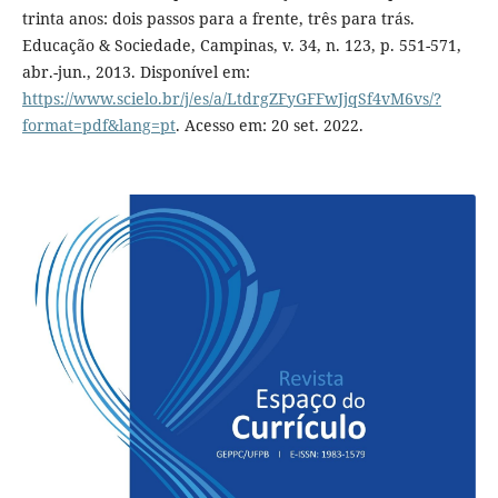
trinta anos: dois passos para a frente, três para trás.
Educação & Sociedade, Campinas, v. 34, n. 123, p. 551-571,
abr.-jun., 2013. Disponível em:
https://www.scielo.br/j/es/a/LtdrgZFyGFFwJjqSf4vM6vs/?
format=pdf&lang=pt
. Acesso em: 20 set. 2022.