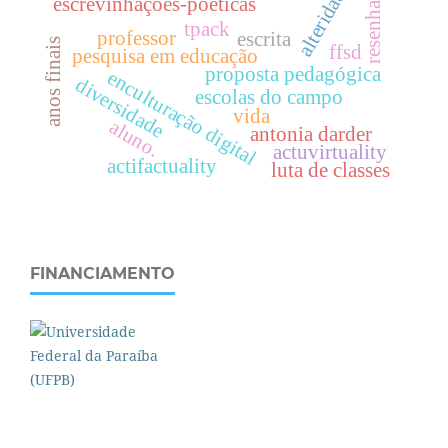
alteridade
escrevinhações-poéticas
resenha
tpack
professor
escrita
anos finais
ffsd
pesquisa em educação
proposta pedagógica
enculturação digital
diversidade
escolas do campo
vida
aluno.
antonia darder
actuvirtuality
actifactuality
luta de classes
FINANCIAMENTO