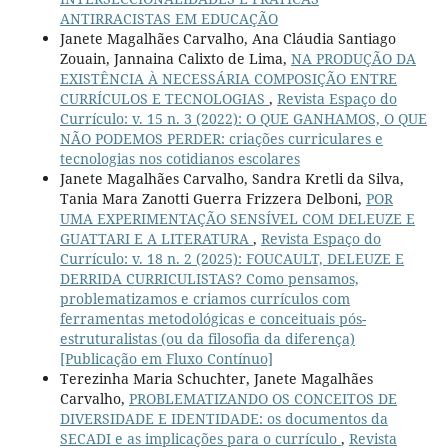
ANTIRRACISTAS EM EDUCAÇÃO
Janete Magalhães Carvalho, Ana Cláudia Santiago
Zouain, Jannaina Calixto de Lima,
NA PRODUÇÃO DA
EXISTÊNCIA À NECESSÁRIA COMPOSIÇÃO ENTRE
CURRÍCULOS E TECNOLOGIAS
,
Revista Espaço do
Currículo: v. 15 n. 3 (2022): O QUE GANHAMOS, O QUE
NÃO PODEMOS PERDER: criações curriculares e
tecnologias nos cotidianos escolares
Janete Magalhães Carvalho, Sandra Kretli da Silva,
Tania Mara Zanotti Guerra Frizzera Delboni,
POR
UMA EXPERIMENTAÇÃO SENSÍVEL COM DELEUZE E
GUATTARI E A LITERATURA
,
Revista Espaço do
Currículo: v. 18 n. 2 (2025): FOUCAULT, DELEUZE E
DERRIDA CURRICULISTAS? Como pensamos,
problematizamos e criamos currículos com
ferramentas metodológicas e conceituais pós-
estruturalistas (ou da filosofia da diferença)
[Publicação em Fluxo Contínuo]
Terezinha Maria Schuchter, Janete Magalhães
Carvalho,
PROBLEMATIZANDO OS CONCEITOS DE
DIVERSIDADE E IDENTIDADE: os documentos da
SECADI e as implicações para o currículo
,
Revista