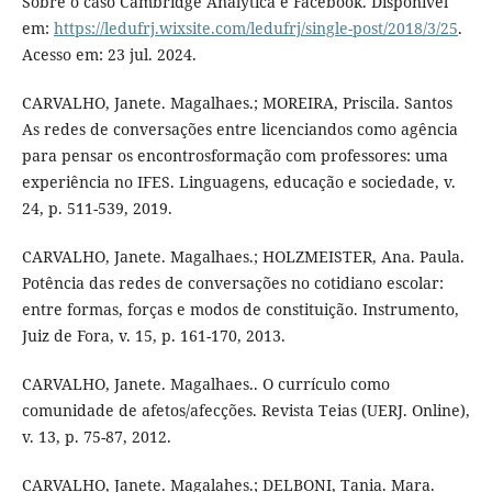
Sobre o caso Cambridge Analytica e Facebook. Disponível
em:
https://ledufrj.wixsite.com/ledufrj/single-post/2018/3/25
.
Acesso em: 23 jul. 2024.
CARVALHO, Janete. Magalhaes.; MOREIRA, Priscila. Santos
As redes de conversações entre licenciandos como agência
para pensar os encontrosformação com professores: uma
experiência no IFES. Linguagens, educação e sociedade, v.
24, p. 511-539, 2019.
CARVALHO, Janete. Magalhaes.; HOLZMEISTER, Ana. Paula.
Potência das redes de conversações no cotidiano escolar:
entre formas, forças e modos de constituição. Instrumento,
Juiz de Fora, v. 15, p. 161-170, 2013.
CARVALHO, Janete. Magalhaes.. O currículo como
comunidade de afetos/afecções. Revista Teias (UERJ. Online),
v. 13, p. 75-87, 2012.
CARVALHO, Janete. Magalahes.; DELBONI, Tania. Mara.