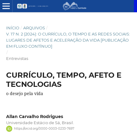
INÍCIO
/
ARQUIVOS
/
V. 17 N. 2 (2024): O CURRÍCULO, O TEMPO E AS REDES SOCIAIS:
LUGARES DE AFETOS E ACELERAÇÃO DA VIDA [PUBLICAÇÃO
EM FLUXO CONTÍNUO]
/
Entrevistas
CURRÍCULO, TEMPO, AFETO E
TECNOLOGIAS
o desejo pela vida
Allan Carvalho Rodrigues
Universidade Estácio de Sá, Brasil.
https://orcid.org/0000-0003-0233-7697