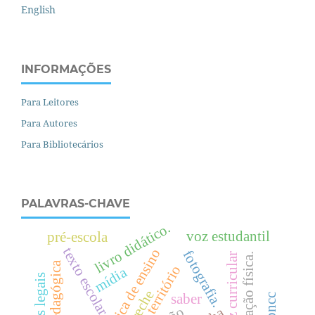
English
INFORMAÇÕES
Para Leitores
Para Autores
Para Bibliotecários
PALAVRAS-CHAVE
livro didático.
voz estudantil
pré-escola
texto escolar
prática de ensino
fotografia.
.
diretriz curricular
território
mídia
bases legais
creche
saber