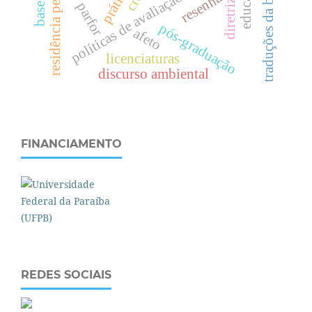
residência pedagógica
e
d
u
c
a
ç
ã
o
f
í
s
i
c
a
traduções da bncc
políticas de avaliação
resenha
parfor
pós-graduação
afeto
licenciaturas
discurso ambiental
FINANCIAMENTO
REDES SOCIAIS