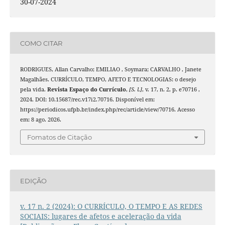
30-07-2024
COMO CITAR
RODRIGUES, Allan Carvalho; EMILIAO , Soymara; CARVALHO , Janete
Magalhães. CURRÍCULO, TEMPO, AFETO E TECNOLOGIAS: o desejo
pela vida.
Revista Espaço do Currículo
,
[S. l.]
, v. 17, n. 2, p. e70716 ,
2024. DOI: 10.15687/rec.v17i2.70716. Disponível em:
https://periodicos.ufpb.br/index.php/rec/article/view/70716. Acesso
em: 8 ago. 2026.
Fomatos de Citação
EDIÇÃO
v. 17 n. 2 (2024): O CURRÍCULO, O TEMPO E AS REDES
SOCIAIS: lugares de afetos e aceleração da vida