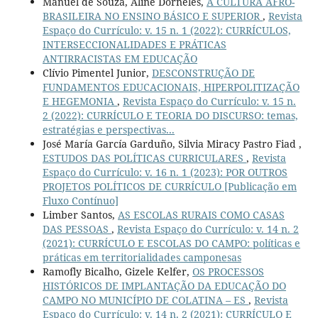
Manuel de Souza, Aline Dorneles,
A CULTURA AFRO-
BRASILEIRA NO ENSINO BÁSICO E SUPERIOR
,
Revista
Espaço do Currículo: v. 15 n. 1 (2022): CURRÍCULOS,
INTERSECCIONALIDADES E PRÁTICAS
ANTIRRACISTAS EM EDUCAÇÃO
Clívio Pimentel Junior,
DESCONSTRUÇÃO DE
FUNDAMENTOS EDUCACIONAIS, HIPERPOLITIZAÇÃO
E HEGEMONIA
,
Revista Espaço do Currículo: v. 15 n.
2 (2022): CURRÍCULO E TEORIA DO DISCURSO: temas,
estratégias e perspectivas...
José María García Garduño, Silvia Miracy Pastro Fiad ,
ESTUDOS DAS POLÍTICAS CURRICULARES
,
Revista
Espaço do Currículo: v. 16 n. 1 (2023): POR OUTROS
PROJETOS POLÍTICOS DE CURRÍCULO [Publicação em
Fluxo Contínuo]
Limber Santos,
AS ESCOLAS RURAIS COMO CASAS
DAS PESSOAS
,
Revista Espaço do Currículo: v. 14 n. 2
(2021): CURRÍCULO E ESCOLAS DO CAMPO: políticas e
práticas em territorialidades camponesas
Ramofly Bicalho, Gizele Kelfer,
OS PROCESSOS
HISTÓRICOS DE IMPLANTAÇÃO DA EDUCAÇÃO DO
CAMPO NO MUNICÍPIO DE COLATINA – ES
,
Revista
Espaço do Currículo: v. 14 n. 2 (2021): CURRÍCULO E