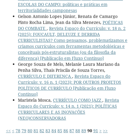
ESCOLAS DO CAMPO: políticas e práticas em
territorialidades camponesas
Gelson Antonio Lopes Júnior, Renata de Camargo
Pinto Rocha Lima, Jean da Silva Menezes,
POÉTICAS
DO COMBATE
,
Revista Espaço do Currículo: v. 18 n. 2
(2025): FOUCAULT, DELEUZE E DERRIDA
CURRICULISTAS? Como pensamos, problematizamos e
criamos currículos com ferramentas metodológicas e
conceituais pós-estruturalistas (ou da filosofia da
diferença) [Publicação em Fluxo Contínuo]
George Souza de Melo, Melanie Laura Mariano da
Penha Silva, Thais Priscila de Souza Torres,
CURRÍCULO E DIFERENÇA
,
Revista Espaço do
Currículo: v. 16 n. 1 (2023): POR OUTROS PROJETOS
POLÍTICOS DE CURRÍCULO [Publicação em Fluxo
Contínuo]
Maristela Mosca,
CURRÍCULO COMO JAZZ
,
Revista
Espaço do Currículo: v. 14 n. 1 (2021): POLÍTICAS
CURRICULARES E AS INOVAÇÕES
(NEO)CONSERVADORAS
<<
<
78
79
80
81
82
83
84
85
86
87
88
89
90
91
>
>>