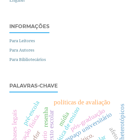
INFORMAÇÕES
Para Leitores
Para Autores
Para Bibliotecários
PALAVRAS-CHAVE
políticas de avaliação
pré-escola
currículos heterotópicos
prática de ensino
resenha
pós-graduação
bases legais
texto escolar
mídia
espaço universitário
.
e
d
u
c
a
ç
ã
o
f
í
s
i
c
a
afeto
parfor