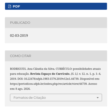
PDF
PUBLICADO
02-03-2019
COMO CITAR
RODRIGUES, Ana Cláudia da Silva. CURRÍCULO: possibilidades atuais
para educação.
Revista Espaço do Currículo
,
[S. l.]
, v. 12, n. 1, p. 1–4,
2019. DOI: 10.22478/ufpb.1983-1579.2019v12n1.44739. Disponível em:
https://periodicos.ufpb.br/index.php/rec/article/view/44739. Acesso
em: 8 ago. 2026.
Fomatos de Citação