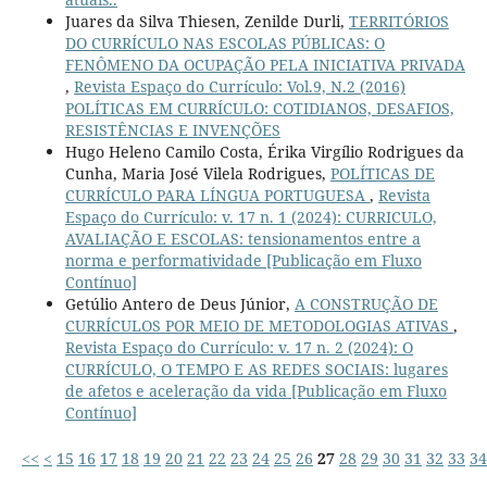
Juares da Silva Thiesen, Zenilde Durli,
TERRITÓRIOS
DO CURRÍCULO NAS ESCOLAS PÚBLICAS: O
FENÔMENO DA OCUPAÇÃO PELA INICIATIVA PRIVADA
,
Revista Espaço do Currículo: Vol.9, N.2 (2016)
POLÍTICAS EM CURRÍCULO: COTIDIANOS, DESAFIOS,
RESISTÊNCIAS E INVENÇÕES
Hugo Heleno Camilo Costa, Érika Virgílio Rodrigues da
Cunha, Maria José Vilela Rodrigues,
POLÍTICAS DE
CURRÍCULO PARA LÍNGUA PORTUGUESA
,
Revista
Espaço do Currículo: v. 17 n. 1 (2024): CURRICULO,
AVALIAÇÃO E ESCOLAS: tensionamentos entre a
norma e performatividade [Publicação em Fluxo
Contínuo]
Getúlio Antero de Deus Júnior,
A CONSTRUÇÃO DE
CURRÍCULOS POR MEIO DE METODOLOGIAS ATIVAS
,
Revista Espaço do Currículo: v. 17 n. 2 (2024): O
CURRÍCULO, O TEMPO E AS REDES SOCIAIS: lugares
de afetos e aceleração da vida [Publicação em Fluxo
Contínuo]
<<
<
15
16
17
18
19
20
21
22
23
24
25
26
27
28
29
30
31
32
33
34