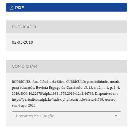
PDF
PUBLICADO
02-03-2019
COMO CITAR
RODRIGUES, Ana Cláudia da Silva. CURRÍCULO: possibilidades atuais
para educação.
Revista Espaço do Currículo
,
[S. l.]
, v. 12, n. 1, p. 1–4,
2019. DOI: 10.22478/ufpb.1983-1579.2019v12n1.44739. Disponível em:
https://periodicos.ufpb.br/index.php/rec/article/view/44739. Acesso
em: 6 ago. 2026.
Fomatos de Citação