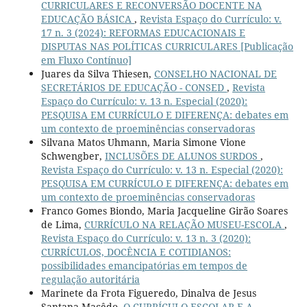
CURRICULARES E RECONVERSÃO DOCENTE NA
EDUCAÇÃO BÁSICA
,
Revista Espaço do Currículo: v.
17 n. 3 (2024): REFORMAS EDUCACIONAIS E
DISPUTAS NAS POLÍTICAS CURRICULARES [Publicação
em Fluxo Contínuo]
Juares da Silva Thiesen,
CONSELHO NACIONAL DE
SECRETÁRIOS DE EDUCAÇÃO - CONSED
,
Revista
Espaço do Currículo: v. 13 n. Especial (2020):
PESQUISA EM CURRÍCULO E DIFERENÇA: debates em
um contexto de proeminências conservadoras
Silvana Matos Uhmann, Maria Simone Vione
Schwengber,
INCLUSÕES DE ALUNOS SURDOS
,
Revista Espaço do Currículo: v. 13 n. Especial (2020):
PESQUISA EM CURRÍCULO E DIFERENÇA: debates em
um contexto de proeminências conservadoras
Franco Gomes Biondo, Maria Jacqueline Girão Soares
de Lima,
CURRÍCULO NA RELAÇÃO MUSEU-ESCOLA
,
Revista Espaço do Currículo: v. 13 n. 3 (2020):
CURRÍCULOS, DOCÊNCIA E COTIDIANOS:
possibilidades emancipatórias em tempos de
regulação autoritária
Marinete da Frota Figueredo, Dinalva de Jesus
Santana Macêdo,
O CURRÍCULO ESCOLAR E A