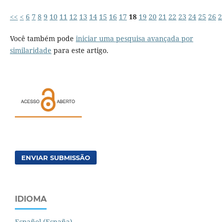
<<
<
6
7
8
9
10
11
12
13
14
15
16
17
18
19
20
21
22
23
24
25
26
2
Você também pode
iniciar uma pesquisa avançada por
similaridade
para este artigo.
ENVIAR SUBMISSÃO
IDIOMA
Español (España)