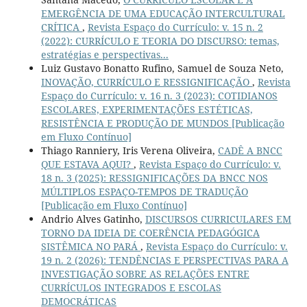
EMERGÊNCIA DE UMA EDUCAÇÃO INTERCULTURAL
CRÍTICA
,
Revista Espaço do Currículo: v. 15 n. 2
(2022): CURRÍCULO E TEORIA DO DISCURSO: temas,
estratégias e perspectivas...
Luiz Gustavo Bonatto Rufino, Samuel de Souza Neto,
INOVAÇÃO, CURRÍCULO E RESSIGNIFICAÇÃO
,
Revista
Espaço do Currículo: v. 16 n. 3 (2023): COTIDIANOS
ESCOLARES, EXPERIMENTAÇÕES ESTÉTICAS,
RESISTÊNCIA E PRODUÇÃO DE MUNDOS [Publicação
em Fluxo Contínuo]
Thiago Ranniery, Iris Verena Oliveira,
CADÊ A BNCC
QUE ESTAVA AQUI?
,
Revista Espaço do Currículo: v.
18 n. 3 (2025): RESSIGNIFICAÇÕES DA BNCC NOS
MÚLTIPLOS ESPAÇO-TEMPOS DE TRADUÇÃO
[Publicação em Fluxo Contínuo]
Andrio Alves Gatinho,
DISCURSOS CURRICULARES EM
TORNO DA IDEIA DE COERÊNCIA PEDAGÓGICA
SISTÊMICA NO PARÁ
,
Revista Espaço do Currículo: v.
19 n. 2 (2026): TENDÊNCIAS E PERSPECTIVAS PARA A
INVESTIGAÇÃO SOBRE AS RELAÇÕES ENTRE
CURRÍCULOS INTEGRADOS E ESCOLAS
DEMOCRÁTICAS