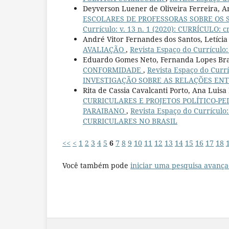
Deyverson Luener de Oliveira Ferreira, A
ESCOLARES DE PROFESSORAS SOBRE OS
Currículo: v. 13 n. 1 (2020): CURRÍCULO: c
André Vitor Fernandes dos Santos, Letícia
AVALIAÇÃO
,
Revista Espaço do Currículo:
Eduardo Gomes Neto, Fernanda Lopes Brag
CONFORMIDADE
,
Revista Espaço do Curr
INVESTIGAÇÃO SOBRE AS RELAÇÕES EN
Rita de Cassia Cavalcanti Porto, Ana Lui
CURRICULARES E PROJETOS POLÍTICO-PE
PARAIBANO
,
Revista Espaço do Currícul
CURRICULARES NO BRASIL
<<
<
1
2
3
4
5
6
7
8
9
10
11
12
13
14
15
16
17
18
Você também pode
iniciar uma pesquisa avança