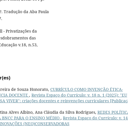
o?. Tradução da Aba Paula
7.
l - Privatizações da
desdobramentos das
 Educação v.18, n.53,
r(es)
erreira de Souza Honorato,
CURRÍCULO COMO INVENÇÃO ÉTICA-
ÊNCIA DOCENTE
,
Revista Espaço do Currículo: v. 18 n. 1 (2025): "EU
VER": criações docentes e reinvenções curriculares [Publicaç
tina Alves Albino, Ana Cláudia da Silva Rodrigues,
REDES POLÍTIC
 BNCC PARA O ENSINO MÉDIO
,
Revista Espaço do Currículo: v. 14
AS INOVAÇÕES (NEO)CONSERVADORAS