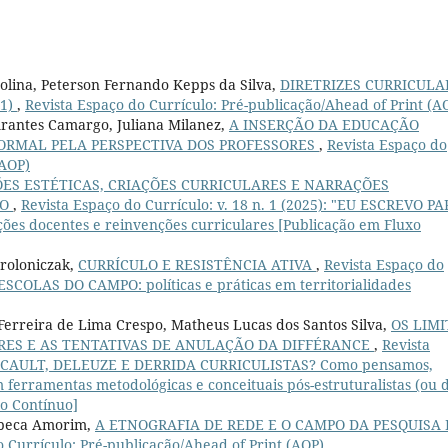
olina, Peterson Fernando Kepps da Silva,
DIRETRIZES CURRICULA
21)
,
Revista Espaço do Currículo: Pré-publicação/Ahead of Print (A
Arantes Camargo, Juliana Milanez,
A INSERÇÃO DA EDUCAÇÃO
ORMAL PELA PERSPECTIVA DOS PROFESSORES
,
Revista Espaço do
(AOP)
ES ESTÉTICAS, CRIAÇÕES CURRICULARES E NARRAÇÕES
ÃO
,
Revista Espaço do Currículo: v. 18 n. 1 (2025): "EU ESCREVO P
s docentes e reinvenções curriculares [Publicação em Fluxo
oroloniczak,
CURRÍCULO E RESISTÊNCIA ATIVA
,
Revista Espaço do
 ESCOLAS DO CAMPO: políticas e práticas em territorialidades
erreira de Lima Crespo, Matheus Lucas dos Santos Silva,
OS LIMI
ES E AS TENTATIVAS DE ANULAÇÃO DA DIFFÉRANCE
,
Revista
: FOUCAULT, DELEUZE E DERRIDA CURRICULISTAS? Como pensamos,
ferramentas metodológicas e conceituais pós-estruturalistas (ou 
xo Contínuo]
Rebeca Amorim,
A ETNOGRAFIA DE REDE E O CAMPO DA PESQUISA
o Currículo: Pré-publicação/Ahead of Print (AOP)