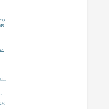
RES
OP)
ARA
TES
da
 EM