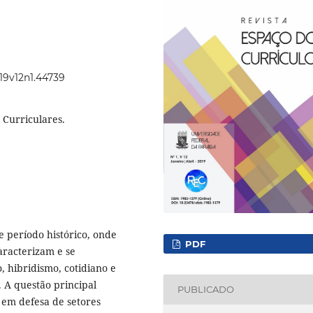
019v12n1.44739
s Curriculares.
e período histórico, onde
PDF
caracterizam e se
, hibridismo, cotidiano e
 A questão principal
PUBLICADO
em defesa de setores