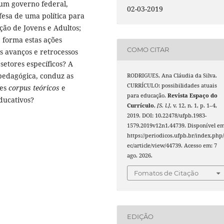
um governo federal,
02-03-2019
fesa de uma política para
ão de Jovens e Adultos;
 forma estas ações
COMO CITAR
is avanços e retrocessos
setores específicos? A
 pedagógica, conduz as
RODRIGUES, Ana Cláudia da Silva.
CURRÍCULO: possibilidades atuais
tes
corpus teóricos
e
para educação.
Revista Espaço do
educativos?
Currículo
,
[S. l.]
, v. 12, n. 1, p. 1–4,
2019. DOI: 10.22478/ufpb.1983-
1579.2019v12n1.44739. Disponível em
https://periodicos.ufpb.br/index.php/
ec/article/view/44739. Acesso em: 7
ago. 2026.
Fomatos de Citação
EDIÇÃO