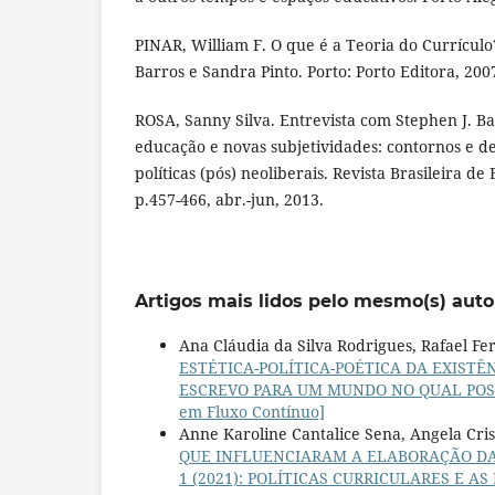
PINAR, William F. O que é a Teoria do Currícul
Barros e Sandra Pinto. Porto: Porto Editora, 200
ROSA, Sanny Silva. Entrevista com Stephen J. Bal
educação e novas subjetividades: contornos e 
políticas (pós) neoliberais. Revista Brasileira de
p.457-466, abr.-jun, 2013.
Artigos mais lidos pelo mesmo(s) auto
Ana Cláudia da Silva Rodrigues, Rafael F
ESTÉTICA-POLÍTICA-POÉTICA DA EXIST
ESCREVO PARA UM MUNDO NO QUAL POSSA VI
em Fluxo Contínuo]
Anne Karoline Cantalice Sena, Angela Cris
QUE INFLUENCIARAM A ELABORAÇÃO DA
1 (2021): POLÍTICAS CURRICULARES E 