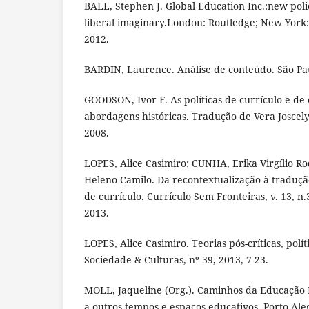
BALL, Stephen J. Global Education Inc.:new pol
liberal imaginary.London: Routledge; New York:
2012.
BARDIN, Laurence. Análise de conteúdo. São Pau
GOODSON, Ivor F. As políticas de currículo e de 
abordagens históricas. Tradução de Vera Joscelyn
2008.
LOPES, Alice Casimiro; CUNHA, Erika Virgílio R
Heleno Camilo. Da recontextualização à tradução
de currículo. Currículo Sem Fronteiras, v. 13, n.3
2013.
LOPES, Alice Casimiro. Teorias pós-críticas, polí
Sociedade & Culturas, nº 39, 2013, 7-23.
MOLL, Jaqueline (Org.). Caminhos da Educação In
a outros tempos e espaços educativos. Porto Aleg