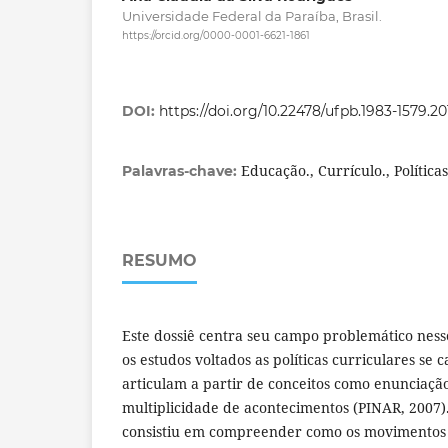
Universidade Federal da Paraíba, Brasil.
https://orcid.org/0000-0001-6621-1861
DOI:
https://doi.org/10.22478/ufpb.1983-1579.2
Educação., Currículo., Política
Palavras-chave:
RESUMO
Este dossiê centra seu campo problemático ness
os estudos voltados as políticas curriculares se 
articulam a partir de conceitos como enunciação
multiplicidade de acontecimentos (PINAR, 2007).
consistiu em compreender como os movimentos 