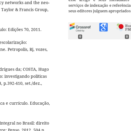
icy networks and the neo-
serviços de indexação e referênci
 Taylor & Francis Group,
seus editores julguem apropriados
lo: Edições 70, 2011.
0
0
escolarização:
e. Petropolis, Rj, vozes,
odrigues da; COSTA, Hugo
: investigando políticas
, p.392-410, set./dez.,
tica e currículo. Educação,
tegral no Brasil: direito
re: Penso, 2012. 504 p.