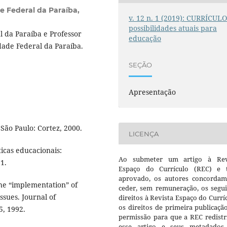
e Federal da Paraíba,
v. 12 n. 1 (2019): CURRÍCULO
possibilidades atuais para
 da Paraíba e Professor
educação
dade Federal da Paraíba.
SEÇÃO
Apresentação
São Paulo: Cortez, 2000.
LICENÇA
ticas educacionais:
Ao submeter um artigo à Rev
1.
Espaço do Currículo (REC) e t
aprovado, os autores concorda
he “implementation” of
ceder, sem remuneração, os segui
ssues. Journal of
direitos à Revista Espaço do Currí
os direitos de primeira publicaçã
5, 1992.
permissão para que a REC redistr
esse artigo e seus metadados