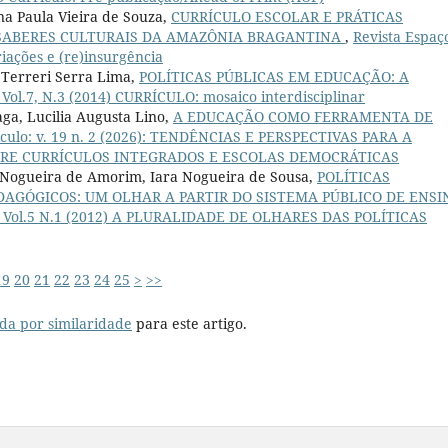
na Paula Vieira de Souza,
CURRÍCULO ESCOLAR E PRÁTICAS
 SABERES CULTURAIS DA AMAZÔNIA BRAGANTINA
,
Revista Espaç
riações e (re)insurgência
 Terreri Serra Lima,
POLÍTICAS PÚBLICAS EM EDUCAÇÃO: A
 Vol.7, N.3 (2014) CURRÍCULO: mosaico interdisciplinar
a, Lucilia Augusta Lino,
A EDUCAÇÃO COMO FERRAMENTA DE
ículo: v. 19 n. 2 (2026): TENDÊNCIAS E PERSPECTIVAS PARA A
TRE CURRÍCULOS INTEGRADOS E ESCOLAS DEMOCRÁTICAS
sa Nogueira de Amorim, Iara Nogueira de Sousa,
POLÍTICAS
DAGÓGICOS: UM OLHAR A PARTIR DO SISTEMA PÚBLICO DE ENSI
o: Vol.5 N.1 (2012) A PLURALIDADE DE OLHARES DAS POLÍTICAS
19
20
21
22
23
24
25
>
>>
da por similaridade
para este artigo.