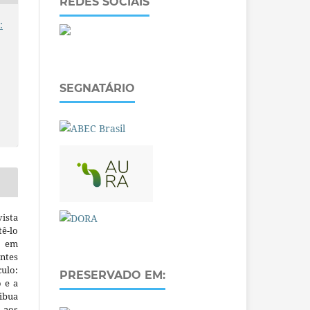
REDES SOCIAIS
:
SEGNATÁRIO
ista
ê-lo
m em
ntes
culo:
PRESERVADO EM:
o e a
ibua
 aos