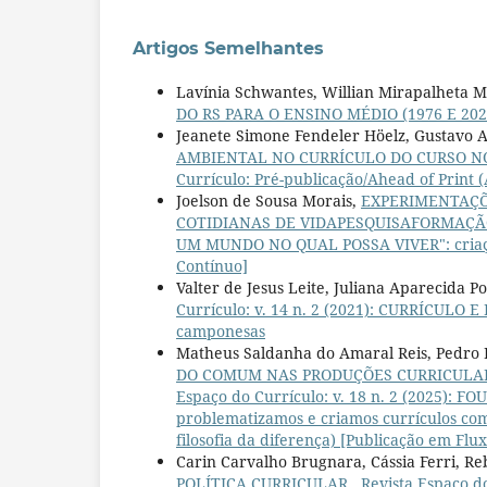
Artigos Semelhantes
Lavínia Schwantes, Willian Mirapalheta M
DO RS PARA O ENSINO MÉDIO (1976 E 20
Jeanete Simone Fendeler Höelz, Gustavo 
AMBIENTAL NO CURRÍCULO DO CURSO N
Currículo: Pré-publicação/Ahead of Print 
Joelson de Sousa Morais,
EXPERIMENTAÇÕ
COTIDIANAS DE VIDAPESQUISAFORMAÇ
UM MUNDO NO QUAL POSSA VIVER": criaçõe
Contínuo]
Valter de Jesus Leite, Juliana Aparecida P
Currículo: v. 14 n. 2 (2021): CURRÍCULO E
camponesas
Matheus Saldanha do Amaral Reis, Pedro F
DO COMUM NAS PRODUÇÕES CURRICULAR
Espaço do Currículo: v. 18 n. 2 (2025)
problematizamos e criamos currículos com 
filosofia da diferença) [Publicação em Flu
Carin Carvalho Brugnara, Cássia Ferri, 
POLÍTICA CURRICULAR
,
Revista Espaço d