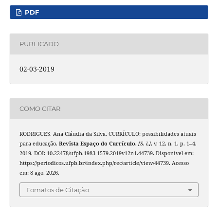
PDF
PUBLICADO
02-03-2019
COMO CITAR
RODRIGUES, Ana Cláudia da Silva. CURRÍCULO: possibilidades atuais
para educação.
Revista Espaço do Currículo
,
[S. l.]
, v. 12, n. 1, p. 1–4,
2019. DOI: 10.22478/ufpb.1983-1579.2019v12n1.44739. Disponível em:
https://periodicos.ufpb.br/index.php/rec/article/view/44739. Acesso
em: 8 ago. 2026.
Fomatos de Citação