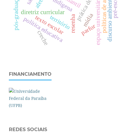
políticas de avaliação
prática de ensino
pré-escola
pós-graduação
discurso ambiental
espaço universitário
afeto
diretriz curricular
mídia
território
resenha
texto escolar
política educativa
parfor
creche
FINANCIAMENTO
REDES SOCIAIS