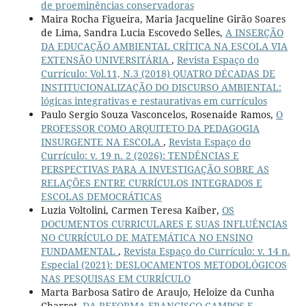
de proeminências conservadoras
Maira Rocha Figueira, Maria Jacqueline Girão Soares
de Lima, Sandra Lucia Escovedo Selles,
A INSERÇÃO
DA EDUCAÇÃO AMBIENTAL CRÍTICA NA ESCOLA VIA
EXTENSÃO UNIVERSITÁRIA
,
Revista Espaço do
Currículo: Vol.11, N.3 (2018) QUATRO DÉCADAS DE
INSTITUCIONALIZAÇÃO DO DISCURSO AMBIENTAL:
lógicas integrativas e restaurativas em currículos
Paulo Sergio Souza Vasconcelos, Rosenaide Ramos,
O
PROFESSOR COMO ARQUITETO DA PEDAGOGIA
INSURGENTE NA ESCOLA
,
Revista Espaço do
Currículo: v. 19 n. 2 (2026): TENDÊNCIAS E
PERSPECTIVAS PARA A INVESTIGAÇÃO SOBRE AS
RELAÇÕES ENTRE CURRÍCULOS INTEGRADOS E
ESCOLAS DEMOCRÁTICAS
Luzia Voltolini, Carmen Teresa Kaiber,
OS
DOCUMENTOS CURRICULARES E SUAS INFLUÊNCIAS
NO CURRÍCULO DE MATEMÁTICA NO ENSINO
FUNDAMENTAL
,
Revista Espaço do Currículo: v. 14 n.
Especial (2021): DESLOCAMENTOS METODOLÓGICOS
NAS PESQUISAS EM CURRÍCULO
Marta Barbosa Satiro de Araujo, Heloize da Cunha
Charret,
DA REFORMA FRANCISCO CAMPOS E