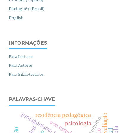
Português (Brasil)
English
INFORMAÇÕES
Para Leitores
Para Autores
Para Bibliotecários
PALAVRAS-CHAVE
protagonismo indígena
residência pedagógica
voz estudantil
psicologia
saber