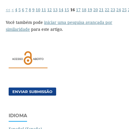
<<
<
4
5
6
7
8
9
10
11
12
13
14
15
16
17
18
19
20
21
22
23
24
25
Você também pode
iniciar uma pesquisa avançada por
similaridade
para este artigo.
ENVIAR SUBMISSÃO
IDIOMA
Español (España)