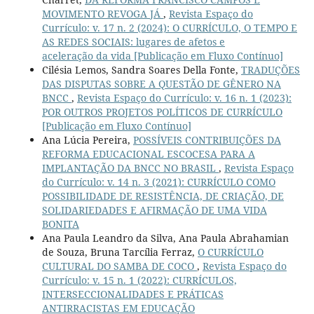
MOVIMENTO REVOGA JÁ
,
Revista Espaço do
Currículo: v. 17 n. 2 (2024): O CURRÍCULO, O TEMPO E
AS REDES SOCIAIS: lugares de afetos e
aceleração da vida [Publicação em Fluxo Contínuo]
Cilésia Lemos, Sandra Soares Della Fonte,
TRADUÇÕES
DAS DISPUTAS SOBRE A QUESTÃO DE GÊNERO NA
BNCC
,
Revista Espaço do Currículo: v. 16 n. 1 (2023):
POR OUTROS PROJETOS POLÍTICOS DE CURRÍCULO
[Publicação em Fluxo Contínuo]
Ana Lúcia Pereira,
POSSÍVEIS CONTRIBUIÇÕES DA
REFORMA EDUCACIONAL ESCOCESA PARA A
IMPLANTAÇÃO DA BNCC NO BRASIL
,
Revista Espaço
do Currículo: v. 14 n. 3 (2021): CURRÍCULO COMO
POSSIBILIDADE DE RESISTÊNCIA, DE CRIAÇÃO, DE
SOLIDARIEDADES E AFIRMAÇÃO DE UMA VIDA
BONITA
Ana Paula Leandro da Silva, Ana Paula Abrahamian
de Souza, Bruna Tarcília Ferraz,
O CURRÍCULO
CULTURAL DO SAMBA DE COCO
,
Revista Espaço do
Currículo: v. 15 n. 1 (2022): CURRÍCULOS,
INTERSECCIONALIDADES E PRÁTICAS
ANTIRRACISTAS EM EDUCAÇÃO