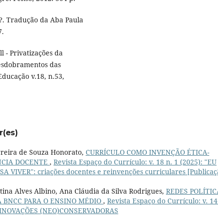
o?. Tradução da Aba Paula
7.
l - Privatizações da
desdobramentos das
 Educação v.18, n.53,
r(es)
erreira de Souza Honorato,
CURRÍCULO COMO INVENÇÃO ÉTICA-
ÊNCIA DOCENTE
,
Revista Espaço do Currículo: v. 18 n. 1 (2025): "EU
VER": criações docentes e reinvenções curriculares [Publicaç
tina Alves Albino, Ana Cláudia da Silva Rodrigues,
REDES POLÍTIC
 BNCC PARA O ENSINO MÉDIO
,
Revista Espaço do Currículo: v. 14
AS INOVAÇÕES (NEO)CONSERVADORAS