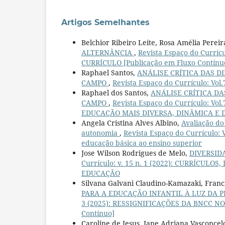
Artigos Semelhantes
Belchior Ribeiro Leite, Rosa Amélia Pereir
ALTERNÂNCIA
,
Revista Espaço do Curríc
CURRÍCULO [Publicação em Fluxo Contínu
Raphael Santos,
ANÁLISE CRÍTICA DAS D
CAMPO
,
Revista Espaço do Currículo: Vol
Raphael dos Santos,
ANÁLISE CRÍTICA DA
CAMPO
,
Revista Espaço do Currículo: V
EDUCAÇÃO MAIS DIVERSA, DINÂMICA E DE
Angela Cristina Alves Albino,
Avaliação do
autonomia
,
Revista Espaço do Currículo
educação básica ao ensino superior
Jose Wilson Rodrigues de Melo,
DIVERSID
Currículo: v. 15 n. 1 (2022): CURRÍCU
EDUCAÇÃO
Silvana Galvani Claudino-Kamazaki, Franc
PARA A EDUCAÇÃO INFANTIL À LUZ DA 
3 (2025): RESSIGNIFICAÇÕES DA BNCC N
Contínuo]
Caroline de Jesus, Jane Adriana Vasconcel