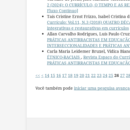
2 (2024): O CURRÍCULO, O TEMPO E AS REDE
Fluxo Contínuo]
Taís Cristine Ernst Frizzo, Isabel Cristin
Currículo: Vol.11, N.3 (2018) QUATRO 
integrativas e restaurativas em currículos
Allan Carvalho Rodrigues, Luís Paulo Cruz
PRÁTICAS ANTIRRACISTAS EM EDUCAÇÃ
INTERSECCIONALIDADES E PRÁTICAS A
Carla Maria Leidemer Bruxel, Vidica Bianc
ÉTNICO-RACIAIS
,
Revista Espaço do Curr
PRÁTICAS ANTIRRACISTAS EM EDUCAÇÃ
<<
<
14
15
16
17
18
19
20
21
22
23
24
25
26
27
2
Você também pode
iniciar uma pesquisa avança