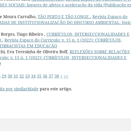
S SOCIAIS: lugares de afetos e aceleração da vida [Publicação 
a de Moura Carvalho,
TÃO PERTO E TÃO LONGE
,
Revista Espaço do
DÉCADAS DE INSTITUCIONALIZAÇÃO DO DISCURSO AMBIENTAL: lógic
 Borges, Tiago Ribeiro ,
CURRÍCULOS, INTERSECCIONALIDADES E
O
,
Revista Espaço do Currículo: v. 15 n. 1 (2022): CURRÍCULOS,
NTIRRACISTAS EM EDUCAÇÃO
hi, Eva Teresinha de Oliveira Boff,
REFLEXÕES SOBRE RELAÇÕES
ículo: v. 15 n. 1 (2022): CURRÍCULOS, INTERSECCIONALIDADES E
O
8
29
30
31
32
33
34
35
36
37
38
>
>>
da por similaridade
para este artigo.