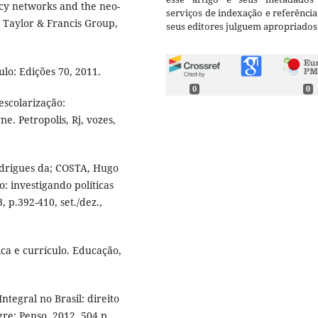
icy networks and the neo-
serviços de indexação e referênci
 Taylor & Francis Group,
seus editores julguem apropriados
lo: Edições 70, 2011.
0
0
escolarização:
e. Petropolis, Rj, vozes,
odrigues da; COSTA, Hugo
: investigando políticas
, p.392-410, set./dez.,
tica e currículo. Educação,
tegral no Brasil: direito
re: Penso, 2012. 504 p.