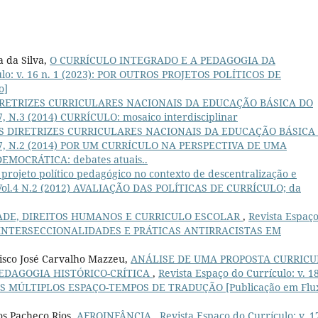
a da Silva,
O CURRÍCULO INTEGRADO E A PEDAGOGIA DA
ulo: v. 16 n. 1 (2023): POR OUTROS PROJETOS POLÍTICOS DE
o]
IRETRIZES CURRICULARES NACIONAIS DA EDUCAÇÃO BÁSICA DO
.7, N.3 (2014) CURRÍCULO: mosaico interdisciplinar
S DIRETRIZES CURRICULARES NACIONAIS DA EDUCAÇÃO BÁSICA
ol.7, N.2 (2014) POR UM CURRÍCULO NA PERSPECTIVA DE UMA
MOCRÁTICA: debates atuais..
 projeto político pedagógico no contexto de descentralização e
: Vol.4 N.2 (2012) AVALIAÇÃO DAS POLÍTICAS DE CURRÍCULO; da
ADE, DIREITOS HUMANOS E CURRICULO ESCOLAR
,
Revista Espaç
LOS, INTERSECCIONALIDADES E PRÁTICAS ANTIRRACISTAS EM
isco José Carvalho Mazzeu,
ANÁLISE DE UMA PROPOSTA CURRIC
PEDAGOGIA HISTÓRICO-CRÍTICA
,
Revista Espaço do Currículo: v. 18
OS MÚLTIPLOS ESPAÇO-TEMPOS DE TRADUÇÃO [Publicação em Flu
os Pacheco Rios,
AFROINFÂNCIA
,
Revista Espaço do Currículo: v. 1