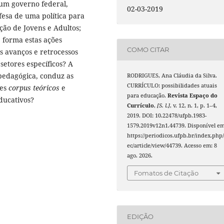
um governo federal,
02-03-2019
fesa de uma política para
ão de Jovens e Adultos;
 forma estas ações
COMO CITAR
is avanços e retrocessos
setores específicos? A
 pedagógica, conduz as
RODRIGUES, Ana Cláudia da Silva.
CURRÍCULO: possibilidades atuais
tes
corpus teóricos
e
para educação.
Revista Espaço do
educativos?
Currículo
,
[S. l.]
, v. 12, n. 1, p. 1–4,
2019. DOI: 10.22478/ufpb.1983-
1579.2019v12n1.44739. Disponível em
https://periodicos.ufpb.br/index.php/
ec/article/view/44739. Acesso em: 8
ago. 2026.
Fomatos de Citação
EDIÇÃO