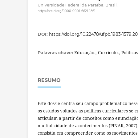
Universidade Federal da Paraíba, Brasil.
https://orcid.org/0000-0001-6621-1861
DOI:
https://doi.org/10.22478/ufpb.1983-1579.2
Educação., Currículo., Política
Palavras-chave:
RESUMO
Este dossiê centra seu campo problemático ness
os estudos voltados as políticas curriculares se 
articulam a partir de conceitos como enunciação
multiplicidade de acontecimentos (PINAR, 2007).
consistiu em compreender como os movimentos 