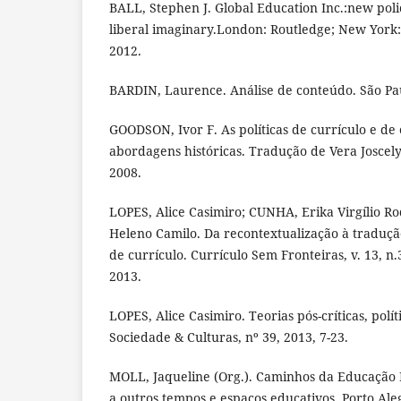
BALL, Stephen J. Global Education Inc.:new pol
liberal imaginary.London: Routledge; New York:
2012.
BARDIN, Laurence. Análise de conteúdo. São Pau
GOODSON, Ivor F. As políticas de currículo e de 
abordagens históricas. Tradução de Vera Joscelyn
2008.
LOPES, Alice Casimiro; CUNHA, Erika Virgílio R
Heleno Camilo. Da recontextualização à tradução
de currículo. Currículo Sem Fronteiras, v. 13, n.3
2013.
LOPES, Alice Casimiro. Teorias pós-críticas, polí
Sociedade & Culturas, nº 39, 2013, 7-23.
MOLL, Jaqueline (Org.). Caminhos da Educação In
a outros tempos e espaços educativos. Porto Aleg