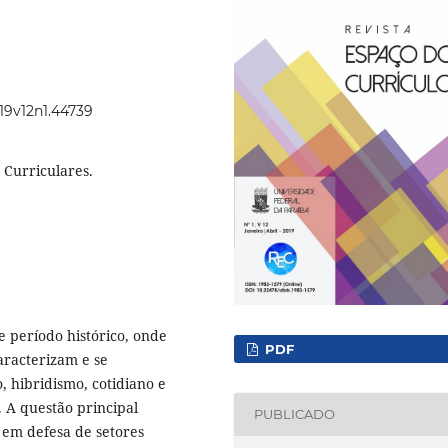
019v12n1.44739
s Curriculares.
e período histórico, onde
PDF
caracterizam e se
, hibridismo, cotidiano e
 A questão principal
PUBLICADO
em defesa de setores