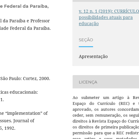
e Federal da Paraíba,
v. 12 n. 1 (2019): CURRÍCULO
possibilidades atuais para
 da Paraíba e Professor
educação
dade Federal da Paraíba.
SEÇÃO
Apresentação
São Paulo: Cortez, 2000.
LICENÇA
ticas educacionais:
Ao submeter um artigo à Rev
1.
Espaço do Currículo (REC) e t
aprovado, os autores concorda
he “implementation” of
ceder, sem remuneração, os segui
ssues. Journal of
direitos à Revista Espaço do Currí
os direitos de primeira publicaçã
5, 1992.
permissão para que a REC redistr
esse artigo e seus metadados