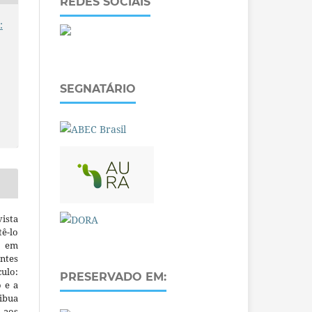
REDES SOCIAIS
:
SEGNATÁRIO
ista
ê-lo
m em
ntes
culo:
PRESERVADO EM:
o e a
ibua
 aos