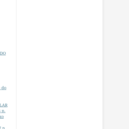
 DO
o do
ULAR
 n.
xo
7 n.