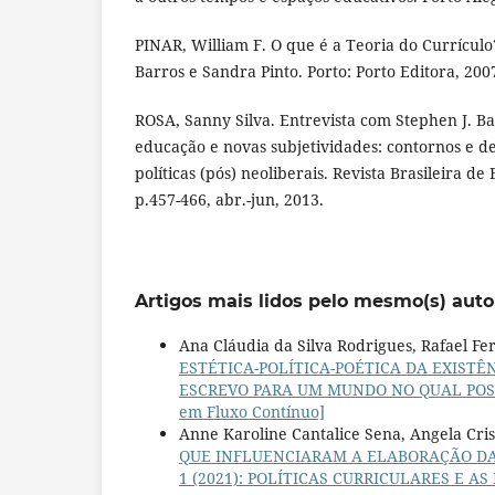
PINAR, William F. O que é a Teoria do Currícul
Barros e Sandra Pinto. Porto: Porto Editora, 200
ROSA, Sanny Silva. Entrevista com Stephen J. Bal
educação e novas subjetividades: contornos e 
políticas (pós) neoliberais. Revista Brasileira de
p.457-466, abr.-jun, 2013.
Artigos mais lidos pelo mesmo(s) auto
Ana Cláudia da Silva Rodrigues, Rafael F
ESTÉTICA-POLÍTICA-POÉTICA DA EXIST
ESCREVO PARA UM MUNDO NO QUAL POSSA VI
em Fluxo Contínuo]
Anne Karoline Cantalice Sena, Angela Cris
QUE INFLUENCIARAM A ELABORAÇÃO DA
1 (2021): POLÍTICAS CURRICULARES E 