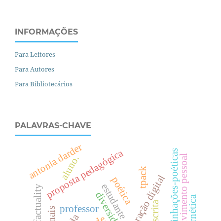
INFORMAÇÕES
Para Leitores
Para Autores
Para Bibliotecários
PALAVRAS-CHAVE
antonia darder
proposta pedagógica
escrevinhações-poéticas
desenvolvimento pessoal
aluno.
tpack
enculturação digital
poética
estudante
actifactuality
diversidade
cibernética
escrita
professor