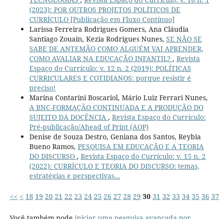
(2023): POR OUTROS PROJETOS POLÍTICOS DE
CURRÍCULO [Publicação em Fluxo Contínuo]
Larissa Ferreira Rodrigues Gomers, Ana Cláudia
Santiago Zouain, Kezia Rodrigues Nunes,
SE NÃO SE
SABE DE ANTEMÃO COMO ALGUÉM VAI APRENDER,
COMO AVALIAR NA EDUCAÇÃO INFANTIL?
,
Revista
Espaço do Currículo: v. 12 n. 2 (2019): POLÍTICAS
CURRICULARES E COTIDIANOS: porque resistir é
preciso!
Marina Contarini Boscariol, Mário Luiz Ferrari Nunes,
A BNC-FORMAÇÃO CONTINUADA E A PRODUÇÃO DO
SUJEITO DA DOCÊNCIA
,
Revista Espaço do Currículo:
Pré-publicação/Ahead of Print (AOP)
Denise de Souza Destro, Geniana dos Santos, Reybia
Bueno Ramos,
PESQUISA EM EDUCAÇÃO E A TEORIA
DO DISCURSO
,
Revista Espaço do Currículo: v. 15 n. 2
(2022): CURRÍCULO E TEORIA DO DISCURSO: temas,
estratégias e perspectivas...
<<
<
18
19
20
21
22
23
24
25
26
27
28
29
30
31
32
33
34
35
36
37
Você também pode
iniciar uma pesquisa avançada por