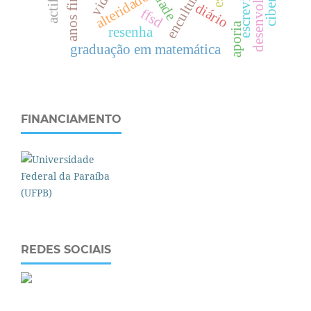
anos finais
vida
alteridade
diário
ffsd
aporia
resenha
graduação em matemática
FINANCIAMENTO
REDES SOCIAIS