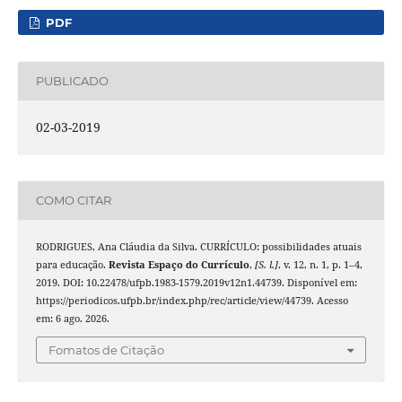
PDF
PUBLICADO
02-03-2019
COMO CITAR
RODRIGUES, Ana Cláudia da Silva. CURRÍCULO: possibilidades atuais
para educação.
Revista Espaço do Currículo
,
[S. l.]
, v. 12, n. 1, p. 1–4,
2019. DOI: 10.22478/ufpb.1983-1579.2019v12n1.44739. Disponível em:
https://periodicos.ufpb.br/index.php/rec/article/view/44739. Acesso
em: 6 ago. 2026.
Fomatos de Citação