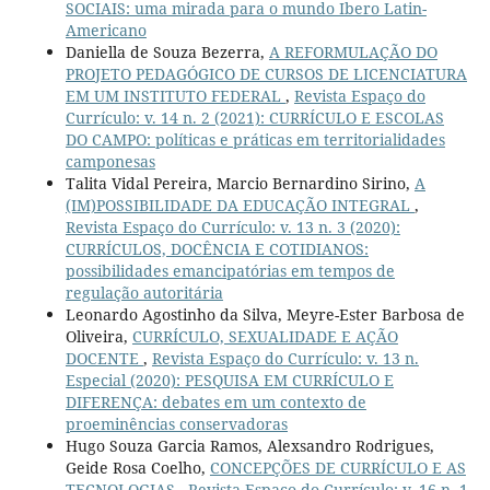
SOCIAIS: uma mirada para o mundo Ibero Latin-
Americano
Daniella de Souza Bezerra,
A REFORMULAÇÃO DO
PROJETO PEDAGÓGICO DE CURSOS DE LICENCIATURA
EM UM INSTITUTO FEDERAL
,
Revista Espaço do
Currículo: v. 14 n. 2 (2021): CURRÍCULO E ESCOLAS
DO CAMPO: políticas e práticas em territorialidades
camponesas
Talita Vidal Pereira, Marcio Bernardino Sirino,
A
(IM)POSSIBILIDADE DA EDUCAÇÃO INTEGRAL
,
Revista Espaço do Currículo: v. 13 n. 3 (2020):
CURRÍCULOS, DOCÊNCIA E COTIDIANOS:
possibilidades emancipatórias em tempos de
regulação autoritária
Leonardo Agostinho da Silva, Meyre-Ester Barbosa de
Oliveira,
CURRÍCULO, SEXUALIDADE E AÇÃO
DOCENTE
,
Revista Espaço do Currículo: v. 13 n.
Especial (2020): PESQUISA EM CURRÍCULO E
DIFERENÇA: debates em um contexto de
proeminências conservadoras
Hugo Souza Garcia Ramos, Alexsandro Rodrigues,
Geide Rosa Coelho,
CONCEPÇÕES DE CURRÍCULO E AS
TECNOLOGIAS
,
Revista Espaço do Currículo: v. 16 n. 1