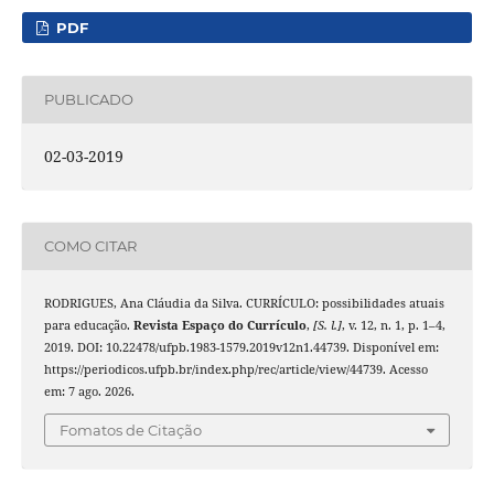
PDF
PUBLICADO
02-03-2019
COMO CITAR
RODRIGUES, Ana Cláudia da Silva. CURRÍCULO: possibilidades atuais
para educação.
Revista Espaço do Currículo
,
[S. l.]
, v. 12, n. 1, p. 1–4,
2019. DOI: 10.22478/ufpb.1983-1579.2019v12n1.44739. Disponível em:
https://periodicos.ufpb.br/index.php/rec/article/view/44739. Acesso
em: 7 ago. 2026.
Fomatos de Citação