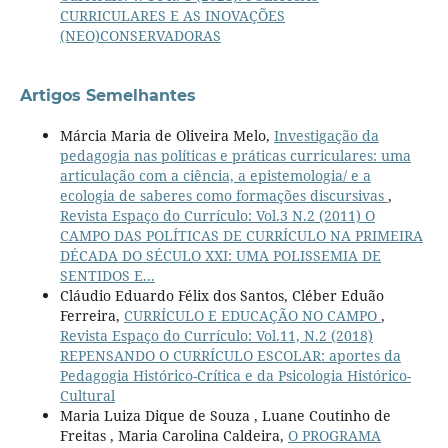
CURRICULARES E AS INOVAÇÕES
(NEO)CONSERVADORAS
Artigos Semelhantes
Márcia Maria de Oliveira Melo,
Investigação da
pedagogia nas políticas e práticas curriculares: uma
articulação com a ciência, a epistemologia/ e a
ecologia de saberes como formações discursivas
,
Revista Espaço do Currículo: Vol.3 N.2 (2011) O
CAMPO DAS POLÍTICAS DE CURRÍCULO NA PRIMEIRA
DÉCADA DO SÉCULO XXI: UMA POLISSEMIA DE
SENTIDOS E...
Cláudio Eduardo Félix dos Santos, Cléber Eduão
Ferreira,
CURRÍCULO E EDUCAÇÃO NO CAMPO
,
Revista Espaço do Currículo: Vol.11, N.2 (2018)
REPENSANDO O CURRÍCULO ESCOLAR: aportes da
Pedagogia Histórico-Crítica e da Psicologia Histórico-
Cultural
Maria Luiza Dique de Souza , Luane Coutinho de
Freitas , Maria Carolina Caldeira,
O PROGRAMA