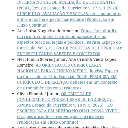
INTERNACIONAL DE AVALIAÇÃO DE ESTUDANTES
(PISA)
,
Revista Espaço do Currículo: v. 17 n. 1 (2024):
CURRICULO, AVALIAÇÃO E ESCOLAS: tensionamentos
entre a norma e performatividade [Publicação em
Fluxo Contínuo]
Ana Luisa Nogueira de Amorim,
Educação infantil e
currículo: compassos e descompassos entre os
aspectos teóricos, legais e políticos
,
Revista Espaço do
Currículo: Vol.3, n.1 (2010) POLÍTICAS DE CURRÍCULO:
ENTRECRUZANDO SABERES E CONTEXTOS
Néri Emílio Soares Júnior, Ana Cristina Viera Lopes
Romeiro,
AS ORIENTAÇÕES CURRICULARES
NACIONAIS PARA O ENSINO MÉDIO
,
Revista Espaço
do Currículo: v. 13 n. Especial (2020): PESQUISA EM
CURRÍCULO E DIFERENÇA: debates em um contexto
de proeminências conservadoras
Clívio Pimentel Junior,
OS OBJETOS DE
CONHECIMENTO PODEM ERRAR DE ENDEREÇO?
,
Revista Espaço do Currículo: v. 18 n. 1 (2025): "EU
ESCREVO PARA UM MUNDO NO QUAL POSSA VIVER":
criações docentes e reinvenções curriculares
[Publicação em Fluxo Contínuo]
Ana Luisa N ogueira de Amorim, Adelaide Alves Dias,