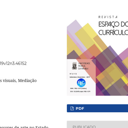
019v12n3.46152
s visuais, Mediação
PDF
PUBLICADO
essores de arte no Estado