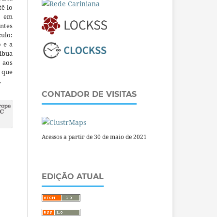
ê-lo
m em
ntes
culo:
o e a
ibua
 aos
a que
.
CONTADOR DE VISITAS
Acessos a partir de 30 de maio de 2021
EDIÇÃO ATUAL