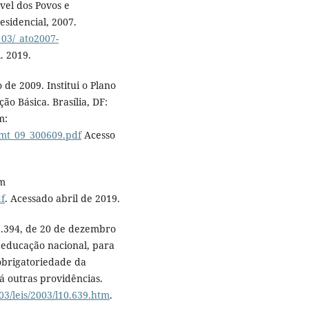
vel dos Povos e
esidencial, 2007.
_03/_ato2007-
. 2019.
de 2009. Institui o Plano
o Básica. Brasília, DF:
m:
rmt_09_300609.pdf
Acesso
em
df
. Acessado abril de 2019.
 9.394, de 20 de dezembro
a educação nacional, para
 obrigatoriedade da
dá outras providências.
03/leis/2003/l10.639.htm
.