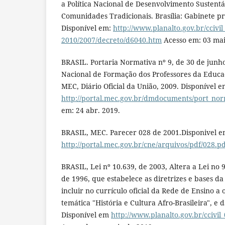
a Política Nacional de Desenvolvimento Sustentá
Comunidades Tradicionais. Brasília: Gabinete pr
Disponível em:
http://www.planalto.gov.br/ccivil
2010/2007/decreto/d6040.htm
Acesso em: 03 mai
BRASIL. Portaria Normativa nº 9, de 30 de junho 
Nacional de Formação dos Professores da Educaçã
MEC, Diário Oficial da União, 2009. Disponível e
http://portal.mec.gov.br/dmdocuments/port_no
em: 24 abr. 2019.
BRASIL, MEC. Parecer 028 de 2001.Disponivel 
http://portal.mec.gov.br/cne/arquivos/pdf/028.p
BRASIL, Lei nº 10.639, de 2003, Altera a Lei no
de 1996, que estabelece as diretrizes e bases d
incluir no currículo oficial da Rede de Ensino a
temática "História e Cultura Afro-Brasileira", e 
Disponível em
http://www.planalto.gov.br/ccivil_