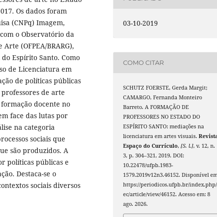
2017. Os dados foram
uisa (CNPq) Imagem,
03-10-2019
o com o Observatório da
de Arte (OFPEA/BRARG),
 do Espírito Santo. Como
COMO CITAR
rso de Licenciatura em
ão de políticas públicas
SCHUTZ FOERSTE, Gerda Margit;
professores de arte
CAMARGO, Fernanda Monteiro
a formação docente no
Barreto. A FORMAÇÃO DE
 em face das lutas por
PROFESSORES NO ESTADO DO
ise na categoria
ESPÍRITO SANTO: mediações na
licenciatura em artes visuais.
Revist
rocessos sociais que
Espaço do Currículo
,
[S. l.]
, v. 12, n.
ue são produzidos. A
3, p. 304–321, 2019. DOI:
 políticas públicas e
10.22478/ufpb.1983-
ção. Destaca-se o
1579.2019v12n3.46152. Disponível em
ontextos sociais diversos
https://periodicos.ufpb.br/index.php/
ec/article/view/46152. Acesso em: 8
ago. 2026.