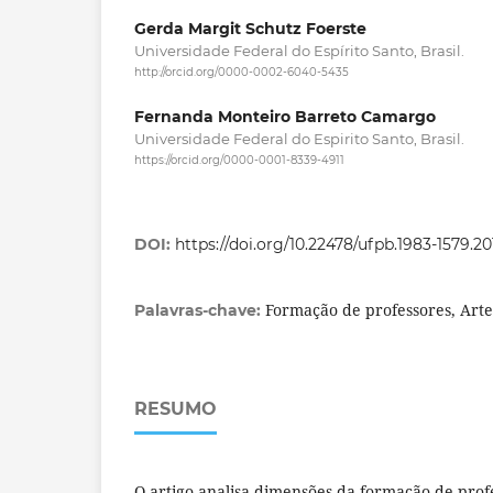
Gerda Margit Schutz Foerste
Universidade Federal do Espírito Santo, Brasil.
http://orcid.org/0000-0002-6040-5435
Fernanda Monteiro Barreto Camargo
Universidade Federal do Espirito Santo, Brasil.
https://orcid.org/0000-0001-8339-4911
DOI:
https://doi.org/10.22478/ufpb.1983-1579.2
Formação de professores, Arte
Palavras-chave:
RESUMO
O artigo analisa dimensões da formação de prof