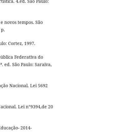
ística. 4.ed. São Paulo:
a e novos tempos. São
 p.
ulo: Cortez, 1997.
pública Federativa do
. ed. São Paulo: Saraiva,
ação Nacional. Lei 5692
acional. Lei n°9394,de 20
Educação- 2014-