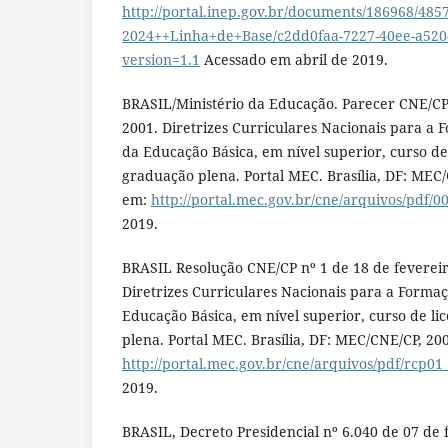
http://portal.inep.gov.br/documents/186968
2024++Linha+de+Base/c2dd0faa-7227-40ee-a520
version=1.1
Acessado em abril de 2019.
BRASIL/Ministério da Educação. Parecer CNE/CP 
2001. Diretrizes Curriculares Nacionais para a 
da Educação Básica, em nível superior, curso de
graduação plena. Portal MEC. Brasília, DF: MEC/
em:
http://portal.mec.gov.br/cne/arquivos/pdf/0
2019.
BRASIL Resolução CNE/CP nº 1 de 18 de fevereiro
Diretrizes Curriculares Nacionais para a Forma
Educação Básica, em nível superior, curso de li
plena. Portal MEC. Brasília, DF: MEC/CNE/CP, 20
http://portal.mec.gov.br/cne/arquivos/pdf/rcp01
2019.
BRASIL, Decreto Presidencial nº 6.040 de 07 de f