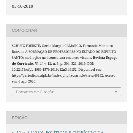
03-10-2019
COMO CITAR
SCHUTZ FOERSTE, Gerda Margit; CAMARGO, Fernanda Monteiro
Barreto. A FORMAÇÃO DE PROFESSORES NO ESTADO DO ESPÍRITO
SANTO: mediações na licenciatura em artes visuais.
Revista Espaço
do Currículo
,
[S. l.]
, v. 12, n. 3, p. 304–321, 2019. DOI:
10.22478/ufpb.1983-1579.2019v12n3.46152. Disponível em:
https://periodicos.ufpb.br/index.php/rec/article/view/46152. Acesso
em: 6 ago. 2026.
Fomatos de Citação
EDIÇÃO
v. 12 n. 3 (2019): POLÍTICAS E CURRÍCULO NA