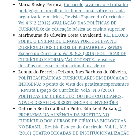
Maria Susley Pereira,
Currículo, avaliação e trabalho
pedagógico: um olhar tridimensional sobre a escola
organizada em ciclos
,
Revista Espaço do Currículo:
Vol.4 N.2 (2012) AVALIAÇÃO DAS POLÍTICAS DE
CURRÍCULO; da educação básica ao ensino superior
Marineuma de Oliveira Costa Cavalcanti,
REFLEXÕES
SOBRE O ENSINO DE LÍNGUA PORTUGUESA NO
CURRÍCULO DOS CURSOS DE PEDAGOGIA
,
Revista
Espaço do Currículo: Vol.8, N.3 (2015) POLÍTICAS DE
CURRÍCULO E FORMAÇÃO DOCENTE: tensões e
desafios no cenário educacional brasileiro
Leonardo Ferreira Peixoto, Ines Barbosa de Oliveira,
POLÍTICASPRÁTICAS CURRICULARES EM EDUCACAO
INDIGENA: o ponto de vista dos praticantespensantes
,
Revista Espaço do Currículo: Vol.9, N.3 (2016)
POLÍTICAS EM CURRÍCULO: OUTROS COTIDIANOS,
NOVOS DESAFIOS, RESISTÊNCIAS E INVENÇÕES
Gabriela Bertti da Rocha Pinto, Rita Leal Paixão,
O
PROBLEMA DA AUSÊNCIA DA BIOÉTICA NO
CURRÍCULO DOS CURSOS DE CIÊNCIAS BIOLÓGICAS
NO BRASIL
,
Revista Espaço do Currículo: Vol.11, N.3
(2018) QUATRO DÉCADAS DE INSTITUCIONALIZAÇÃO