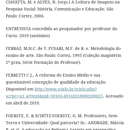
CIAVATTA, M. e ALVES, N. (orgs.) A Leitura de Imagens na
Pesquisa Social: história, Comunicação e Educação. São
Paulo: Cortez, 2004.
ENTREVISTA concedida ao pesquisador por professor do
Curso. 2019 (anônimo)
FERRAZ, M.H.C. de T. FUSARI, M.F. de R. e. Metodologia do
ensino de arte. São Paulo: Cortez, 1993 (Coleção magistério
2º grau, Série Formação do Professor).
FERRETTI C J., A reforma do Ensino Médio e sua
questionável concepção de qualidade da educação.
Disponível em
http://www.scielo.br/scielo.php?
script=sci_arttext&pid=S0103-40142018000200025
. Acessado
em abril de 2019.
FOERSTE, E. & SCHÜTZ-FOERSTE, G. M. Professores, Sem-
Terra e Universidade: Qual parceria? In.: ANDRADE, Márcia
R. et al. A educação na Reforma Agrária em perspectiva.