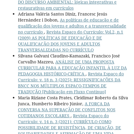
DO DISCURSO AMBIENTAL: lógicas integrativas e
restaurativas em currículos
Adriana Valéria Santos Diniz, Francesc Jesús
Hernàndez i Dobon,
As políticas de educação e de
qualificação dos jovens e adultos e a transversalidade
no currículo
,
Revista Espaço do Currículo: Vol.2, n.1
(2009) AS POLÍTICAS DE EDUCAÇÃO E DE
QUALIFICAÇÃO DOS JOVENS E ADULTOS
TRANVERSALIZADAS NO CURRÍCULO
Silvana Galvani Claudino-Kamazaki, Francisco José
Carvalho Mazzeu,
ANÁLISE DE UMA PROPOSTA
CURRICULAR PARA A EDUCAÇÃO INFANTIL À LUZ DA
PEDAGOGIA HISTÓRICO-CRÍTICA
,
Revista Espaço do
Currículo: v. 18 n. 3 (2025): RESSIGNIFICAÇÕES DA
BNCC NOS MÚLTIPLOS ESPAÇO-TEMPOS DE
TRADUÇÃO [Publicação em Fluxo Contínuo]
Maria Riziane Costa Prates, Cleidimar Roberto da Silva
Junca, Humberto Ribeiro Júnior,
A FORÇA DA
CONVERSA NA SUPERAÇÃO DE CONFLITOS NOS
COTIDIANOS ESCOLARES
,
Revista Espaço do
Currículo: v. 14 n. 3 (2021): CURRÍCULO COMO
POSSIBILIDADE DE RESISTÊNCIA, DE CRIAÇÃO, DE
SOLIDARIEDADES E AFIRMAÇÃO DE UMA VIDA