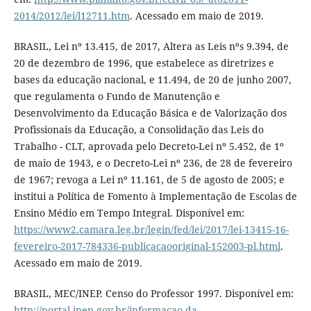
2014/2012/lei/l12711.htm
. Acessado em maio de 2019.
BRASIL, Lei nº 13.415, de 2017, Altera as Leis nºs 9.394, de
20 de dezembro de 1996, que estabelece as diretrizes e
bases da educação nacional, e 11.494, de 20 de junho 2007,
que regulamenta o Fundo de Manutenção e
Desenvolvimento da Educação Básica e de Valorização dos
Profissionais da Educação, a Consolidação das Leis do
Trabalho - CLT, aprovada pelo Decreto-Lei nº 5.452, de 1º
de maio de 1943, e o Decreto-Lei nº 236, de 28 de fevereiro
de 1967; revoga a Lei nº 11.161, de 5 de agosto de 2005; e
institui a Política de Fomento à Implementação de Escolas de
Ensino Médio em Tempo Integral. Disponível em:
https://www2.camara.leg.br/legin/fed/lei/2017/lei-13415-16-
fevereiro-2017-784336-publicacaooriginal-152003-pl.html
.
Acessado em maio de 2019.
BRASIL, MEC/INEP. Censo do Professor 1997. Disponível em:
http://portal.inep.gov.br/informacao-da-