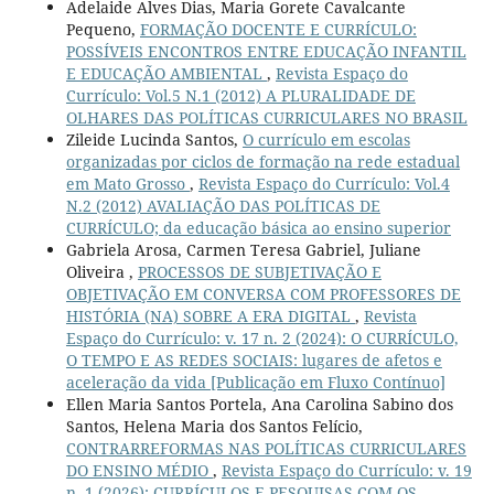
Adelaide Alves Dias, Maria Gorete Cavalcante
Pequeno,
FORMAÇÃO DOCENTE E CURRÍCULO:
POSSÍVEIS ENCONTROS ENTRE EDUCAÇÃO INFANTIL
E EDUCAÇÃO AMBIENTAL
,
Revista Espaço do
Currículo: Vol.5 N.1 (2012) A PLURALIDADE DE
OLHARES DAS POLÍTICAS CURRICULARES NO BRASIL
Zileide Lucinda Santos,
O currículo em escolas
organizadas por ciclos de formação na rede estadual
em Mato Grosso
,
Revista Espaço do Currículo: Vol.4
N.2 (2012) AVALIAÇÃO DAS POLÍTICAS DE
CURRÍCULO; da educação básica ao ensino superior
Gabriela Arosa, Carmen Teresa Gabriel, Juliane
Oliveira ,
PROCESSOS DE SUBJETIVAÇÃO E
OBJETIVAÇÃO EM CONVERSA COM PROFESSORES DE
HISTÓRIA (NA) SOBRE A ERA DIGITAL
,
Revista
Espaço do Currículo: v. 17 n. 2 (2024): O CURRÍCULO,
O TEMPO E AS REDES SOCIAIS: lugares de afetos e
aceleração da vida [Publicação em Fluxo Contínuo]
Ellen Maria Santos Portela, Ana Carolina Sabino dos
Santos, Helena Maria dos Santos Felício,
CONTRARREFORMAS NAS POLÍTICAS CURRICULARES
DO ENSINO MÉDIO
,
Revista Espaço do Currículo: v. 19
n. 1 (2026): CURRÍCULOS E PESQUISAS COM OS