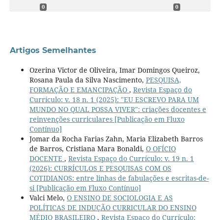
0
0
Artigos Semelhantes
Ozerina Victor de Oliveira, Imar Domingos Queiroz,
Rosana Paula da Silva Nascimento,
PESQUISA,
FORMAÇÃO E EMANCIPAÇÃO
,
Revista Espaço do
Currículo: v. 18 n. 1 (2025): "EU ESCREVO PARA UM
MUNDO NO QUAL POSSA VIVER": criações docentes e
reinvenções curriculares [Publicação em Fluxo
Contínuo]
Jomar da Rocha Farias Zahn, Maria Elizabeth Barros
de Barros, Cristiana Mara Bonaldi,
O OFÍCIO
DOCENTE
,
Revista Espaço do Currículo: v. 19 n. 1
(2026): CURRÍCULOS E PESQUISAS COM OS
COTIDIANOS: entre linhas de fabulações e escritas-de-
si [Publicação em Fluxo Contínuo]
Valci Melo,
O ENSINO DE SOCIOLOGIA E AS
POLÍTICAS DE INDUÇÃO CURRICULAR DO ENSINO
MÉDIO BRASILEIRO
,
Revista Espaço do Currículo: