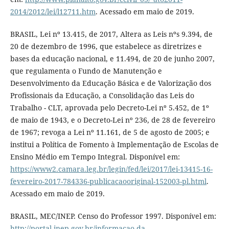
2014/2012/lei/l12711.htm
. Acessado em maio de 2019.
BRASIL, Lei nº 13.415, de 2017, Altera as Leis nºs 9.394, de
20 de dezembro de 1996, que estabelece as diretrizes e
bases da educação nacional, e 11.494, de 20 de junho 2007,
que regulamenta o Fundo de Manutenção e
Desenvolvimento da Educação Básica e de Valorização dos
Profissionais da Educação, a Consolidação das Leis do
Trabalho - CLT, aprovada pelo Decreto-Lei nº 5.452, de 1º
de maio de 1943, e o Decreto-Lei nº 236, de 28 de fevereiro
de 1967; revoga a Lei nº 11.161, de 5 de agosto de 2005; e
institui a Política de Fomento à Implementação de Escolas de
Ensino Médio em Tempo Integral. Disponível em:
https://www2.camara.leg.br/legin/fed/lei/2017/lei-13415-16-
fevereiro-2017-784336-publicacaooriginal-152003-pl.html
.
Acessado em maio de 2019.
BRASIL, MEC/INEP. Censo do Professor 1997. Disponível em:
http://portal.inep.gov.br/informacao-da-