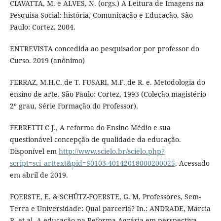
CIAVATTA, M. e ALVES, N. (orgs.) A Leitura de Imagens na
Pesquisa Social: história, Comunicação e Educação. São
Paulo: Cortez, 2004.
ENTREVISTA concedida ao pesquisador por professor do
Curso. 2019 (anônimo)
FERRAZ, M.H.C. de T. FUSARI, M.F. de R. e. Metodologia do
ensino de arte. São Paulo: Cortez, 1993 (Coleção magistério
2º grau, Série Formação do Professor).
FERRETTI C J., A reforma do Ensino Médio e sua
questionável concepção de qualidade da educação.
Disponível em
http://www.scielo.br/scielo.php?
script=sci_arttext&pid=S0103-40142018000200025
. Acessado
em abril de 2019.
FOERSTE, E. & SCHÜTZ-FOERSTE, G. M. Professores, Sem-
Terra e Universidade: Qual parceria? In.: ANDRADE, Márcia
R. et al. A educação na Reforma Agrária em perspectiva.