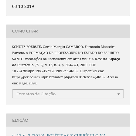
03-10-2019
COMO CITAR
SCHUTZ FOERSTE, Gerda Margit; CAMARGO, Fernanda Monteiro
Barreto. A FORMAÇÃO DE PROFESSORES NO ESTADO DO ESPÍRITO
SANTO: mediações na licenciatura em artes visuais.
Revista Espaço
do Currículo
,
[S. l.]
, v. 12, n. 3, p. 304–321, 2019. DOI:
10.22478/ufpb.1983-1579.2019v12n3.46152. Disponível em:
https://periodicos.ufpb.br/index.php/rec/article/view/46152. Acesso
em: 9 ago. 2026.
Fomatos de Citação
EDIÇÃO
v. 12 n. 3 (2019): POLÍTICAS E CURRÍCULO NA