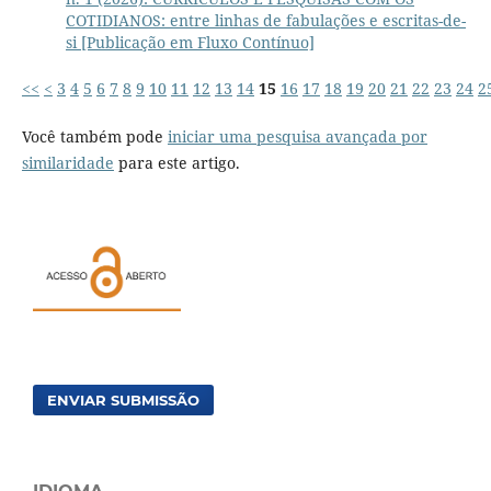
COTIDIANOS: entre linhas de fabulações e escritas-de-
si [Publicação em Fluxo Contínuo]
<<
<
3
4
5
6
7
8
9
10
11
12
13
14
15
16
17
18
19
20
21
22
23
24
2
Você também pode
iniciar uma pesquisa avançada por
similaridade
para este artigo.
ENVIAR SUBMISSÃO