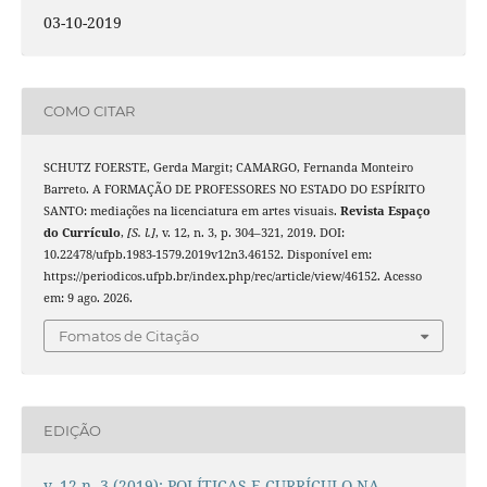
03-10-2019
COMO CITAR
SCHUTZ FOERSTE, Gerda Margit; CAMARGO, Fernanda Monteiro
Barreto. A FORMAÇÃO DE PROFESSORES NO ESTADO DO ESPÍRITO
SANTO: mediações na licenciatura em artes visuais.
Revista Espaço
do Currículo
,
[S. l.]
, v. 12, n. 3, p. 304–321, 2019. DOI:
10.22478/ufpb.1983-1579.2019v12n3.46152. Disponível em:
https://periodicos.ufpb.br/index.php/rec/article/view/46152. Acesso
em: 9 ago. 2026.
Fomatos de Citação
EDIÇÃO
v. 12 n. 3 (2019): POLÍTICAS E CURRÍCULO NA