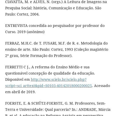
CIAVATTA, M. e ALVES, N. (orgs.) A Leitura de Imagens na
Pesquisa Social: história, Comunicação e Educação. São
Paulo: Cortez, 2004.
ENTREVISTA concedida ao pesquisador por professor do
Curso. 2019 (anônimo)
FERRAZ, M.H.C. de T. FUSARI, M.F. de R. e. Metodologia do
ensino de arte. São Paulo: Cortez, 1993 (Coleção magistério
2º grau, Série Formação do Professor).
FERRETTI C J., A reforma do Ensino Médio e sua
questionável concepção de qualidade da educação.
Disponível em
http://www.scielo.br/scielo.php?
script=sci_arttext&pid=S0103-40142018000200025
. Acessado
em abril de 2019.
FOERSTE, E. & SCHÜTZ-FOERSTE, G. M. Professores, Sem-
Terra e Universidade: Qual parceria? In.: ANDRADE, Márcia
R. et al. A educação na Reforma Agrária em perspectiva.