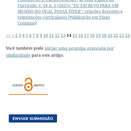
Currículo: v. 18 n. 1 (2025): "EU ESCREVO PARA UM
MUNDO NO QUAL POSSA VIVER": criações docentes e
reinvenções curriculares [Publicação em Fluxo
Contínuo]
<<
<
2
3
4
5
6
7
8
9
10
11
12
13
14
15
16
17
18
19
20
21
22
23
24
Você também pode
iniciar uma pesquisa avançada por
similaridade
para este artigo.
ENVIAR SUBMISSÃO