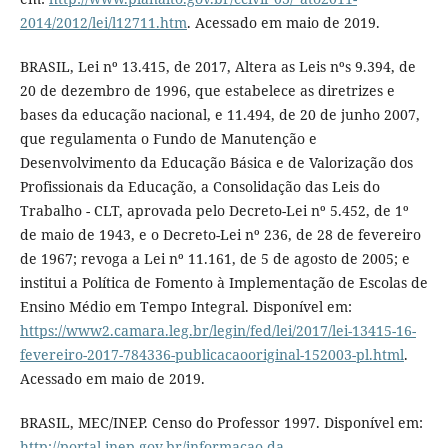
2014/2012/lei/l12711.htm
. Acessado em maio de 2019.
BRASIL, Lei nº 13.415, de 2017, Altera as Leis nºs 9.394, de
20 de dezembro de 1996, que estabelece as diretrizes e
bases da educação nacional, e 11.494, de 20 de junho 2007,
que regulamenta o Fundo de Manutenção e
Desenvolvimento da Educação Básica e de Valorização dos
Profissionais da Educação, a Consolidação das Leis do
Trabalho - CLT, aprovada pelo Decreto-Lei nº 5.452, de 1º
de maio de 1943, e o Decreto-Lei nº 236, de 28 de fevereiro
de 1967; revoga a Lei nº 11.161, de 5 de agosto de 2005; e
institui a Política de Fomento à Implementação de Escolas de
Ensino Médio em Tempo Integral. Disponível em:
https://www2.camara.leg.br/legin/fed/lei/2017/lei-13415-16-
fevereiro-2017-784336-publicacaooriginal-152003-pl.html
.
Acessado em maio de 2019.
BRASIL, MEC/INEP. Censo do Professor 1997. Disponível em:
http://portal.inep.gov.br/informacao-da-