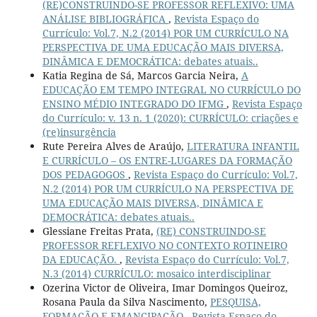
(RE)CONSTRUINDO-SE PROFESSOR REFLEXIVO: UMA
ANÁLISE BIBLIOGRÁFICA
,
Revista Espaço do
Currículo: Vol.7, N.2 (2014) POR UM CURRÍCULO NA
PERSPECTIVA DE UMA EDUCAÇÃO MAIS DIVERSA,
DINÂMICA E DEMOCRÁTICA: debates atuais..
Katia Regina de Sá, Marcos Garcia Neira,
A
EDUCAÇÃO EM TEMPO INTEGRAL NO CURRÍCULO DO
ENSINO MÉDIO INTEGRADO DO IFMG
,
Revista Espaço
do Currículo: v. 13 n. 1 (2020): CURRÍCULO: criações e
(re)insurgência
Rute Pereira Alves de Araújo,
LITERATURA INFANTIL
E CURRÍCULO – OS ENTRE-LUGARES DA FORMAÇÃO
DOS PEDAGOGOS
,
Revista Espaço do Currículo: Vol.7,
N.2 (2014) POR UM CURRÍCULO NA PERSPECTIVA DE
UMA EDUCAÇÃO MAIS DIVERSA, DINÂMICA E
DEMOCRÁTICA: debates atuais..
Glessiane Freitas Prata,
(RE) CONSTRUINDO-SE
PROFESSOR REFLEXIVO NO CONTEXTO ROTINEIRO
DA EDUCAÇÃO.
,
Revista Espaço do Currículo: Vol.7,
N.3 (2014) CURRÍCULO: mosaico interdisciplinar
Ozerina Victor de Oliveira, Imar Domingos Queiroz,
Rosana Paula da Silva Nascimento,
PESQUISA,
FORMAÇÃO E EMANCIPAÇÃO
,
Revista Espaço do