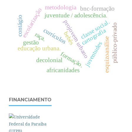
metodologia
bnc-formação
escolarização
juventude / adolescência.
contágio
projovem urbano
.
público-privado
c
l
a
s
s
e
s
o
c
i
a
l
currículos
cartografia
bebês
raça.
esquizoanálise
gestão
juventudes
educação urbana.
formação.
decolonial
africanidades
FINANCIAMENTO