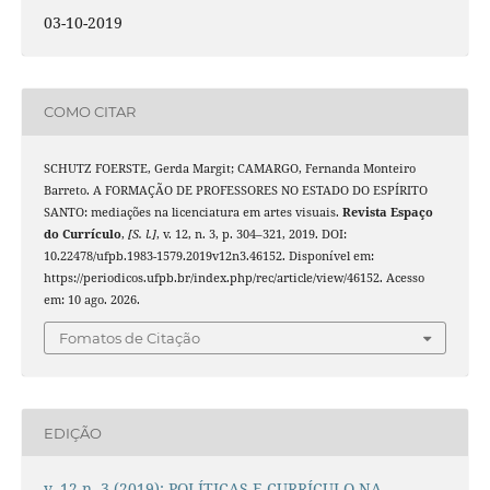
03-10-2019
COMO CITAR
SCHUTZ FOERSTE, Gerda Margit; CAMARGO, Fernanda Monteiro
Barreto. A FORMAÇÃO DE PROFESSORES NO ESTADO DO ESPÍRITO
SANTO: mediações na licenciatura em artes visuais.
Revista Espaço
do Currículo
,
[S. l.]
, v. 12, n. 3, p. 304–321, 2019. DOI:
10.22478/ufpb.1983-1579.2019v12n3.46152. Disponível em:
https://periodicos.ufpb.br/index.php/rec/article/view/46152. Acesso
em: 10 ago. 2026.
Fomatos de Citação
EDIÇÃO
v. 12 n. 3 (2019): POLÍTICAS E CURRÍCULO NA