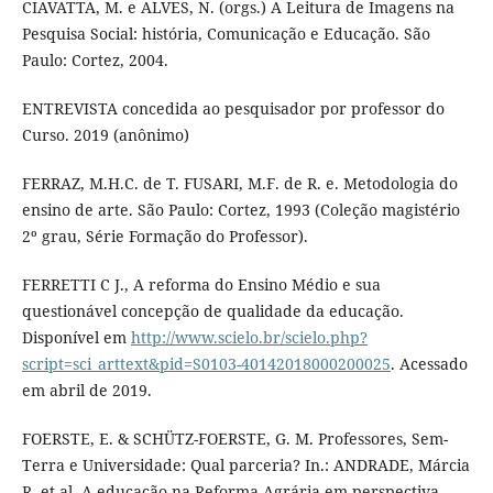
CIAVATTA, M. e ALVES, N. (orgs.) A Leitura de Imagens na
Pesquisa Social: história, Comunicação e Educação. São
Paulo: Cortez, 2004.
ENTREVISTA concedida ao pesquisador por professor do
Curso. 2019 (anônimo)
FERRAZ, M.H.C. de T. FUSARI, M.F. de R. e. Metodologia do
ensino de arte. São Paulo: Cortez, 1993 (Coleção magistério
2º grau, Série Formação do Professor).
FERRETTI C J., A reforma do Ensino Médio e sua
questionável concepção de qualidade da educação.
Disponível em
http://www.scielo.br/scielo.php?
script=sci_arttext&pid=S0103-40142018000200025
. Acessado
em abril de 2019.
FOERSTE, E. & SCHÜTZ-FOERSTE, G. M. Professores, Sem-
Terra e Universidade: Qual parceria? In.: ANDRADE, Márcia
R. et al. A educação na Reforma Agrária em perspectiva.