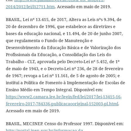
2014/2012/lei/l12711.htm
. Acessado em maio de 2019.
BRASIL, Lei nº 13.415, de 2017, Altera as Leis nºs 9.394, de
20 de dezembro de 1996, que estabelece as diretrizes e
bases da educação nacional, e 11.494, de 20 de junho 2007,
que regulamenta o Fundo de Manutenção e
Desenvolvimento da Educação Básica e de Valorização dos
Profissionais da Educação, a Consolidação das Leis do
Trabalho - CLT, aprovada pelo Decreto-Lei nº 5.452, de 1º
de maio de 1943, e o Decreto-Lei nº 236, de 28 de fevereiro
de 1967; revoga a Lei nº 11.161, de 5 de agosto de 2005; e
institui a Política de Fomento à Implementação de Escolas de
Ensino Médio em Tempo Integral. Disponível em:
https://www2.camara.leg.br/legin/fed/lei/2017/lei-13415-16-
fevereiro-2017-784336-publicacaooriginal-152003-pl.html
.
Acessado em maio de 2019.
BRASIL, MEC/INEP. Censo do Professor 1997. Disponível em:
http://portal.inep.gov.br/informacao-da-