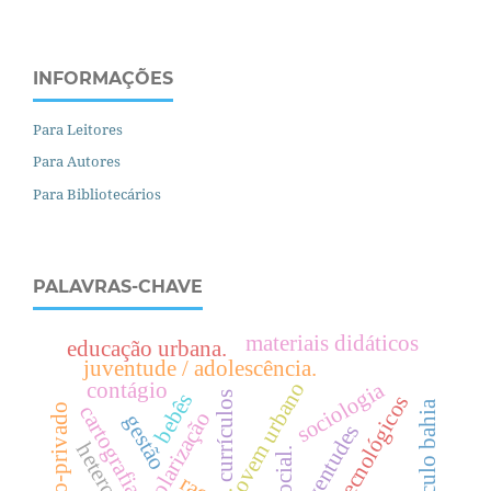
INFORMAÇÕES
Para Leitores
Para Autores
Para Bibliotecários
PALAVRAS-CHAVE
materiais didáticos
educação urbana.
juventude / adolescência.
sociologia
contágio
projovem urbano
bebês
currículos
artefatos tecnológicos
currículo bahia
cartografia
público-privado
escolarização
gestão
juventudes
.