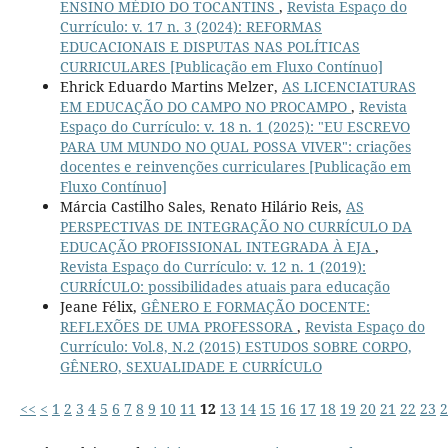
ENSINO MÉDIO DO TOCANTINS
,
Revista Espaço do
Currículo: v. 17 n. 3 (2024): REFORMAS
EDUCACIONAIS E DISPUTAS NAS POLÍTICAS
CURRICULARES [Publicação em Fluxo Contínuo]
Ehrick Eduardo Martins Melzer,
AS LICENCIATURAS
EM EDUCAÇÃO DO CAMPO NO PROCAMPO
,
Revista
Espaço do Currículo: v. 18 n. 1 (2025): "EU ESCREVO
PARA UM MUNDO NO QUAL POSSA VIVER": criações
docentes e reinvenções curriculares [Publicação em
Fluxo Contínuo]
Márcia Castilho Sales, Renato Hilário Reis,
AS
PERSPECTIVAS DE INTEGRAÇÃO NO CURRÍCULO DA
EDUCAÇÃO PROFISSIONAL INTEGRADA À EJA
,
Revista Espaço do Currículo: v. 12 n. 1 (2019):
CURRÍCULO: possibilidades atuais para educação
Jeane Félix,
GÊNERO E FORMAÇÃO DOCENTE:
REFLEXÕES DE UMA PROFESSORA
,
Revista Espaço do
Currículo: Vol.8, N.2 (2015) ESTUDOS SOBRE CORPO,
GÊNERO, SEXUALIDADE E CURRÍCULO
<<
<
1
2
3
4
5
6
7
8
9
10
11
12
13
14
15
16
17
18
19
20
21
22
23
2