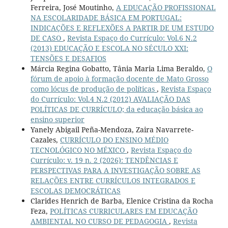
Ferreira, José Moutinho,
A EDUCAÇÃO PROFISSIONAL
NA ESCOLARIDADE BÁSICA EM PORTUGAL:
INDICAÇÕES E REFLEXÕES A PARTIR DE UM ESTUDO
DE CASO
,
Revista Espaço do Currículo: Vol.6 N.2
(2013) EDUCAÇÃO E ESCOLA NO SÉCULO XXI:
TENSÕES E DESAFIOS
Márcia Regina Gobatto, Tânia Maria Lima Beraldo,
O
fórum de apoio à formação docente de Mato Grosso
como lócus de produção de políticas
,
Revista Espaço
do Currículo: Vol.4 N.2 (2012) AVALIAÇÃO DAS
POLÍTICAS DE CURRÍCULO; da educação básica ao
ensino superior
Yanely Abigail Peña-Mendoza, Zaira Navarrete-
Cazales,
CURRÍCULO DO ENSINO MÉDIO
TECNOLÓGICO NO MÉXICO
,
Revista Espaço do
Currículo: v. 19 n. 2 (2026): TENDÊNCIAS E
PERSPECTIVAS PARA A INVESTIGAÇÃO SOBRE AS
RELAÇÕES ENTRE CURRÍCULOS INTEGRADOS E
ESCOLAS DEMOCRÁTICAS
Clarides Henrich de Barba, Elenice Cristina da Rocha
Feza,
POLÍTICAS CURRICULARES EM EDUCAÇÃO
AMBIENTAL NO CURSO DE PEDAGOGIA
,
Revista