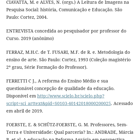
CIAVATTA, M. e ALVES, N. (orgs.) A Leitura de Imagens na
Pesquisa Social: história, Comunicação e Educação. São
Paulo: Cortez, 2004.
ENTREVISTA concedida ao pesquisador por professor do
Curso. 2019 (anônimo)
FERRAZ, M.H.C. de T. FUSARI, M.F. de R. e. Metodologia do
ensino de arte. São Paulo: Cortez, 1993 (Coleção magistério
2º grau, Série Formação do Professor).
FERRETTI C J., A reforma do Ensino Médio e sua
questionável concepção de qualidade da educação.
Disponível em
http://www.scielo.br/scielo.php?
script=sci_arttext&pid=S0103-40142018000200025
. Acessado
em abril de 2019.
FOERSTE, E. & SCHÜTZ-FOERSTE, G. M. Professores, Sem-
Terra e Universidade: Qual parceria? In.: ANDRADE, Márcia
R. et al. A educação na Reforma Agrária em perspectiva.