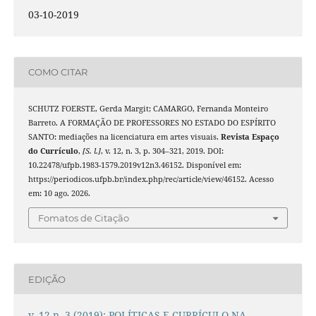
03-10-2019
COMO CITAR
SCHUTZ FOERSTE, Gerda Margit; CAMARGO, Fernanda Monteiro
Barreto. A FORMAÇÃO DE PROFESSORES NO ESTADO DO ESPÍRITO
SANTO: mediações na licenciatura em artes visuais.
Revista Espaço
do Currículo
,
[S. l.]
, v. 12, n. 3, p. 304–321, 2019. DOI:
10.22478/ufpb.1983-1579.2019v12n3.46152. Disponível em:
https://periodicos.ufpb.br/index.php/rec/article/view/46152. Acesso
em: 10 ago. 2026.
Fomatos de Citação
EDIÇÃO
v. 12 n. 3 (2019): POLÍTICAS E CURRÍCULO NA