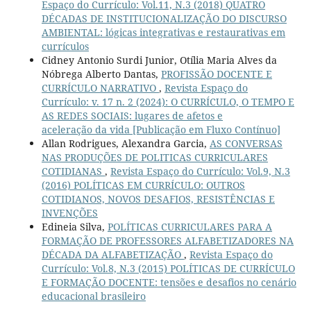
Espaço do Currículo: Vol.11, N.3 (2018) QUATRO
DÉCADAS DE INSTITUCIONALIZAÇÃO DO DISCURSO
AMBIENTAL: lógicas integrativas e restaurativas em
currículos
Cidney Antonio Surdi Junior, Otília Maria Alves da
Nóbrega Alberto Dantas,
PROFISSÃO DOCENTE E
CURRÍCULO NARRATIVO
,
Revista Espaço do
Currículo: v. 17 n. 2 (2024): O CURRÍCULO, O TEMPO E
AS REDES SOCIAIS: lugares de afetos e
aceleração da vida [Publicação em Fluxo Contínuo]
Allan Rodrigues, Alexandra Garcia,
AS CONVERSAS
NAS PRODUÇÕES DE POLITICAS CURRICULARES
COTIDIANAS
,
Revista Espaço do Currículo: Vol.9, N.3
(2016) POLÍTICAS EM CURRÍCULO: OUTROS
COTIDIANOS, NOVOS DESAFIOS, RESISTÊNCIAS E
INVENÇÕES
Edineia Silva,
POLÍTICAS CURRICULARES PARA A
FORMAÇÃO DE PROFESSORES ALFABETIZADORES NA
DÉCADA DA ALFABETIZAÇÃO
,
Revista Espaço do
Currículo: Vol.8, N.3 (2015) POLÍTICAS DE CURRÍCULO
E FORMAÇÃO DOCENTE: tensões e desafios no cenário
educacional brasileiro