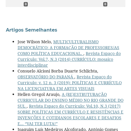
0
0
Artigos Semelhantes
Jose Wilson Melo,
MULTICULTURALISMO
DEMOCRÁTICO: A FORMAÇÃO DE PROFESSORES/AS
COMO POLÍTICA EDUCACIONAL.
,
Revista Espaço do
Currículo: Vol.7, N.3 (2014) CURRÍCULO: mosaico
interdisciplinar
Consuelo Alcioni Borba Duarte Schlichta,
OBSERVATÓRIO DO PARANÁ
,
Revista Espaço do
Currículo: v. 12 n. 3 (2019): POLÍTICAS E CURRÍCULO
NA LICENCIATURA EM ARTES VISUAIS
Hellen Gregol Araujo,
A (RE)ESTRUTURAÇÃO
CURRICULAR DO ENSINO MÉDIO NO RIO GRANDE DO
SUL
,
Revista Espaço do Currículo: Vol.10, N.3 (2017)
SOBRE POLÍTICAS EM CURRÍCULO E RESISTÊNCIAS E
INVENÇÕES E COTIDIANOS ESCOLARES E DESAFIOS
E... “VAI TER LUTA!”
Joaquim Luís Medeiros Alcoforado, António Gomes