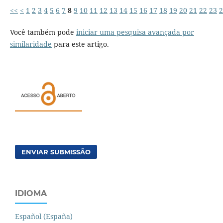
<<
<
1
2
3
4
5
6
7
8
9
10
11
12
13
14
15
16
17
18
19
20
21
22
23
2
Você também pode
iniciar uma pesquisa avançada por
similaridade
para este artigo.
ENVIAR SUBMISSÃO
IDIOMA
Español (España)