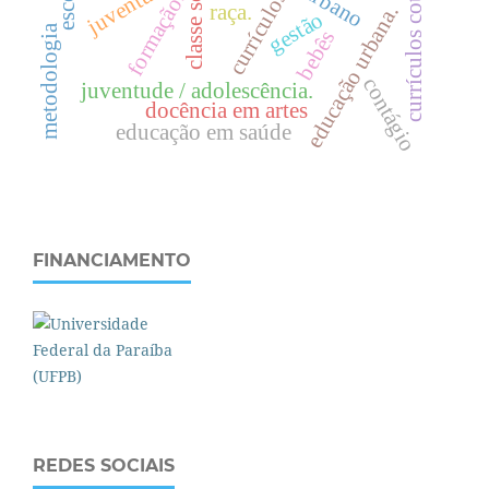
currículos cotidianos
juventudes
currículos
formação.
raça.
.
gestão
c
l
a
s
s
e
s
o
c
i
a
l
metodologia
bebês
e
d
u
c
a
ç
ã
o
u
r
b
a
n
a
contágio
juventude / adolescência.
docência em artes
educação em saúde
FINANCIAMENTO
REDES SOCIAIS