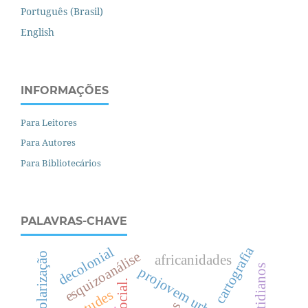
Português (Brasil)
English
INFORMAÇÕES
Para Leitores
Para Autores
Para Bibliotecários
PALAVRAS-CHAVE
cartografia
decolonial
esquizoanálise
escolarização
africanidades
projovem urbano
.