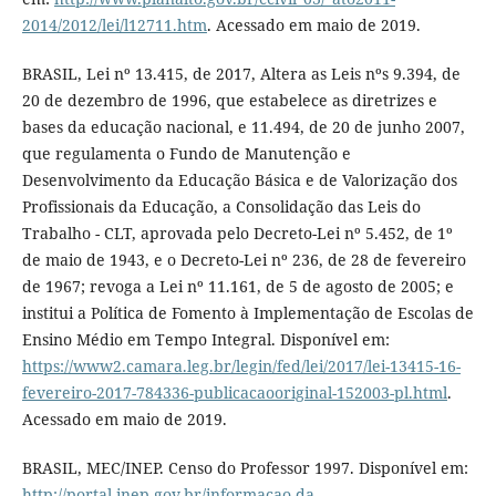
2014/2012/lei/l12711.htm
. Acessado em maio de 2019.
BRASIL, Lei nº 13.415, de 2017, Altera as Leis nºs 9.394, de
20 de dezembro de 1996, que estabelece as diretrizes e
bases da educação nacional, e 11.494, de 20 de junho 2007,
que regulamenta o Fundo de Manutenção e
Desenvolvimento da Educação Básica e de Valorização dos
Profissionais da Educação, a Consolidação das Leis do
Trabalho - CLT, aprovada pelo Decreto-Lei nº 5.452, de 1º
de maio de 1943, e o Decreto-Lei nº 236, de 28 de fevereiro
de 1967; revoga a Lei nº 11.161, de 5 de agosto de 2005; e
institui a Política de Fomento à Implementação de Escolas de
Ensino Médio em Tempo Integral. Disponível em:
https://www2.camara.leg.br/legin/fed/lei/2017/lei-13415-16-
fevereiro-2017-784336-publicacaooriginal-152003-pl.html
.
Acessado em maio de 2019.
BRASIL, MEC/INEP. Censo do Professor 1997. Disponível em:
http://portal.inep.gov.br/informacao-da-