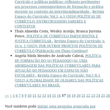
Currículo e politicas publicas: reflexoes pertinentes
aos processos contemporâneos de formação e prática
docente no contexto da interdisciplinaridade
,
Revista
Espaço do Currículo: Vol.3, n.1 (2010) POLÍTICAS DE
CURRÍCULO: ENTRECRUZANDO SABERES E
CONTEXTOS
Thais Almeida Costa, Wesley Araújo, Branca Jurema
Ponce,
POLÍTICA DE CURRÍCULO PARTICIPATIVA E
JUSTIÇA CURRICULAR
,
Revista Espaço do Currículo: v.
16 n. 1 (2023): POR OUTROS PROJETOS POLÍTICOS DE
CURRÍCULO [Publicação em Fluxo Contínuo]
Angela Ninfa Mendes de Andrade Cabral,
POLÍTICA
DE FORMAÇÃO DO (A) PEDAGOGO (A): UMA
ABORDAGEM DAS POLÍTICAS CURRICULARES PARA
ATUAÇÃO DO PEDAGOGO EM ESPAÇOS NÃO
ESCOLARES
,
Revista Espaço do Currículo: Vol.5 N.1
(2012) A PLURALIDADE DE OLHARES DAS POLÍTICAS
CURRICULARES NO BRASIL
<<
<
5
6
7
8
9
10
11
12
13
14
15
16
17
18
19
20
21
22
23
24
25
26
Você também pode
iniciar uma pesquisa avançada por