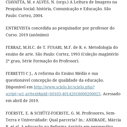
CIAVATTA, M. e ALVES, N. (orgs.) A Leitura de Imagens na
Pesquisa Social: história, Comunicação e Educação. São
Paulo: Cortez, 2004.
ENTREVISTA concedida ao pesquisador por professor do
Curso. 2019 (anônimo)
FERRAZ, M.H.C. de T. FUSARI, M.F. de R. e. Metodologia do
ensino de arte. São Paulo: Cortez, 1993 (Coleção magistério
2º grau, Série Formação do Professor).
FERRETTI C J., A reforma do Ensino Médio e sua
questionável concepção de qualidade da educação.
Disponível em
http://www.scielo.br/scielo.php?
script=sci_arttext&pid=S0103-40142018000200025
. Acessado
em abril de 2019.
FOERSTE, E. & SCHÜTZ-FOERSTE, G. M. Professores, Sem-
Terra e Universidade: Qual parceria? In.: ANDRADE, Márcia
R. et al. A educação na Reforma Agrária em perspectiva.