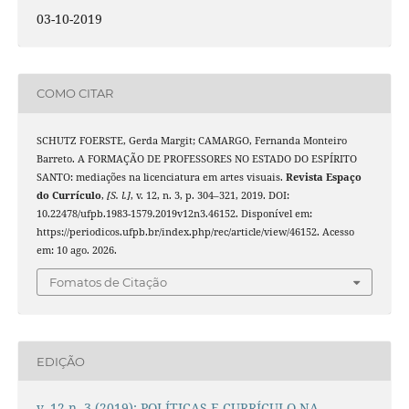
03-10-2019
COMO CITAR
SCHUTZ FOERSTE, Gerda Margit; CAMARGO, Fernanda Monteiro
Barreto. A FORMAÇÃO DE PROFESSORES NO ESTADO DO ESPÍRITO
SANTO: mediações na licenciatura em artes visuais.
Revista Espaço
do Currículo
,
[S. l.]
, v. 12, n. 3, p. 304–321, 2019. DOI:
10.22478/ufpb.1983-1579.2019v12n3.46152. Disponível em:
https://periodicos.ufpb.br/index.php/rec/article/view/46152. Acesso
em: 10 ago. 2026.
Fomatos de Citação
EDIÇÃO
v. 12 n. 3 (2019): POLÍTICAS E CURRÍCULO NA