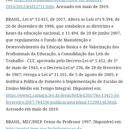
2014/2012/lei/l12711.htm
. Acessado em maio de 2019.
BRASIL, Lei nº 13.415, de 2017, Altera as Leis nºs 9.394, de
20 de dezembro de 1996, que estabelece as diretrizes e
bases da educação nacional, e 11.494, de 20 de junho 2007,
que regulamenta o Fundo de Manutenção e
Desenvolvimento da Educação Básica e de Valorização dos
Profissionais da Educação, a Consolidação das Leis do
Trabalho - CLT, aprovada pelo Decreto-Lei nº 5.452, de 1º
de maio de 1943, e o Decreto-Lei nº 236, de 28 de fevereiro
de 1967; revoga a Lei nº 11.161, de 5 de agosto de 2005; e
institui a Política de Fomento à Implementação de Escolas de
Ensino Médio em Tempo Integral. Disponível em:
https://www2.camara.leg.br/legin/fed/lei/2017/lei-13415-16-
fevereiro-2017-784336-publicacaooriginal-152003-pl.html
.
Acessado em maio de 2019.
BRASIL, MEC/INEP. Censo do Professor 1997. Disponível em:
http://portal.inep.gov.br/informacao-da-