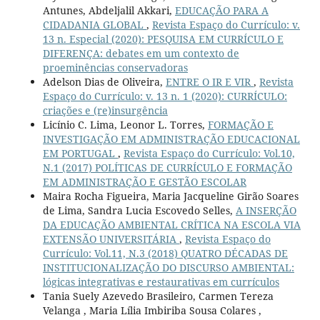
Antunes, Abdeljalil Akkari,
EDUCAÇÃO PARA A
CIDADANIA GLOBAL
,
Revista Espaço do Currículo: v.
13 n. Especial (2020): PESQUISA EM CURRÍCULO E
DIFERENÇA: debates em um contexto de
proeminências conservadoras
Adelson Dias de Oliveira,
ENTRE O IR E VIR
,
Revista
Espaço do Currículo: v. 13 n. 1 (2020): CURRÍCULO:
criações e (re)insurgência
Licínio C. Lima, Leonor L. Torres,
FORMAÇÃO E
INVESTIGAÇÃO EM ADMINISTRAÇÃO EDUCACIONAL
EM PORTUGAL
,
Revista Espaço do Currículo: Vol.10,
N.1 (2017) POLÍTICAS DE CURRÍCULO E FORMAÇÃO
EM ADMINISTRAÇÃO E GESTÃO ESCOLAR
Maira Rocha Figueira, Maria Jacqueline Girão Soares
de Lima, Sandra Lucia Escovedo Selles,
A INSERÇÃO
DA EDUCAÇÃO AMBIENTAL CRÍTICA NA ESCOLA VIA
EXTENSÃO UNIVERSITÁRIA
,
Revista Espaço do
Currículo: Vol.11, N.3 (2018) QUATRO DÉCADAS DE
INSTITUCIONALIZAÇÃO DO DISCURSO AMBIENTAL:
lógicas integrativas e restaurativas em currículos
Tania Suely Azevedo Brasileiro, Carmen Tereza
Velanga , Maria Lília Imbiriba Sousa Colares ,