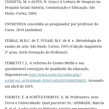
CIAVATTA, M. e ALVES, N. (orgs.) A Leitura de Imagens na
Pesquisa Social: história, Comunicação e Educação. São
Paulo: Cortez, 2004.
ENTREVISTA concedida ao pesquisador por professor do
Curso. 2019 (anônimo)
FERRAZ, M.H.C. de T. FUSARI, M.F. de R. e. Metodologia do
ensino de arte. São Paulo: Cortez, 1993 (Coleção magistério
2º grau, Série Formação do Professor).
FERRETTI C J., A reforma do Ensino Médio e sua
questionável concepção de qualidade da educação.
Disponível em
http://www.scielo.br/scielo.php?
script=sci_arttext&pid=S0103-40142018000200025
. Acessado
em abril de 2019.
FOERSTE, E. & SCHÜTZ-FOERSTE, G. M. Professores, Sem-
Terra e Universidade: Qual parceria? In.: ANDRADE, Márcia
R. et al. A educação na Reforma Agrária em perspectiva.