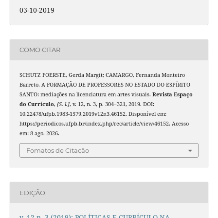
03-10-2019
COMO CITAR
SCHUTZ FOERSTE, Gerda Margit; CAMARGO, Fernanda Monteiro
Barreto. A FORMAÇÃO DE PROFESSORES NO ESTADO DO ESPÍRITO
SANTO: mediações na licenciatura em artes visuais.
Revista Espaço
do Currículo
,
[S. l.]
, v. 12, n. 3, p. 304–321, 2019. DOI:
10.22478/ufpb.1983-1579.2019v12n3.46152. Disponível em:
https://periodicos.ufpb.br/index.php/rec/article/view/46152. Acesso
em: 8 ago. 2026.
Fomatos de Citação
EDIÇÃO
v. 12 n. 3 (2019): POLÍTICAS E CURRÍCULO NA