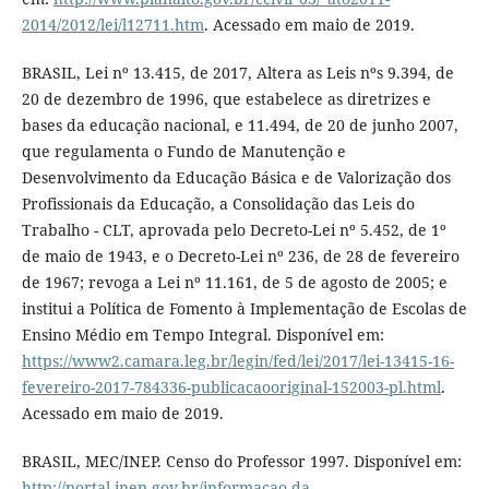
2014/2012/lei/l12711.htm
. Acessado em maio de 2019.
BRASIL, Lei nº 13.415, de 2017, Altera as Leis nºs 9.394, de
20 de dezembro de 1996, que estabelece as diretrizes e
bases da educação nacional, e 11.494, de 20 de junho 2007,
que regulamenta o Fundo de Manutenção e
Desenvolvimento da Educação Básica e de Valorização dos
Profissionais da Educação, a Consolidação das Leis do
Trabalho - CLT, aprovada pelo Decreto-Lei nº 5.452, de 1º
de maio de 1943, e o Decreto-Lei nº 236, de 28 de fevereiro
de 1967; revoga a Lei nº 11.161, de 5 de agosto de 2005; e
institui a Política de Fomento à Implementação de Escolas de
Ensino Médio em Tempo Integral. Disponível em:
https://www2.camara.leg.br/legin/fed/lei/2017/lei-13415-16-
fevereiro-2017-784336-publicacaooriginal-152003-pl.html
.
Acessado em maio de 2019.
BRASIL, MEC/INEP. Censo do Professor 1997. Disponível em:
http://portal.inep.gov.br/informacao-da-