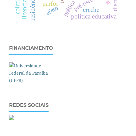
licenciaturas
pré-escola
parfor
afeto
creche
política educativa
FINANCIAMENTO
REDES SOCIAIS