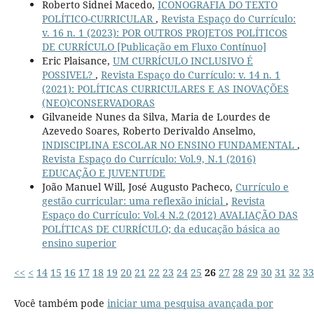
Roberto Sidnei Macedo,
ICONOGRAFIA DO TEXTO
POLÍTICO-CURRICULAR
,
Revista Espaço do Currículo:
v. 16 n. 1 (2023): POR OUTROS PROJETOS POLÍTICOS
DE CURRÍCULO [Publicação em Fluxo Contínuo]
Eric Plaisance,
UM CURRÍCULO INCLUSIVO É
POSSIVEL?
,
Revista Espaço do Currículo: v. 14 n. 1
(2021): POLÍTICAS CURRICULARES E AS INOVAÇÕES
(NEO)CONSERVADORAS
Gilvaneide Nunes da Silva, Maria de Lourdes de
Azevedo Soares, Roberto Derivaldo Anselmo,
INDISCIPLINA ESCOLAR NO ENSINO FUNDAMENTAL
,
Revista Espaço do Currículo: Vol.9, N.1 (2016)
EDUCAÇÃO E JUVENTUDE
João Manuel Will, José Augusto Pacheco,
Currículo e
gestão curricular: uma reflexão inicial
,
Revista
Espaço do Currículo: Vol.4 N.2 (2012) AVALIAÇÃO DAS
POLÍTICAS DE CURRÍCULO; da educação básica ao
ensino superior
<<
<
14
15
16
17
18
19
20
21
22
23
24
25
26
27
28
29
30
31
32
33
Você também pode
iniciar uma pesquisa avançada por