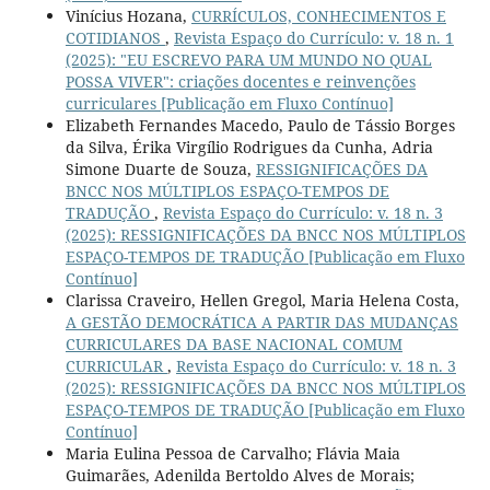
Vinícius Hozana,
CURRÍCULOS, CONHECIMENTOS E
COTIDIANOS
,
Revista Espaço do Currículo: v. 18 n. 1
(2025): "EU ESCREVO PARA UM MUNDO NO QUAL
POSSA VIVER": criações docentes e reinvenções
curriculares [Publicação em Fluxo Contínuo]
Elizabeth Fernandes Macedo, Paulo de Tássio Borges
da Silva, Érika Virgílio Rodrigues da Cunha, Adria
Simone Duarte de Souza,
RESSIGNIFICAÇÕES DA
BNCC NOS MÚLTIPLOS ESPAÇO-TEMPOS DE
TRADUÇÃO
,
Revista Espaço do Currículo: v. 18 n. 3
(2025): RESSIGNIFICAÇÕES DA BNCC NOS MÚLTIPLOS
ESPAÇO-TEMPOS DE TRADUÇÃO [Publicação em Fluxo
Contínuo]
Clarissa Craveiro, Hellen Gregol, Maria Helena Costa,
A GESTÃO DEMOCRÁTICA A PARTIR DAS MUDANÇAS
CURRICULARES DA BASE NACIONAL COMUM
CURRICULAR
,
Revista Espaço do Currículo: v. 18 n. 3
(2025): RESSIGNIFICAÇÕES DA BNCC NOS MÚLTIPLOS
ESPAÇO-TEMPOS DE TRADUÇÃO [Publicação em Fluxo
Contínuo]
Maria Eulina Pessoa de Carvalho; Flávia Maia
Guimarães, Adenilda Bertoldo Alves de Morais;