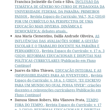
Francisca Jocineide da Costa e Silva,
INCLUSÃO DA
TEMÁTICA DE GÊNERO NO CURSO DE PEDAGOGIA DA
UNIVERSIDADE FEDERAL DA PARAÍBA: PRIMEIROS
PASSOS
,
Revista Espaço do Currículo: Vol.7, N.2 (2014)
POR UM CURRÍCULO NA PERSPECTIVA DE UMA
EDUCAÇÃO MAIS DIVERSA, DINÂMICA E
DEMOCRÁTICA: debates atuais..
Ana Maria Clementino, Dalila Andrade Oliveira,
AS
INFLUÊNCIAS DAS AVALIAÇÕES SOBRE A GESTÃO
ESCOLAR E O TRABALHO DOCENTE NA PARAÍBA E
PERNAMBUCO
,
Revista Espaço do Currículo: v. 17 n. 3
(2024): REFORMAS EDUCACIONAIS E DISPUTAS NAS
POLÍTICAS CURRICULARES [Publicação em Fluxo
Contínuo]
Juares da Silva Thiesen,
EDUCAÇÃO INTEGRAL E AS
(IM)POSSIBILIDADES PARA AS JUVENTUDES
,
Revista
Espaço do Currículo: v. 18 n. 1 (2025): "EU ESCREVO
PARA UM MUNDO NO QUAL POSSA VIVER": criações
docentes e reinvenções curriculares [Publicação em
Fluxo Contínuo]
Danusa Simon Robers, Rita Vilanova Prata,
TEMPO
FORA DO TEMPO
,
Revista Espaço do Currículo: v. 17
n. 3 (2024): REFORMAS EDUCACIONAIS E DISPUTAS