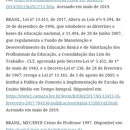
2014/2012/lei/l12711.htm
. Acessado em maio de 2019.
BRASIL, Lei nº 13.415, de 2017, Altera as Leis nºs 9.394, de
20 de dezembro de 1996, que estabelece as diretrizes e
bases da educação nacional, e 11.494, de 20 de junho 2007,
que regulamenta o Fundo de Manutenção e
Desenvolvimento da Educação Básica e de Valorização dos
Profissionais da Educação, a Consolidação das Leis do
Trabalho - CLT, aprovada pelo Decreto-Lei nº 5.452, de 1º
de maio de 1943, e o Decreto-Lei nº 236, de 28 de fevereiro
de 1967; revoga a Lei nº 11.161, de 5 de agosto de 2005; e
institui a Política de Fomento à Implementação de Escolas de
Ensino Médio em Tempo Integral. Disponível em:
https://www2.camara.leg.br/legin/fed/lei/2017/lei-13415-16-
fevereiro-2017-784336-publicacaooriginal-152003-pl.html
.
Acessado em maio de 2019.
BRASIL, MEC/INEP. Censo do Professor 1997. Disponível em:
http://portal.inep.gov.br/informacao-da-