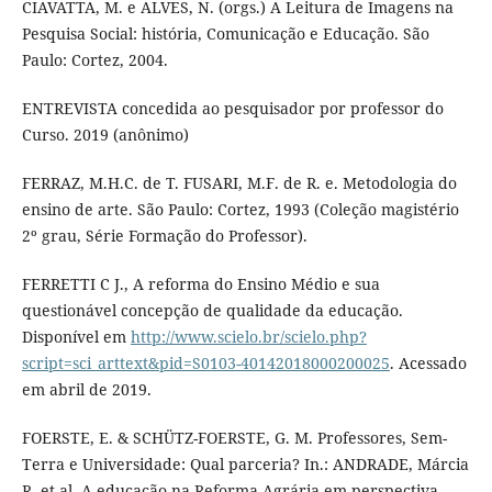
CIAVATTA, M. e ALVES, N. (orgs.) A Leitura de Imagens na
Pesquisa Social: história, Comunicação e Educação. São
Paulo: Cortez, 2004.
ENTREVISTA concedida ao pesquisador por professor do
Curso. 2019 (anônimo)
FERRAZ, M.H.C. de T. FUSARI, M.F. de R. e. Metodologia do
ensino de arte. São Paulo: Cortez, 1993 (Coleção magistério
2º grau, Série Formação do Professor).
FERRETTI C J., A reforma do Ensino Médio e sua
questionável concepção de qualidade da educação.
Disponível em
http://www.scielo.br/scielo.php?
script=sci_arttext&pid=S0103-40142018000200025
. Acessado
em abril de 2019.
FOERSTE, E. & SCHÜTZ-FOERSTE, G. M. Professores, Sem-
Terra e Universidade: Qual parceria? In.: ANDRADE, Márcia
R. et al. A educação na Reforma Agrária em perspectiva.