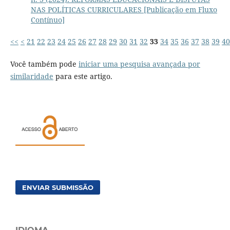
NAS POLÍTICAS CURRICULARES [Publicação em Fluxo
Contínuo]
<<
<
21
22
23
24
25
26
27
28
29
30
31
32
33
34
35
36
37
38
39
40
Você também pode
iniciar uma pesquisa avançada por
similaridade
para este artigo.
ENVIAR SUBMISSÃO