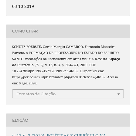
03-10-2019
COMO CITAR
SCHUTZ FOERSTE, Gerda Margit; CAMARGO, Fernanda Monteiro
Barreto. A FORMAÇÃO DE PROFESSORES NO ESTADO DO ESPÍRITO
SANTO: mediações na licenciatura em artes visuais.
Revista Espaço
do Currículo
,
[S. l.]
, v. 12, n. 3, p. 304–321, 2019. DOI:
10.22478/ufpb.1983-1579.2019v12n3.46152. Disponível em:
https://periodicos.ufpb.br/index.php/rec/article/view/46152. Acesso
em: 6 ago. 2026.
Fomatos de Citação
EDIÇÃO
v. 12 n. 3 (2019): POLÍTICAS E CURRÍCULO NA