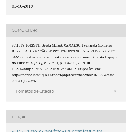
03-10-2019
COMO CITAR
SCHUTZ FOERSTE, Gerda Margit; CAMARGO, Fernanda Monteiro
Barreto. A FORMAÇÃO DE PROFESSORES NO ESTADO DO ESPÍRITO
SANTO: mediações na licenciatura em artes visuais.
Revista Espaço
do Currículo
,
[S. l.]
, v. 12, n. 3, p. 304–321, 2019. DOI:
10.22478/ufpb.1983-1579.2019v12n3.46152. Disponível em:
https://periodicos.ufpb.br/index.php/rec/article/view/46152. Acesso
em: 8 ago. 2026.
Fomatos de Citação
EDIÇÃO
v. 12 n. 3 (2019): POLÍTICAS E CURRÍCULO NA