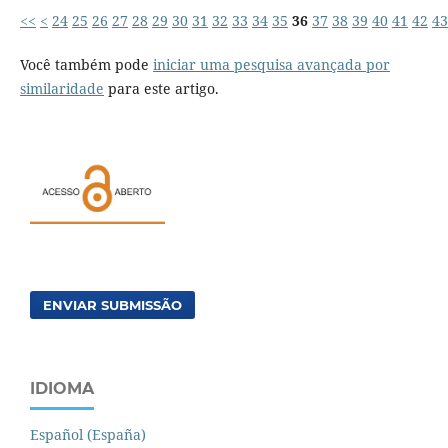
<<
<
24
25
26
27
28
29
30
31
32
33
34
35
36
37
38
39
40
41
42
43
Você também pode
iniciar uma pesquisa avançada por
similaridade
para este artigo.
ENVIAR SUBMISSÃO
IDIOMA
Español (España)