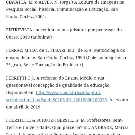
CIAVATTA, M. e ALVES, N. (orgs.) A Leitura de Imagens na
Pesquisa Social: história, Comunicação e Educação. São
Paulo: Cortez, 2004.
ENTREVISTA concedida ao pesquisador por professor do
Curso. 2019 (anônimo)
FERRAZ, M.H.C. de T. FUSARI, M.F. de R. e. Metodologia do
ensino de arte. São Paulo: Cortez, 1993 (Coleção magistério
2º grau, Série Formação do Professor).
FERRETTI C J., A reforma do Ensino Médio e sua
questionável concepção de qualidade da educação.
Disponível em
http://www.scielo.br/scielo.php?
script=sci_arttext&pid=S0103-40142018000200025
. Acessado
em abril de 2019.
FOERSTE, E. & SCHÜTZ-FOERSTE, G. M. Professores, Sem-
Terra e Universidade: Qual parceria? In.: ANDRADE, Márcia
R. et al. A educação na Reforma Agrária em perspectiva.