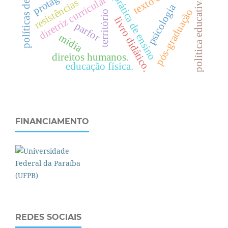
políticas de avaliação
prática de ensino
diretriz curricular
política educativa
resistências
psicologia
pós-graduação
território
livro didático.
parfor
mídia
direitos humanos.
educação física.
FINANCIAMENTO
REDES SOCIAIS