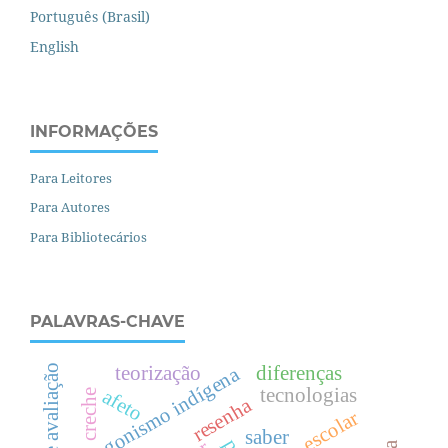
Português (Brasil)
English
INFORMAÇÕES
Para Leitores
Para Autores
Para Bibliotecários
PALAVRAS-CHAVE
teorização
diferenças
protagonismo indígena
tecnologias
afeto
creche
resenha
texto escolar
saber