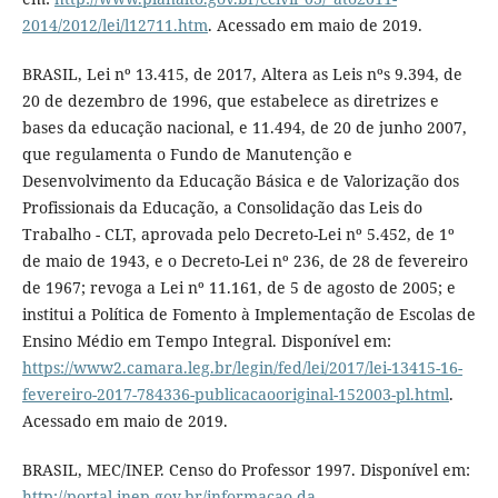
2014/2012/lei/l12711.htm
. Acessado em maio de 2019.
BRASIL, Lei nº 13.415, de 2017, Altera as Leis nºs 9.394, de
20 de dezembro de 1996, que estabelece as diretrizes e
bases da educação nacional, e 11.494, de 20 de junho 2007,
que regulamenta o Fundo de Manutenção e
Desenvolvimento da Educação Básica e de Valorização dos
Profissionais da Educação, a Consolidação das Leis do
Trabalho - CLT, aprovada pelo Decreto-Lei nº 5.452, de 1º
de maio de 1943, e o Decreto-Lei nº 236, de 28 de fevereiro
de 1967; revoga a Lei nº 11.161, de 5 de agosto de 2005; e
institui a Política de Fomento à Implementação de Escolas de
Ensino Médio em Tempo Integral. Disponível em:
https://www2.camara.leg.br/legin/fed/lei/2017/lei-13415-16-
fevereiro-2017-784336-publicacaooriginal-152003-pl.html
.
Acessado em maio de 2019.
BRASIL, MEC/INEP. Censo do Professor 1997. Disponível em:
http://portal.inep.gov.br/informacao-da-