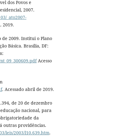
vel dos Povos e
esidencial, 2007.
_03/_ato2007-
. 2019.
de 2009. Institui o Plano
o Básica. Brasília, DF:
m:
rmt_09_300609.pdf
Acesso
em
df
. Acessado abril de 2019.
 9.394, de 20 de dezembro
a educação nacional, para
 obrigatoriedade da
dá outras providências.
03/leis/2003/l10.639.htm
.