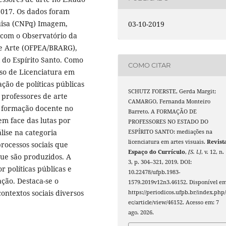
2017. Os dados foram
uisa (CNPq) Imagem,
03-10-2019
o com o Observatório da
de Arte (OFPEA/BRARG),
 do Espírito Santo. Como
COMO CITAR
rso de Licenciatura em
ão de políticas públicas
SCHUTZ FOERSTE, Gerda Margit;
professores de arte
CAMARGO, Fernanda Monteiro
a formação docente no
Barreto. A FORMAÇÃO DE
 em face das lutas por
PROFESSORES NO ESTADO DO
ise na categoria
ESPÍRITO SANTO: mediações na
licenciatura em artes visuais.
Revist
rocessos sociais que
Espaço do Currículo
,
[S. l.]
, v. 12, n.
ue são produzidos. A
3, p. 304–321, 2019. DOI:
 políticas públicas e
10.22478/ufpb.1983-
ção. Destaca-se o
1579.2019v12n3.46152. Disponível em
ontextos sociais diversos
https://periodicos.ufpb.br/index.php/
ec/article/view/46152. Acesso em: 7
ago. 2026.