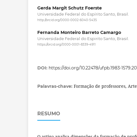
Gerda Margit Schutz Foerste
Universidade Federal do Espírito Santo, Brasil.
http://orcid.org/0000-0002-6040-5435
Fernanda Monteiro Barreto Camargo
Universidade Federal do Espirito Santo, Brasil.
https://orcid.org/0000-0001-8339-4911
DOI:
https://doi.org/10.22478/ufpb.1983-1579.2
Formação de professores, Arte
Palavras-chave:
RESUMO
O artigo analisa dimensões da formação de prof