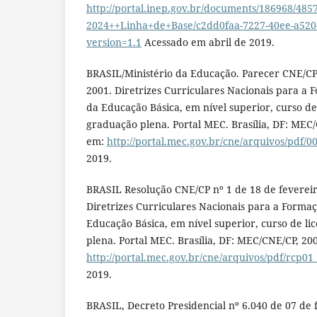
http://portal.inep.gov.br/documents/186968
2024++Linha+de+Base/c2dd0faa-7227-40ee-a520
version=1.1
Acessado em abril de 2019.
BRASIL/Ministério da Educação. Parecer CNE/CP 
2001. Diretrizes Curriculares Nacionais para a 
da Educação Básica, em nível superior, curso de
graduação plena. Portal MEC. Brasília, DF: MEC/
em:
http://portal.mec.gov.br/cne/arquivos/pdf/0
2019.
BRASIL Resolução CNE/CP nº 1 de 18 de fevereiro
Diretrizes Curriculares Nacionais para a Forma
Educação Básica, em nível superior, curso de li
plena. Portal MEC. Brasília, DF: MEC/CNE/CP, 20
http://portal.mec.gov.br/cne/arquivos/pdf/rcp01
2019.
BRASIL, Decreto Presidencial nº 6.040 de 07 de f