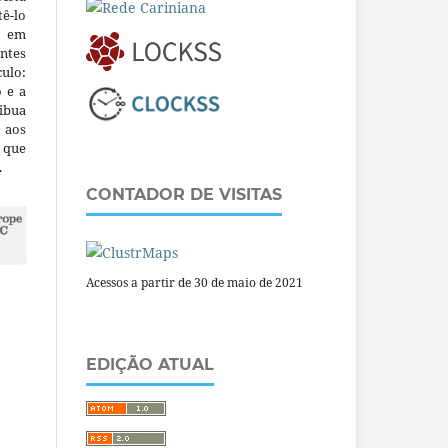
ê-lo
m em
ntes
culo:
o e a
ibua
 aos
a que
.
CONTADOR DE VISITAS
Acessos a partir de 30 de maio de 2021
EDIÇÃO ATUAL