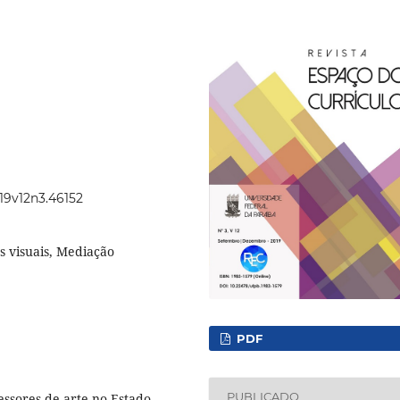
019v12n3.46152
s visuais, Mediação
PDF
PUBLICADO
essores de arte no Estado