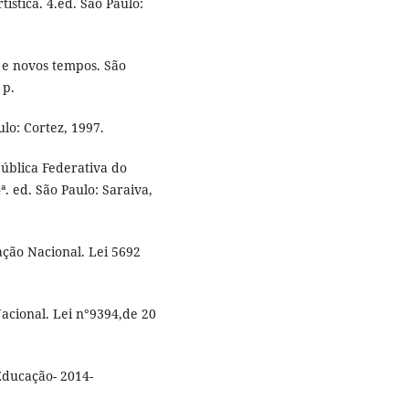
ística. 4.ed. São Paulo:
a e novos tempos. São
 p.
ulo: Cortez, 1997.
pública Federativa do
. ed. São Paulo: Saraiva,
ação Nacional. Lei 5692
acional. Lei n°9394,de 20
Educação- 2014-