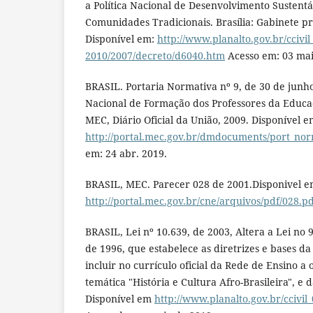
a Política Nacional de Desenvolvimento Sustentá
Comunidades Tradicionais. Brasília: Gabinete pr
Disponível em:
http://www.planalto.gov.br/ccivil
2010/2007/decreto/d6040.htm
Acesso em: 03 mai
BRASIL. Portaria Normativa nº 9, de 30 de junho 
Nacional de Formação dos Professores da Educaçã
MEC, Diário Oficial da União, 2009. Disponível e
http://portal.mec.gov.br/dmdocuments/port_no
em: 24 abr. 2019.
BRASIL, MEC. Parecer 028 de 2001.Disponivel 
http://portal.mec.gov.br/cne/arquivos/pdf/028.p
BRASIL, Lei nº 10.639, de 2003, Altera a Lei no
de 1996, que estabelece as diretrizes e bases d
incluir no currículo oficial da Rede de Ensino a
temática "História e Cultura Afro-Brasileira", e 
Disponível em
http://www.planalto.gov.br/ccivil_