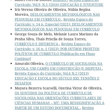
Currículo: Vol.9, N.1 (2016) EDUCAÇÃO E JUVENTUDE
Iris Verena Oliveira de Oliveira, Núbia Regina
Moreira,
DESLOCAMENTOS METODOLÓGICOS NAS
PESQUISAS EM CURRÍCULO
,
Revista Espaço do
Currículo: v. 14 n. Especial (2021): DESLOCAMENTOS
METODOLÓGICOS NAS PESQUISAS EM CURRÍCULO
George Souza de Melo, Melanie Laura Mariano da
Penha Silva, Thais Priscila de Souza Torres,
CURRÍCULO E DIFERENÇA
,
Revista Espaço do
Currículo: v. 16 n. 1 (2023): POR OUTROS PROJETOS
POLÍTICOS DE CURRÍCULO [Publicação em Fluxo
Contínuo]
Amurabi Oliveira,
O CURRÍCULO DE SOCIOLOGIA NA
ESCOLA: UM CAMPO EM CONSTRUÇÃO (E DISPUTA)
,
Revista Espaço do Currículo: Vol.6 N.2 (2013)
EDUCAÇÃO E ESCOLA NO SÉCULO XXI: TENSÕES E
DESAFIOS
Mayara Bezerra Scarselli, Ozerina Victor de Oliveira,
OS SENTIDOS DA POLÍTICA DE CURRÍCULO DE
SOCIOLOGIA NAS ORIENTAÇÕES CURRICULARES DE
CIÊNCIAS HUMANAS – MT: UMA RESSIGNIFICAÇÃO A
PARTIR DE UM ESTUDO DOCUMENTAL
,
Revista