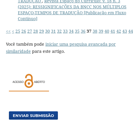
TRADUÇÃO
,
Revista Espaço do Currículo: v. 18 n. 3
(2025): RESSIGNIFICAÇÕES DA BNCC NOS MÚLTIPLOS
ESPAÇO-TEMPOS DE TRADUÇÃO [Publicação em Fluxo
Contínuo]
<<
<
25
26
27
28
29
30
31
32
33
34
35
36
37
38
39
40
41
42
43
44
Você também pode
iniciar uma pesquisa avançada por
similaridade
para este artigo.
ENVIAR SUBMISSÃO