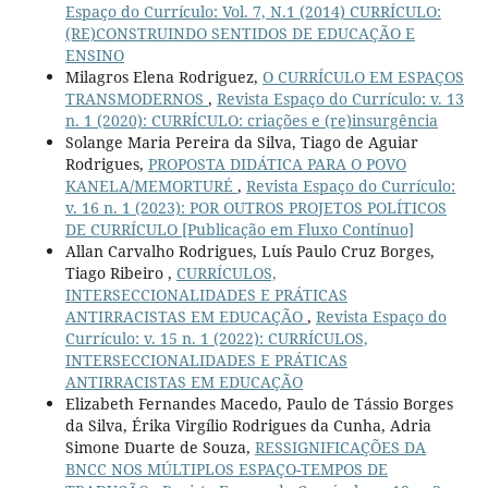
Espaço do Currículo: Vol. 7, N.1 (2014) CURRÍCULO:
(RE)CONSTRUINDO SENTIDOS DE EDUCAÇÃO E
ENSINO
Milagros Elena Rodriguez,
O CURRÍCULO EM ESPAÇOS
TRANSMODERNOS
,
Revista Espaço do Currículo: v. 13
n. 1 (2020): CURRÍCULO: criações e (re)insurgência
Solange Maria Pereira da Silva, Tiago de Aguiar
Rodrigues,
PROPOSTA DIDÁTICA PARA O POVO
KANELA/MEMORTURÉ
,
Revista Espaço do Currículo:
v. 16 n. 1 (2023): POR OUTROS PROJETOS POLÍTICOS
DE CURRÍCULO [Publicação em Fluxo Contínuo]
Allan Carvalho Rodrigues, Luís Paulo Cruz Borges,
Tiago Ribeiro ,
CURRÍCULOS,
INTERSECCIONALIDADES E PRÁTICAS
ANTIRRACISTAS EM EDUCAÇÃO
,
Revista Espaço do
Currículo: v. 15 n. 1 (2022): CURRÍCULOS,
INTERSECCIONALIDADES E PRÁTICAS
ANTIRRACISTAS EM EDUCAÇÃO
Elizabeth Fernandes Macedo, Paulo de Tássio Borges
da Silva, Érika Virgílio Rodrigues da Cunha, Adria
Simone Duarte de Souza,
RESSIGNIFICAÇÕES DA
BNCC NOS MÚLTIPLOS ESPAÇO-TEMPOS DE