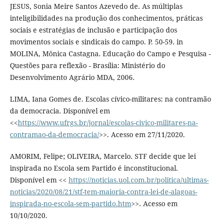
JESUS, Sonia Meire Santos Azevedo de. As múltiplas
inteligibilidades na produção dos conhecimentos, práticas
sociais e estratégias de inclusão e participação dos
movimentos sociais e sindicais do campo. P. 50-59. in
MOLINA, Mônica Castagna. Educação do Campo e Pesquisa -
Questões para reflexão - Brasília: Ministério do
Desenvolvimento Agrário MDA, 2006.
LIMA, Iana Gomes de. Escolas cívico-militares: na contramão
da democracia. Disponível em
<<
https://www.ufrgs.br/jornal/escolas-civico-militares-na-
contramao-da-democracia/
>>. Acesso em 27/11/2020.
AMORIM, Felipe; OLIVEIRA, Marcelo. STF decide que lei
inspirada no Escola sem Partido é inconstitucional.
Disponível em <<
https://noticias.uol.com.br/politica/ultimas-
noticias/2020/08/21/stf-tem-maioria-contra-lei-de-alagoas-
inspirada-no-escola-sem-partido.htm
>>. Acesso em
10/10/2020.