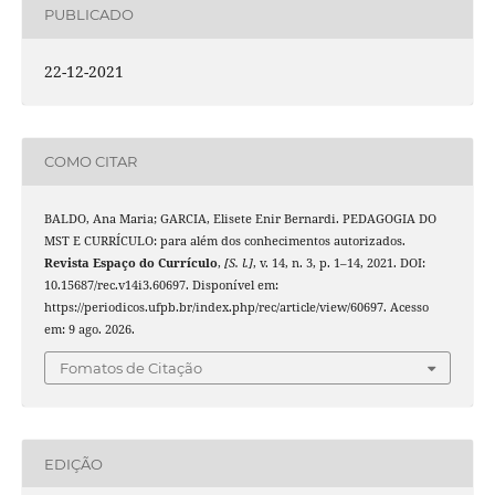
PUBLICADO
22-12-2021
COMO CITAR
BALDO, Ana Maria; GARCIA, Elisete Enir Bernardi. PEDAGOGIA DO
MST E CURRÍCULO: para além dos conhecimentos autorizados.
Revista Espaço do Currículo
,
[S. l.]
, v. 14, n. 3, p. 1–14, 2021. DOI:
10.15687/rec.v14i3.60697. Disponível em:
https://periodicos.ufpb.br/index.php/rec/article/view/60697. Acesso
em: 9 ago. 2026.
Fomatos de Citação
EDIÇÃO