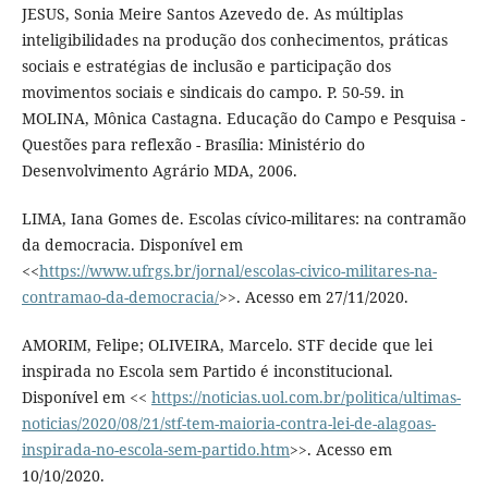
JESUS, Sonia Meire Santos Azevedo de. As múltiplas
inteligibilidades na produção dos conhecimentos, práticas
sociais e estratégias de inclusão e participação dos
movimentos sociais e sindicais do campo. P. 50-59. in
MOLINA, Mônica Castagna. Educação do Campo e Pesquisa -
Questões para reflexão - Brasília: Ministério do
Desenvolvimento Agrário MDA, 2006.
LIMA, Iana Gomes de. Escolas cívico-militares: na contramão
da democracia. Disponível em
<<
https://www.ufrgs.br/jornal/escolas-civico-militares-na-
contramao-da-democracia/
>>. Acesso em 27/11/2020.
AMORIM, Felipe; OLIVEIRA, Marcelo. STF decide que lei
inspirada no Escola sem Partido é inconstitucional.
Disponível em <<
https://noticias.uol.com.br/politica/ultimas-
noticias/2020/08/21/stf-tem-maioria-contra-lei-de-alagoas-
inspirada-no-escola-sem-partido.htm
>>. Acesso em
10/10/2020.