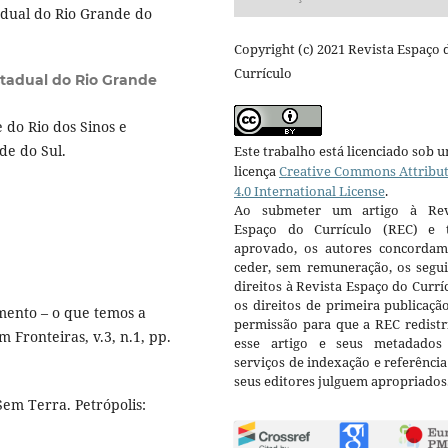
dual do Rio Grande do
Copyright (c) 2021 Revista Espaço 
Currículo
stadual do Rio Grande
do Rio dos Sinos e
de do Sul.
Este trabalho está licenciado sob 
licença
Creative Commons Attribu
4.0 International License
.
Ao submeter um artigo à Rev
Espaço do Currículo (REC) e t
aprovado, os autores concorda
ceder, sem remuneração, os segui
direitos à Revista Espaço do Currí
os direitos de primeira publicaçã
ento – o que temos a
permissão para que a REC redistr
 Fronteiras, v.3, n.1, pp.
esse artigo e seus metadados
serviços de indexação e referênci
seus editores julguem apropriados
em Terra. Petrópolis: