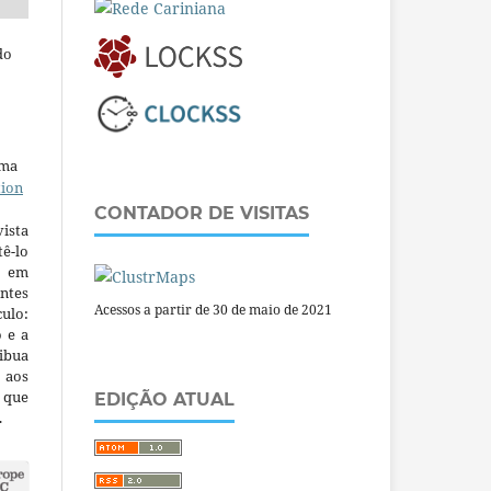
do
uma
tion
CONTADOR DE VISITAS
ista
ê-lo
m em
ntes
Acessos a partir de 30 de maio de 2021
culo:
o e a
ibua
 aos
a que
EDIÇÃO ATUAL
.