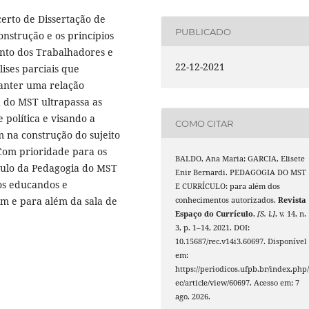
certo de Dissertação de
PUBLICADO
nstrução e os princípios
nto dos Trabalhadores e
22-12-2021
ises parciais que
anter uma relação
a do MST ultrapassa as
 política e visando a
COMO CITAR
m na construção do sujeito
 Com prioridade para os
BALDO, Ana Maria; GARCIA, Elisete
ículo da Pedagogia do MST
Enir Bernardi. PEDAGOGIA DO MST
os educandos e
E CURRÍCULO: para além dos
em e para além da sala de
conhecimentos autorizados.
Revista
Espaço do Currículo
,
[S. l.]
, v. 14, n.
3, p. 1–14, 2021. DOI:
10.15687/rec.v14i3.60697. Disponível
em:
https://periodicos.ufpb.br/index.php/
ec/article/view/60697. Acesso em: 7
ago. 2026.