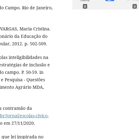
0
0
do Campo. Rio de Janeiro,
VARGAS, Maria Cristina.
cionário da Educação do
ular, 2012. p. 502-509.
as inteligibilidades na
stratégias de inclusão e
do campo. P. 50-59. in
 Pesquisa - Questões
lvimento Agrário MDA,
na contramão da
br/jornal/escolas-civico-
so em 27/11/2020.
que lei inspirada no