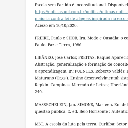
Escola sem Partido é inconstitucional. Disponíve
https://noticias.uol.com.br/politica/ultimas-notici
maioria-contra-lei-de-alagoas-inspirada-no-esco
Acesso em 10/10/2020.
FREIRE, Paulo e SHOR, Ira. Medo e Ousadia: o co
Paulo: Paz e Terra, 1986.
LIBÂNEO, José Carlos; FREITAS, Raquel Aparec
Abstração, generalização e formação de conceit
e aprendizagem. In: PUENTES, Roberto Valdés
Maturano (Orgs.). Ensino desenvolvimental: sis
Repkin. Campinas: Mercado de Letras; Uberlândi
240.
MASSECHELEIN, Jan. SIMONS, Marteen. Em defe
questão pública. 2. ed. Belo Horizonte : Autêntic
MST. A escola da luta pela terra. Curitiba: Set