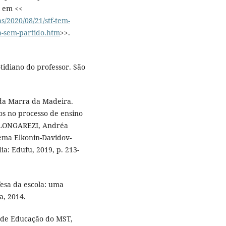
l em <<
as/2020/08/21/stf-tem-
la-sem-partido.htm
>>.
tidiano do professor. São
ida Marra da Madeira.
os no processo de ensino
; LONGAREZI, Andréa
tema Elkonin-Davidov-
a: Edufu, 2019, p. 213-
sa da escola: uma
a, 2014.
or de Educação do MST,