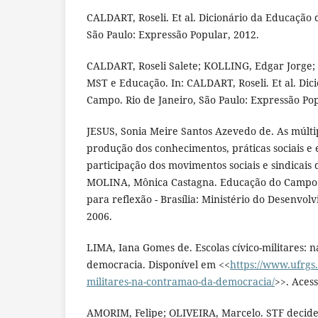
CALDART, Roseli. Et al. Dicionário da Educação 
São Paulo: Expressão Popular, 2012.
CALDART, Roseli Salete; KOLLING, Edgar Jorge; 
MST e Educação. In: CALDART, Roseli. Et al. Di
Campo. Rio de Janeiro, São Paulo: Expressão Pop
JESUS, Sonia Meire Santos Azevedo de. As múltipl
produção dos conhecimentos, práticas sociais e e
participação dos movimentos sociais e sindicais 
MOLINA, Mônica Castagna. Educação do Campo e
para reflexão - Brasília: Ministério do Desenvo
2006.
LIMA, Iana Gomes de. Escolas cívico-militares: 
democracia. Disponível em <<
https://www.ufrgs.
militares-na-contramao-da-democracia/
>>. Aces
AMORIM, Felipe; OLIVEIRA, Marcelo. STF decide 