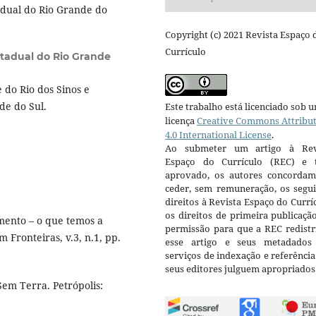
dual do Rio Grande do
Copyright (c) 2021 Revista Espaço 
Currículo
stadual do Rio Grande
do Rio dos Sinos e
de do Sul.
Este trabalho está licenciado sob 
licença
Creative Commons Attribu
4.0 International License
.
Ao submeter um artigo à Rev
Espaço do Currículo (REC) e t
aprovado, os autores concorda
ceder, sem remuneração, os segui
direitos à Revista Espaço do Currí
os direitos de primeira publicaçã
ento – o que temos a
permissão para que a REC redistr
 Fronteiras, v.3, n.1, pp.
esse artigo e seus metadados
serviços de indexação e referênci
seus editores julguem apropriados
em Terra. Petrópolis: