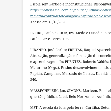
Escola sem Partido é inconstitucional. Disponíve
https://noticias.uol.com.br/politica/ultimas-notici
maioria-contra-lei-de-alagoas-inspirada-no-esco
Acesso em 10/10/2020.
FREIRE, Paulo e SHOR, Ira. Medo e Ousadia: o co
Paulo: Paz e Terra, 1986.
LIBÂNEO, José Carlos; FREITAS, Raquel Aparec
Abstração, generalização e formação de conceit
e aprendizagem. In: PUENTES, Roberto Valdés
Maturano (Orgs.). Ensino desenvolvimental: sis
Repkin. Campinas: Mercado de Letras; Uberlândi
240.
MASSECHELEIN, Jan. SIMONS, Marteen. Em defe
questão pública. 2. ed. Belo Horizonte : Autêntic
MST. A escola da luta pela terra. Curitiba: Set