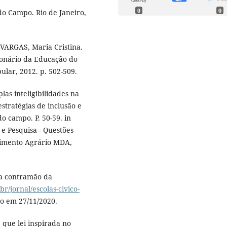
0
0
do Campo. Rio de Janeiro,
VARGAS, Maria Cristina.
cionário da Educação do
ular, 2012. p. 502-509.
as inteligibilidades na
stratégias de inclusão e
do campo. P. 50-59. in
 Pesquisa - Questões
lvimento Agrário MDA,
na contramão da
br/jornal/escolas-civico-
so em 27/11/2020.
que lei inspirada no