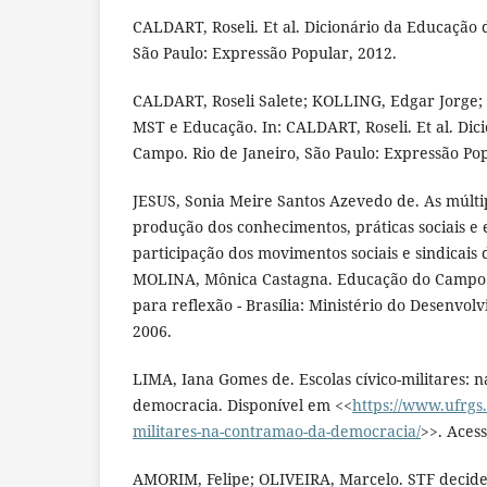
CALDART, Roseli. Et al. Dicionário da Educação 
São Paulo: Expressão Popular, 2012.
CALDART, Roseli Salete; KOLLING, Edgar Jorge; 
MST e Educação. In: CALDART, Roseli. Et al. Di
Campo. Rio de Janeiro, São Paulo: Expressão Pop
JESUS, Sonia Meire Santos Azevedo de. As múltipl
produção dos conhecimentos, práticas sociais e e
participação dos movimentos sociais e sindicais 
MOLINA, Mônica Castagna. Educação do Campo e
para reflexão - Brasília: Ministério do Desenvo
2006.
LIMA, Iana Gomes de. Escolas cívico-militares: 
democracia. Disponível em <<
https://www.ufrgs.
militares-na-contramao-da-democracia/
>>. Aces
AMORIM, Felipe; OLIVEIRA, Marcelo. STF decide 