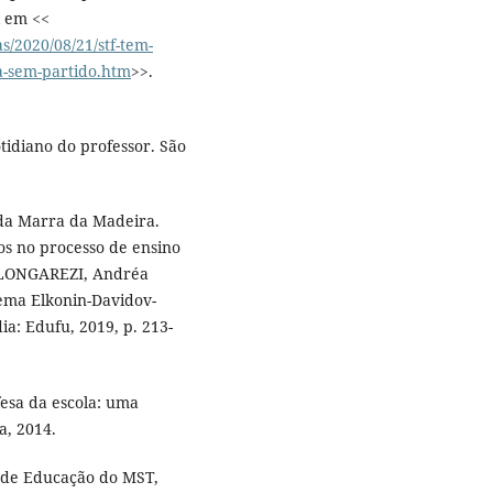
l em <<
as/2020/08/21/stf-tem-
la-sem-partido.htm
>>.
tidiano do professor. São
ida Marra da Madeira.
os no processo de ensino
; LONGAREZI, Andréa
tema Elkonin-Davidov-
a: Edufu, 2019, p. 213-
sa da escola: uma
a, 2014.
or de Educação do MST,