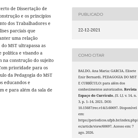
certo de Dissertação de
PUBLICADO
nstrução e os princípios
nto dos Trabalhadores e
22-12-2021
ises parciais que
anter uma relação
a do MST ultrapassa as
 política e visando a
COMO CITAR
m na construção do sujeito
 Com prioridade para os
BALDO, Ana Maria; GARCIA, Elisete
ículo da Pedagogia do MST
Enir Bernardi. PEDAGOGIA DO MST
os educandos e
E CURRÍCULO: para além dos
em e para além da sala de
conhecimentos autorizados.
Revista
Espaço do Currículo
,
[S. l.]
, v. 14, n.
3, p. 1–14, 2021. DOI:
10.15687/rec.v14i3.60697. Disponível
em:
https://periodicos.ufpb.br/index.php/
ec/article/view/60697. Acesso em: 7
ago. 2026.