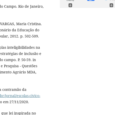
0
0
do Campo. Rio de Janeiro,
VARGAS, Maria Cristina.
cionário da Educação do
ular, 2012. p. 502-509.
as inteligibilidades na
stratégias de inclusão e
do campo. P. 50-59. in
 Pesquisa - Questões
lvimento Agrário MDA,
na contramão da
br/jornal/escolas-civico-
so em 27/11/2020.
que lei inspirada no