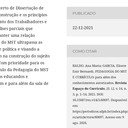
certo de Dissertação de
PUBLICADO
nstrução e os princípios
nto dos Trabalhadores e
22-12-2021
ises parciais que
anter uma relação
a do MST ultrapassa as
 política e visando a
COMO CITAR
m na construção do sujeito
 Com prioridade para os
BALDO, Ana Maria; GARCIA, Elisete
ículo da Pedagogia do MST
Enir Bernardi. PEDAGOGIA DO MST
os educandos e
E CURRÍCULO: para além dos
em e para além da sala de
conhecimentos autorizados.
Revista
Espaço do Currículo
,
[S. l.]
, v. 14, n.
3, p. 1–14, 2021. DOI:
10.15687/rec.v14i3.60697. Disponível
em:
https://periodicos.ufpb.br/index.php/
ec/article/view/60697. Acesso em: 9
ago. 2026.