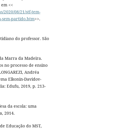
l em <<
as/2020/08/21/stf-tem-
la-sem-partido.htm
>>.
tidiano do professor. São
ida Marra da Madeira.
os no processo de ensino
; LONGAREZI, Andréa
tema Elkonin-Davidov-
a: Edufu, 2019, p. 213-
sa da escola: uma
a, 2014.
or de Educação do MST,