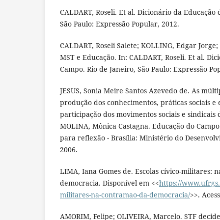
CALDART, Roseli. Et al. Dicionário da Educação 
São Paulo: Expressão Popular, 2012.
CALDART, Roseli Salete; KOLLING, Edgar Jorge; 
MST e Educação. In: CALDART, Roseli. Et al. Di
Campo. Rio de Janeiro, São Paulo: Expressão Pop
JESUS, Sonia Meire Santos Azevedo de. As múltipl
produção dos conhecimentos, práticas sociais e e
participação dos movimentos sociais e sindicais 
MOLINA, Mônica Castagna. Educação do Campo e
para reflexão - Brasília: Ministério do Desenvo
2006.
LIMA, Iana Gomes de. Escolas cívico-militares: 
democracia. Disponível em <<
https://www.ufrgs.
militares-na-contramao-da-democracia/
>>. Aces
AMORIM, Felipe; OLIVEIRA, Marcelo. STF decide 