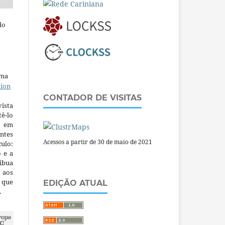
do
uma
tion
CONTADOR DE VISITAS
ista
ê-lo
m em
ntes
Acessos a partir de 30 de maio de 2021
culo:
o e a
ibua
 aos
a que
EDIÇÃO ATUAL
.