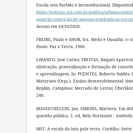
Escola sem Partido é inconstitucional. Disponíve
https://noticias.uol.com.br/politica/ultimas-notici
maioria-contra-lei-de-alagoas-inspirada-no-esco
Acesso em 10/10/2020.
FREIRE, Paulo e SHOR, Ira. Medo e Ousadia: o co
Paulo: Paz e Terra, 1986.
LIBÂNEO, José Carlos; FREITAS, Raquel Aparec
Abstração, generalização e formação de conceit
e aprendizagem. In: PUENTES, Roberto Valdés
Maturano (Orgs.). Ensino desenvolvimental: sis
Repkin. Campinas: Mercado de Letras; Uberlândi
240.
MASSECHELEIN, Jan. SIMONS, Marteen. Em defe
questão pública. 2. ed. Belo Horizonte : Autêntic
MST. A escola da luta pela terra. Curitiba: Set