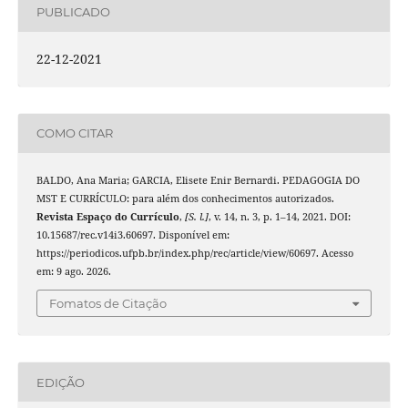
PUBLICADO
22-12-2021
COMO CITAR
BALDO, Ana Maria; GARCIA, Elisete Enir Bernardi. PEDAGOGIA DO
MST E CURRÍCULO: para além dos conhecimentos autorizados.
Revista Espaço do Currículo
,
[S. l.]
, v. 14, n. 3, p. 1–14, 2021. DOI:
10.15687/rec.v14i3.60697. Disponível em:
https://periodicos.ufpb.br/index.php/rec/article/view/60697. Acesso
em: 9 ago. 2026.
Fomatos de Citação
EDIÇÃO