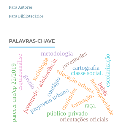
Para Autores
Para Bibliotecários
PALAVRAS-CHAVE
juventudes
metodologia
escolarização
esquizoanálise
sociologia
juventude / adolescência.
parecer cne/cp 22/2019
cartografia
e
d
u
c
a
ç
ã
o
r
b
a
n
a
classe social.
gestão
contágio
heterogeneidade
u
.
bebês
currículos
projovem urbano
formação.
raça.
público-privado
orientações oficiais