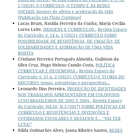
2 (2024): O CURRÍCULO, O TEMPO E AS REDES
SOCIAIS: lugares de afetos e aceleração da vida
[Publicação em Fluxo Contínuo]
Lucas Brum, Natália Ferreira da Cunha, Maria Cecilia
Lorea Leite,
IMAGENS E CURRÍCULOS
,
Revista Espaço
do Currículo: v. 14 n. 3 (2021): CURRÍCULO COMO
POSSIBILIDADE DE RESISTÊNCIA, DE CRIAÇÃO, DE
SOLIDARIEDADES E AFIRMAÇÃO DE UMA VIDA
BONITA
Cristiane Ferreira Português Almeida, Guibison da
Silva Cruz, Hugo Heleno Camilo Costa,
POLÍTICA
CURRICULAR E HEGEMONIA
,
Revista Espaço do
Currículo: v. 15 n. 2 (2022): CURRÍCULO E TEORIA DO
DISCURSO: temas, estratégias e perspectivas...
Leonardo Dias Ferreira,
PRODUÇÃO DE IDENTIDADES
NOS TRABALHOS APRESENTADOS EM COLÓQUIOS
LUSO-BRASILEIROS DE 2002 E 2004
,
Revista Espaço
do Currículo: Vol.10, N.3 (2017) SOBRE POLÍTICAS EM
CURRÍCULO E RESISTÊNCIAS E INVENÇÕES E
COTIDIANOS ESCOLARES E DESAFIOS E... “VAI TER
LUTA!”
Nilda Guimarães Alves, Joana Ribeiro Santos,
REDES