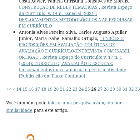
Costa Xavier, Pâmela Christina Gonçalves de Morais,
CONSTRUÇÃO DE REDES TEMÁTICAS
,
Revista Espaço
do Currículo: v. 14 n. Especial (2021):
DESLOCAMENTOS METODOLÓGICOS NAS PESQUISAS
EM CURRÍCULO
Antonia Alves Pereira Silva, Carlos Augusto Aguilar
Júnior, Maria Isabel Ramalho Ortigão,
TENSÕES E
PROPOSIÇÕES EM AVALIAÇÃO, POLÍTICAS DE
AVALIAÇÃO E CURRÍCULO-ENTREVISTA COM ISABEL
ORTIGÃO
,
Revista Espaço do Currículo: v. 17 n. 1
(2024): CURRICULO, AVALIAÇÃO E ESCOLAS:
tensionamentos entre a norma e performatividade
[Publicação em Fluxo Contínuo]
<<
<
14
15
16
17
18
19
20
21
22
23
24
25
26
27
28
29
30
31
32
33
Você também pode
iniciar uma pesquisa avançada por
similaridade
para este artigo.