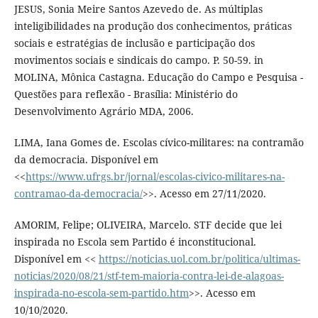
JESUS, Sonia Meire Santos Azevedo de. As múltiplas
inteligibilidades na produção dos conhecimentos, práticas
sociais e estratégias de inclusão e participação dos
movimentos sociais e sindicais do campo. P. 50-59. in
MOLINA, Mônica Castagna. Educação do Campo e Pesquisa -
Questões para reflexão - Brasília: Ministério do
Desenvolvimento Agrário MDA, 2006.
LIMA, Iana Gomes de. Escolas cívico-militares: na contramão
da democracia. Disponível em
<<
https://www.ufrgs.br/jornal/escolas-civico-militares-na-
contramao-da-democracia/
>>. Acesso em 27/11/2020.
AMORIM, Felipe; OLIVEIRA, Marcelo. STF decide que lei
inspirada no Escola sem Partido é inconstitucional.
Disponível em <<
https://noticias.uol.com.br/politica/ultimas-
noticias/2020/08/21/stf-tem-maioria-contra-lei-de-alagoas-
inspirada-no-escola-sem-partido.htm
>>. Acesso em
10/10/2020.