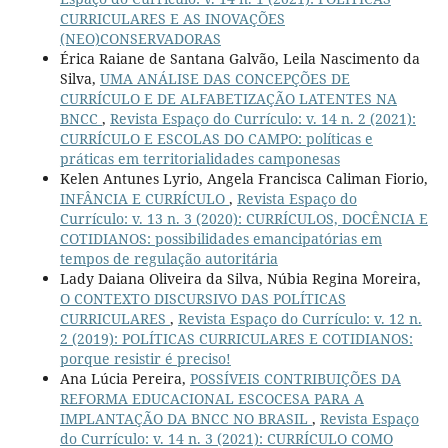
CURRICULARES E AS INOVAÇÕES
(NEO)CONSERVADORAS
Érica Raiane de Santana Galvão, Leila Nascimento da
Silva,
UMA ANÁLISE DAS CONCEPÇÕES DE
CURRÍCULO E DE ALFABETIZAÇÃO LATENTES NA
BNCC
,
Revista Espaço do Currículo: v. 14 n. 2 (2021):
CURRÍCULO E ESCOLAS DO CAMPO: políticas e
práticas em territorialidades camponesas
Kelen Antunes Lyrio, Angela Francisca Caliman Fiorio,
INFÂNCIA E CURRÍCULO
,
Revista Espaço do
Currículo: v. 13 n. 3 (2020): CURRÍCULOS, DOCÊNCIA E
COTIDIANOS: possibilidades emancipatórias em
tempos de regulação autoritária
Lady Daiana Oliveira da Silva, Núbia Regina Moreira,
O CONTEXTO DISCURSIVO DAS POLÍTICAS
CURRICULARES
,
Revista Espaço do Currículo: v. 12 n.
2 (2019): POLÍTICAS CURRICULARES E COTIDIANOS:
porque resistir é preciso!
Ana Lúcia Pereira,
POSSÍVEIS CONTRIBUIÇÕES DA
REFORMA EDUCACIONAL ESCOCESA PARA A
IMPLANTAÇÃO DA BNCC NO BRASIL
,
Revista Espaço
do Currículo: v. 14 n. 3 (2021): CURRÍCULO COMO