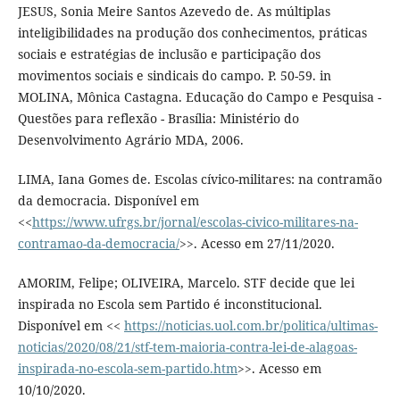
JESUS, Sonia Meire Santos Azevedo de. As múltiplas
inteligibilidades na produção dos conhecimentos, práticas
sociais e estratégias de inclusão e participação dos
movimentos sociais e sindicais do campo. P. 50-59. in
MOLINA, Mônica Castagna. Educação do Campo e Pesquisa -
Questões para reflexão - Brasília: Ministério do
Desenvolvimento Agrário MDA, 2006.
LIMA, Iana Gomes de. Escolas cívico-militares: na contramão
da democracia. Disponível em
<<
https://www.ufrgs.br/jornal/escolas-civico-militares-na-
contramao-da-democracia/
>>. Acesso em 27/11/2020.
AMORIM, Felipe; OLIVEIRA, Marcelo. STF decide que lei
inspirada no Escola sem Partido é inconstitucional.
Disponível em <<
https://noticias.uol.com.br/politica/ultimas-
noticias/2020/08/21/stf-tem-maioria-contra-lei-de-alagoas-
inspirada-no-escola-sem-partido.htm
>>. Acesso em
10/10/2020.