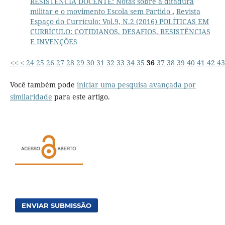
RESISTÊNCIA DOCENTE: Notas sobre a ditadura
militar e o movimento Escola sem Partido
,
Revista
Espaço do Currículo: Vol.9, N.2 (2016) POLÍTICAS EM
CURRÍCULO: COTIDIANOS, DESAFIOS, RESISTÊNCIAS
E INVENÇÕES
<<
<
24
25
26
27
28
29
30
31
32
33
34
35
36
37
38
39
40
41
42
43
Você também pode
iniciar uma pesquisa avançada por
similaridade
para este artigo.
ENVIAR SUBMISSÃO