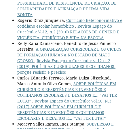
POSSIBILIDADE DE RESISTÊNCIA, DE CRIAÇÃO, DE
SOLIDARIEDADES E AFIRMAÇÃO DE UMA VIDA
BONITA
Rogério Diniz Junqueira,
Currículo heteronormativo e
cotidiano escolar homofóbico
,
Revista Espaço do
Currículo: Vol.2, n.2 (2010) RELAÇÕES DE GÊNERO E
VIOLÊNCIA: CURRÍCULO E VIDA NA ESCOLA
Kelly Katia Damasceno, Benedito de Jesus Pinheiro
Ferreira,
A ORGANIZAÇÃO CURRICULAR E OS CICLOS
DE FORMAÇÃO HUMANA NO ESTADO DE MATO
GROSSO
,
Revista Espaço do Currículo: v. 12 n. 2
(2019): POLÍTICAS CURRICULARES E COTIDIANOS:
porque resistir é preciso!
Carlos Eduardo Ferraço, Maria Luiza Süssekind,
Marco Antonio Oliva Gomes,
SOBRE POLÍTICAS EM
CURRÍCULO E RESISTÊNCIAS E INVENÇÕES E
COTIDIANOS ESCOLARES E DESAFIOS E... “VAI TER
LUTA!”
,
Revista Espaço do Currículo: Vol.10, N.3
(2017) SOBRE POLÍTICAS EM CURRÍCULO E
RESISTÊNCIAS E INVENÇÕES E COTIDIANOS
ESCOLARES E DESAFIOS E... “VAI TER LUTA!”
Moacyr Salles Ramos, Inez Stampa,
SUBVERSÃO E