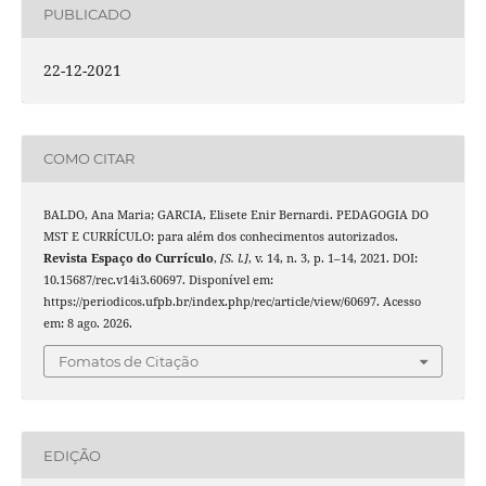
PUBLICADO
22-12-2021
COMO CITAR
BALDO, Ana Maria; GARCIA, Elisete Enir Bernardi. PEDAGOGIA DO
MST E CURRÍCULO: para além dos conhecimentos autorizados.
Revista Espaço do Currículo
,
[S. l.]
, v. 14, n. 3, p. 1–14, 2021. DOI:
10.15687/rec.v14i3.60697. Disponível em:
https://periodicos.ufpb.br/index.php/rec/article/view/60697. Acesso
em: 8 ago. 2026.
Fomatos de Citação
EDIÇÃO