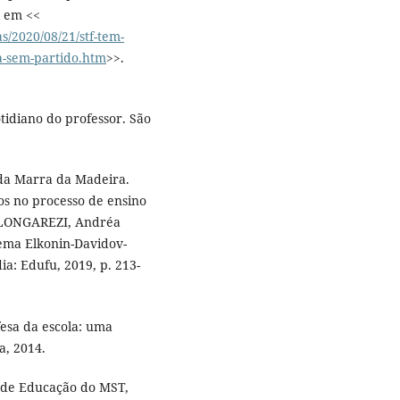
l em <<
as/2020/08/21/stf-tem-
la-sem-partido.htm
>>.
tidiano do professor. São
ida Marra da Madeira.
os no processo de ensino
; LONGAREZI, Andréa
tema Elkonin-Davidov-
a: Edufu, 2019, p. 213-
sa da escola: uma
a, 2014.
or de Educação do MST,