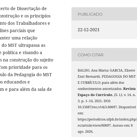
certo de Dissertação de
PUBLICADO
nstrução e os princípios
nto dos Trabalhadores e
22-12-2021
ises parciais que
anter uma relação
a do MST ultrapassa as
 política e visando a
COMO CITAR
m na construção do sujeito
 Com prioridade para os
BALDO, Ana Maria; GARCIA, Elisete
ículo da Pedagogia do MST
Enir Bernardi. PEDAGOGIA DO MST
os educandos e
E CURRÍCULO: para além dos
em e para além da sala de
conhecimentos autorizados.
Revista
Espaço do Currículo
,
[S. l.]
, v. 14, n.
3, p. 1–14, 2021. DOI:
10.15687/rec.v14i3.60697. Disponível
em:
https://periodicos.ufpb.br/index.php/
ec/article/view/60697. Acesso em: 8
ago. 2026.