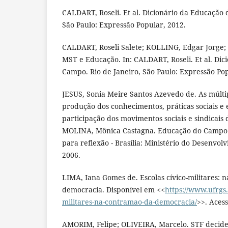
CALDART, Roseli. Et al. Dicionário da Educação 
São Paulo: Expressão Popular, 2012.
CALDART, Roseli Salete; KOLLING, Edgar Jorge; 
MST e Educação. In: CALDART, Roseli. Et al. Di
Campo. Rio de Janeiro, São Paulo: Expressão Pop
JESUS, Sonia Meire Santos Azevedo de. As múltipl
produção dos conhecimentos, práticas sociais e e
participação dos movimentos sociais e sindicais 
MOLINA, Mônica Castagna. Educação do Campo e
para reflexão - Brasília: Ministério do Desenvo
2006.
LIMA, Iana Gomes de. Escolas cívico-militares: 
democracia. Disponível em <<
https://www.ufrgs.
militares-na-contramao-da-democracia/
>>. Aces
AMORIM, Felipe; OLIVEIRA, Marcelo. STF decide 