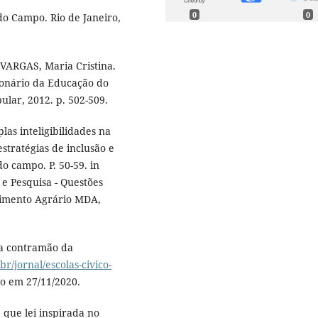
0
0
do Campo. Rio de Janeiro,
VARGAS, Maria Cristina.
cionário da Educação do
ular, 2012. p. 502-509.
as inteligibilidades na
stratégias de inclusão e
do campo. P. 50-59. in
 Pesquisa - Questões
lvimento Agrário MDA,
na contramão da
br/jornal/escolas-civico-
so em 27/11/2020.
que lei inspirada no