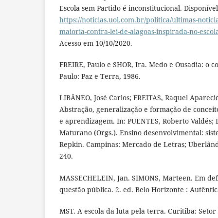
Escola sem Partido é inconstitucional. Disponíve
https://noticias.uol.com.br/politica/ultimas-notici
maioria-contra-lei-de-alagoas-inspirada-no-esco
Acesso em 10/10/2020.
FREIRE, Paulo e SHOR, Ira. Medo e Ousadia: o co
Paulo: Paz e Terra, 1986.
LIBÂNEO, José Carlos; FREITAS, Raquel Aparec
Abstração, generalização e formação de conceit
e aprendizagem. In: PUENTES, Roberto Valdés
Maturano (Orgs.). Ensino desenvolvimental: sis
Repkin. Campinas: Mercado de Letras; Uberlândi
240.
MASSECHELEIN, Jan. SIMONS, Marteen. Em defe
questão pública. 2. ed. Belo Horizonte : Autêntic
MST. A escola da luta pela terra. Curitiba: Set