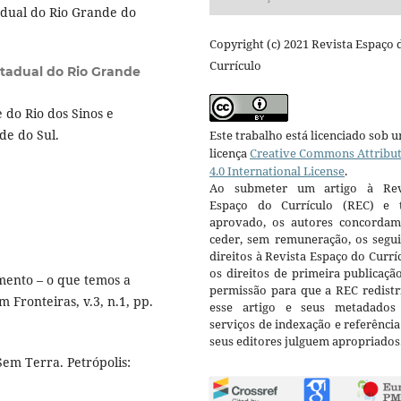
dual do Rio Grande do
Copyright (c) 2021 Revista Espaço 
Currículo
stadual do Rio Grande
do Rio dos Sinos e
de do Sul.
Este trabalho está licenciado sob 
licença
Creative Commons Attribu
4.0 International License
.
Ao submeter um artigo à Rev
Espaço do Currículo (REC) e t
aprovado, os autores concorda
ceder, sem remuneração, os segui
direitos à Revista Espaço do Currí
os direitos de primeira publicaçã
ento – o que temos a
permissão para que a REC redistr
 Fronteiras, v.3, n.1, pp.
esse artigo e seus metadados
serviços de indexação e referênci
seus editores julguem apropriados
em Terra. Petrópolis: