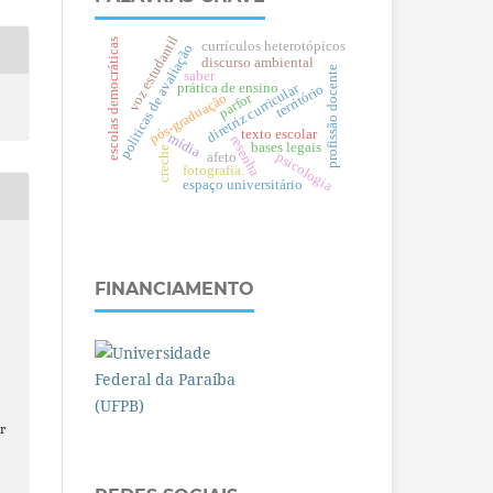
voz estudantil
escolas democráticas
currículos heterotópicos
políticas de avaliação
discurso ambiental
profissão docente
saber
prática de ensino
diretriz curricular
território
parfor
pós-graduação
texto escolar
mídia
resenha
bases legais
creche
psicologia
afeto
fotografia.
espaço universitário
FINANCIAMENTO
r