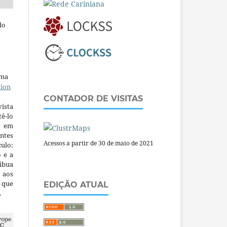
do
uma
tion
CONTADOR DE VISITAS
ista
ê-lo
m em
ntes
Acessos a partir de 30 de maio de 2021
culo:
o e a
ibua
 aos
a que
EDIÇÃO ATUAL
.