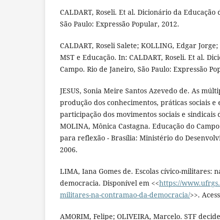
CALDART, Roseli. Et al. Dicionário da Educação 
São Paulo: Expressão Popular, 2012.
CALDART, Roseli Salete; KOLLING, Edgar Jorge; 
MST e Educação. In: CALDART, Roseli. Et al. Di
Campo. Rio de Janeiro, São Paulo: Expressão Pop
JESUS, Sonia Meire Santos Azevedo de. As múltipl
produção dos conhecimentos, práticas sociais e e
participação dos movimentos sociais e sindicais 
MOLINA, Mônica Castagna. Educação do Campo e
para reflexão - Brasília: Ministério do Desenvo
2006.
LIMA, Iana Gomes de. Escolas cívico-militares: 
democracia. Disponível em <<
https://www.ufrgs.
militares-na-contramao-da-democracia/
>>. Aces
AMORIM, Felipe; OLIVEIRA, Marcelo. STF decide 