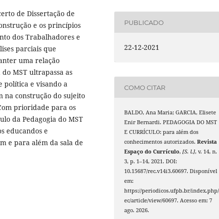
certo de Dissertação de
PUBLICADO
nstrução e os princípios
nto dos Trabalhadores e
22-12-2021
ises parciais que
anter uma relação
a do MST ultrapassa as
 política e visando a
COMO CITAR
m na construção do sujeito
 Com prioridade para os
BALDO, Ana Maria; GARCIA, Elisete
ículo da Pedagogia do MST
Enir Bernardi. PEDAGOGIA DO MST
os educandos e
E CURRÍCULO: para além dos
em e para além da sala de
conhecimentos autorizados.
Revista
Espaço do Currículo
,
[S. l.]
, v. 14, n.
3, p. 1–14, 2021. DOI:
10.15687/rec.v14i3.60697. Disponível
em:
https://periodicos.ufpb.br/index.php/
ec/article/view/60697. Acesso em: 7
ago. 2026.