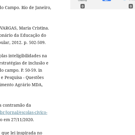
0
0
do Campo. Rio de Janeiro,
VARGAS, Maria Cristina.
cionário da Educação do
ular, 2012. p. 502-509.
as inteligibilidades na
stratégias de inclusão e
do campo. P. 50-59. in
 Pesquisa - Questões
lvimento Agrário MDA,
na contramão da
br/jornal/escolas-civico-
so em 27/11/2020.
que lei inspirada no