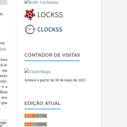
do
uma
tion
CONTADOR DE VISITAS
ista
ê-lo
m em
ntes
Acessos a partir de 30 de maio de 2021
culo:
o e a
ibua
 aos
a que
EDIÇÃO ATUAL
.