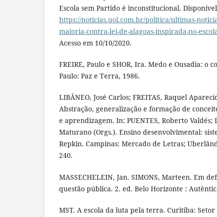
Escola sem Partido é inconstitucional. Disponíve
https://noticias.uol.com.br/politica/ultimas-notici
maioria-contra-lei-de-alagoas-inspirada-no-esco
Acesso em 10/10/2020.
FREIRE, Paulo e SHOR, Ira. Medo e Ousadia: o co
Paulo: Paz e Terra, 1986.
LIBÂNEO, José Carlos; FREITAS, Raquel Aparec
Abstração, generalização e formação de conceit
e aprendizagem. In: PUENTES, Roberto Valdés
Maturano (Orgs.). Ensino desenvolvimental: sis
Repkin. Campinas: Mercado de Letras; Uberlândi
240.
MASSECHELEIN, Jan. SIMONS, Marteen. Em defe
questão pública. 2. ed. Belo Horizonte : Autêntic
MST. A escola da luta pela terra. Curitiba: Set