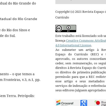
dual do Rio Grande do
Copyright (c) 2021 Revista Espaço 
Currículo
stadual do Rio Grande
do Rio dos Sinos e
de do Sul.
Este trabalho está licenciado sob 
licença
Creative Commons Attribu
4.0 International License
.
Ao submeter um artigo à Rev
Espaço do Currículo (REC) e t
aprovado, os autores concorda
ceder, sem remuneração, os segui
direitos à Revista Espaço do Currí
os direitos de primeira publicaçã
ento – o que temos a
permissão para que a REC redistr
 Fronteiras, v.3, n.1, pp.
esse artigo e seus metadados
serviços de indexação e referênci
seus editores julguem apropriados
em Terra. Petrópolis: