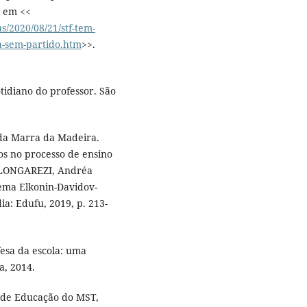
l em <<
as/2020/08/21/stf-tem-
la-sem-partido.htm
>>.
tidiano do professor. São
ida Marra da Madeira.
os no processo de ensino
; LONGAREZI, Andréa
tema Elkonin-Davidov-
a: Edufu, 2019, p. 213-
sa da escola: uma
a, 2014.
or de Educação do MST,