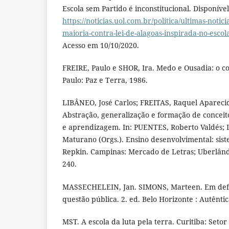
Escola sem Partido é inconstitucional. Disponíve
https://noticias.uol.com.br/politica/ultimas-notici
maioria-contra-lei-de-alagoas-inspirada-no-esco
Acesso em 10/10/2020.
FREIRE, Paulo e SHOR, Ira. Medo e Ousadia: o co
Paulo: Paz e Terra, 1986.
LIBÂNEO, José Carlos; FREITAS, Raquel Aparec
Abstração, generalização e formação de conceit
e aprendizagem. In: PUENTES, Roberto Valdés
Maturano (Orgs.). Ensino desenvolvimental: sis
Repkin. Campinas: Mercado de Letras; Uberlândi
240.
MASSECHELEIN, Jan. SIMONS, Marteen. Em defe
questão pública. 2. ed. Belo Horizonte : Autêntic
MST. A escola da luta pela terra. Curitiba: Set