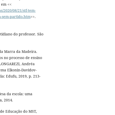
l em <<
as/2020/08/21/stf-tem-
la-sem-partido.htm
>>.
tidiano do professor. São
ida Marra da Madeira.
os no processo de ensino
; LONGAREZI, Andréa
tema Elkonin-Davidov-
a: Edufu, 2019, p. 213-
sa da escola: uma
a, 2014.
or de Educação do MST,