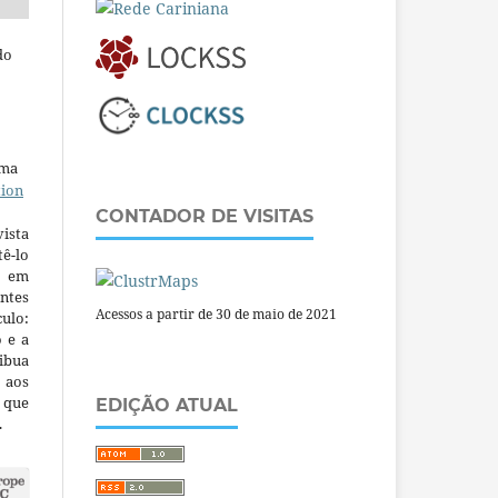
do
uma
tion
CONTADOR DE VISITAS
ista
ê-lo
m em
ntes
Acessos a partir de 30 de maio de 2021
culo:
o e a
ibua
 aos
a que
EDIÇÃO ATUAL
.