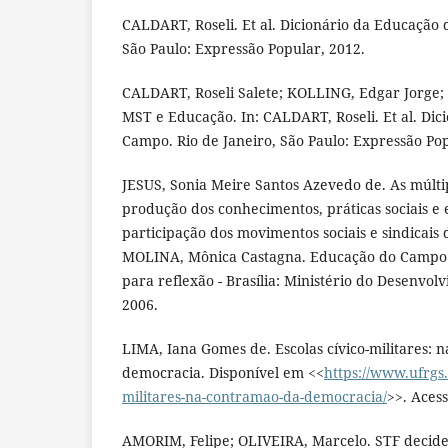
CALDART, Roseli. Et al. Dicionário da Educação 
São Paulo: Expressão Popular, 2012.
CALDART, Roseli Salete; KOLLING, Edgar Jorge; 
MST e Educação. In: CALDART, Roseli. Et al. Di
Campo. Rio de Janeiro, São Paulo: Expressão Pop
JESUS, Sonia Meire Santos Azevedo de. As múltipl
produção dos conhecimentos, práticas sociais e e
participação dos movimentos sociais e sindicais 
MOLINA, Mônica Castagna. Educação do Campo e
para reflexão - Brasília: Ministério do Desenvo
2006.
LIMA, Iana Gomes de. Escolas cívico-militares: 
democracia. Disponível em <<
https://www.ufrgs.
militares-na-contramao-da-democracia/
>>. Aces
AMORIM, Felipe; OLIVEIRA, Marcelo. STF decide 