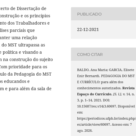
certo de Dissertação de
PUBLICADO
nstrução e os princípios
nto dos Trabalhadores e
22-12-2021
ises parciais que
anter uma relação
a do MST ultrapassa as
 política e visando a
COMO CITAR
m na construção do sujeito
 Com prioridade para os
BALDO, Ana Maria; GARCIA, Elisete
ículo da Pedagogia do MST
Enir Bernardi. PEDAGOGIA DO MST
os educandos e
E CURRÍCULO: para além dos
em e para além da sala de
conhecimentos autorizados.
Revista
Espaço do Currículo
,
[S. l.]
, v. 14, n.
3, p. 1–14, 2021. DOI:
10.15687/rec.v14i3.60697. Disponível
em:
https://periodicos.ufpb.br/index.php/
ec/article/view/60697. Acesso em: 7
ago. 2026.