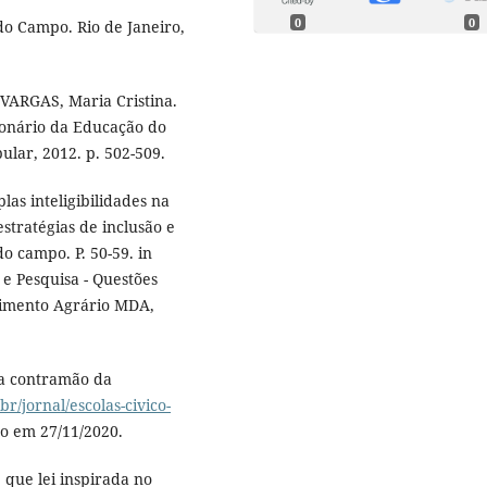
0
0
do Campo. Rio de Janeiro,
VARGAS, Maria Cristina.
cionário da Educação do
ular, 2012. p. 502-509.
as inteligibilidades na
stratégias de inclusão e
do campo. P. 50-59. in
 Pesquisa - Questões
lvimento Agrário MDA,
na contramão da
br/jornal/escolas-civico-
so em 27/11/2020.
que lei inspirada no