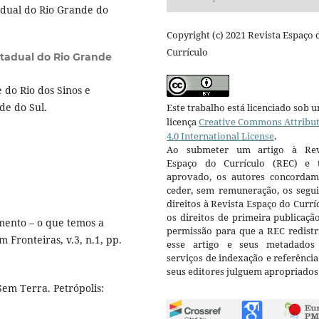
dual do Rio Grande do
Copyright (c) 2021 Revista Espaço 
Currículo
stadual do Rio Grande
do Rio dos Sinos e
de do Sul.
Este trabalho está licenciado sob 
licença
Creative Commons Attribu
4.0 International License
.
Ao submeter um artigo à Rev
Espaço do Currículo (REC) e t
aprovado, os autores concorda
ceder, sem remuneração, os segui
direitos à Revista Espaço do Currí
os direitos de primeira publicaçã
ento – o que temos a
permissão para que a REC redistr
 Fronteiras, v.3, n.1, pp.
esse artigo e seus metadados
serviços de indexação e referênci
seus editores julguem apropriados
em Terra. Petrópolis: