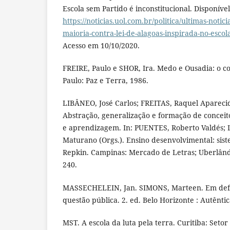
Escola sem Partido é inconstitucional. Disponíve
https://noticias.uol.com.br/politica/ultimas-notici
maioria-contra-lei-de-alagoas-inspirada-no-esco
Acesso em 10/10/2020.
FREIRE, Paulo e SHOR, Ira. Medo e Ousadia: o co
Paulo: Paz e Terra, 1986.
LIBÂNEO, José Carlos; FREITAS, Raquel Aparec
Abstração, generalização e formação de conceit
e aprendizagem. In: PUENTES, Roberto Valdés
Maturano (Orgs.). Ensino desenvolvimental: sis
Repkin. Campinas: Mercado de Letras; Uberlândi
240.
MASSECHELEIN, Jan. SIMONS, Marteen. Em defe
questão pública. 2. ed. Belo Horizonte : Autêntic
MST. A escola da luta pela terra. Curitiba: Set