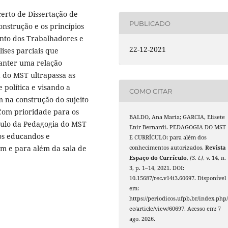
certo de Dissertação de
PUBLICADO
nstrução e os princípios
nto dos Trabalhadores e
22-12-2021
ises parciais que
anter uma relação
a do MST ultrapassa as
 política e visando a
COMO CITAR
m na construção do sujeito
 Com prioridade para os
BALDO, Ana Maria; GARCIA, Elisete
ículo da Pedagogia do MST
Enir Bernardi. PEDAGOGIA DO MST
os educandos e
E CURRÍCULO: para além dos
em e para além da sala de
conhecimentos autorizados.
Revista
Espaço do Currículo
,
[S. l.]
, v. 14, n.
3, p. 1–14, 2021. DOI:
10.15687/rec.v14i3.60697. Disponível
em:
https://periodicos.ufpb.br/index.php/
ec/article/view/60697. Acesso em: 7
ago. 2026.