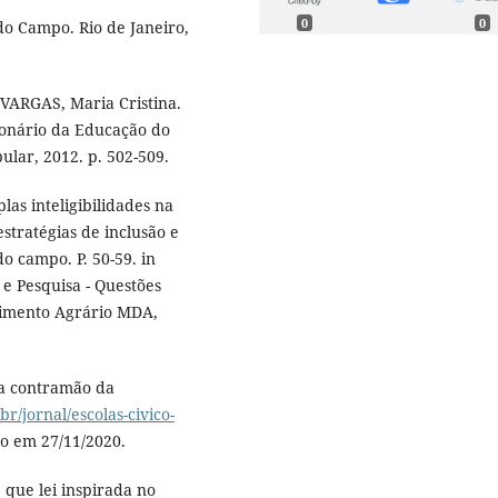
0
0
do Campo. Rio de Janeiro,
VARGAS, Maria Cristina.
cionário da Educação do
ular, 2012. p. 502-509.
as inteligibilidades na
stratégias de inclusão e
do campo. P. 50-59. in
 Pesquisa - Questões
lvimento Agrário MDA,
na contramão da
br/jornal/escolas-civico-
so em 27/11/2020.
que lei inspirada no