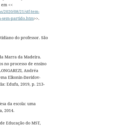
l em <<
as/2020/08/21/stf-tem-
la-sem-partido.htm
>>.
tidiano do professor. São
ida Marra da Madeira.
os no processo de ensino
; LONGAREZI, Andréa
tema Elkonin-Davidov-
a: Edufu, 2019, p. 213-
sa da escola: uma
a, 2014.
or de Educação do MST,