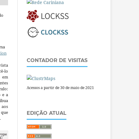
do
uma
tion
CONTADOR DE VISITAS
ista
ê-lo
m em
ntes
Acessos a partir de 30 de maio de 2021
culo:
o e a
ibua
 aos
a que
EDIÇÃO ATUAL
.