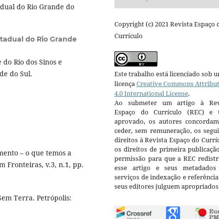
dual do Rio Grande do
Copyright (c) 2021 Revista Espaço 
Currículo
stadual do Rio Grande
do Rio dos Sinos e
de do Sul.
Este trabalho está licenciado sob 
licença
Creative Commons Attribu
4.0 International License
.
Ao submeter um artigo à Rev
Espaço do Currículo (REC) e t
aprovado, os autores concorda
ceder, sem remuneração, os segui
direitos à Revista Espaço do Currí
os direitos de primeira publicaçã
ento – o que temos a
permissão para que a REC redistr
 Fronteiras, v.3, n.1, pp.
esse artigo e seus metadados
serviços de indexação e referênci
seus editores julguem apropriados
em Terra. Petrópolis: