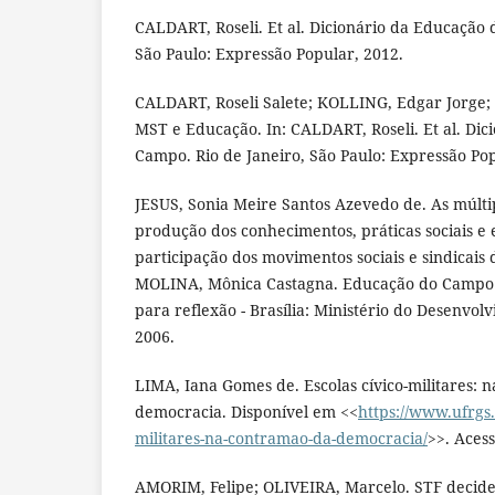
CALDART, Roseli. Et al. Dicionário da Educação 
São Paulo: Expressão Popular, 2012.
CALDART, Roseli Salete; KOLLING, Edgar Jorge; 
MST e Educação. In: CALDART, Roseli. Et al. Di
Campo. Rio de Janeiro, São Paulo: Expressão Pop
JESUS, Sonia Meire Santos Azevedo de. As múltipl
produção dos conhecimentos, práticas sociais e e
participação dos movimentos sociais e sindicais 
MOLINA, Mônica Castagna. Educação do Campo e
para reflexão - Brasília: Ministério do Desenvo
2006.
LIMA, Iana Gomes de. Escolas cívico-militares: 
democracia. Disponível em <<
https://www.ufrgs.
militares-na-contramao-da-democracia/
>>. Aces
AMORIM, Felipe; OLIVEIRA, Marcelo. STF decide 