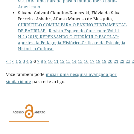
SOCIAIS: uma mirada para o mundo Ibero Latin-
Americano
Silvana Galvani Claudino-Kamazaki, Flávia da Silva
Ferreira Asbahr, Afonso Mancuso de Mesquita,
CURRÍCULO COMUM PARA O ENSINO FUNDAMENTAL
DE BAURU-SP
,
Revista Espaço do Currículo: Vol.11,
N.2 (2018) REPENSANDO O CURRÍCULO ESCOLAR:
aportes da Pedagogia Histórico-Crítica e da Psicologia
Histórico-Cultural
<<
<
1
2
3
4
5
6
7
8
9
10
11
12
13
14
15
16
17
18
19
20
21
22
23
2
Você também pode
iniciar uma pesquisa avançada por
similaridade
para este artigo.