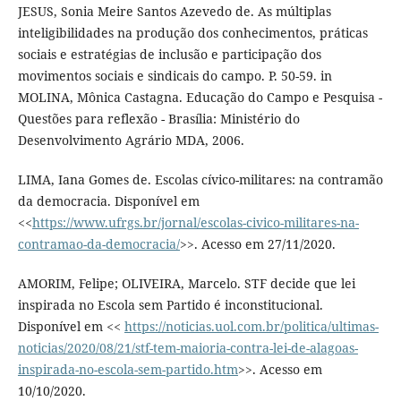
JESUS, Sonia Meire Santos Azevedo de. As múltiplas
inteligibilidades na produção dos conhecimentos, práticas
sociais e estratégias de inclusão e participação dos
movimentos sociais e sindicais do campo. P. 50-59. in
MOLINA, Mônica Castagna. Educação do Campo e Pesquisa -
Questões para reflexão - Brasília: Ministério do
Desenvolvimento Agrário MDA, 2006.
LIMA, Iana Gomes de. Escolas cívico-militares: na contramão
da democracia. Disponível em
<<
https://www.ufrgs.br/jornal/escolas-civico-militares-na-
contramao-da-democracia/
>>. Acesso em 27/11/2020.
AMORIM, Felipe; OLIVEIRA, Marcelo. STF decide que lei
inspirada no Escola sem Partido é inconstitucional.
Disponível em <<
https://noticias.uol.com.br/politica/ultimas-
noticias/2020/08/21/stf-tem-maioria-contra-lei-de-alagoas-
inspirada-no-escola-sem-partido.htm
>>. Acesso em
10/10/2020.