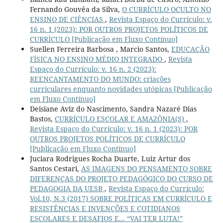
Fernando Gouvêa da Silva,
O CURRÍCULO OCULTO NO
ENSINO DE CIÊNCIAS
,
Revista Espaço do Currículo: v.
16 n. 1 (2023): POR OUTROS PROJETOS POLÍTICOS DE
CURRÍCULO [Publicação em Fluxo Contínuo]
Suellen Ferreira Barbosa , Marcio Santos,
EDUCAÇÃO
FÍSICA NO ENSINO MÉDIO INTEGRADO
,
Revista
Espaço do Currículo: v. 16 n. 2 (2023):
REENCANTAMENTO DO MUNDO: criações
curriculares enquanto novidades utópicas [Publicação
em Fluxo Contínuo]
Deisiane Aviz do Nascimento, Sandra Nazaré Dias
Bastos,
CURRÍCULO ESCOLAR E AMAZÔNIA(S)
,
Revista Espaço do Currículo: v. 16 n. 1 (2023): POR
OUTROS PROJETOS POLÍTICOS DE CURRÍCULO
[Publicação em Fluxo Contínuo]
Juciara Rodrigues Rocha Duarte, Luiz Artur dos
Santos Cestari,
AS IMAGENS DO PENSAMENTO SOBRE
DIFERENÇAS DO PROJETO PEDAGÓGICO DO CURSO DE
PEDAGOGIA DA UESB
,
Revista Espaço do Currículo:
Vol.10, N.3 (2017) SOBRE POLÍTICAS EM CURRÍCULO E
RESISTÊNCIAS E INVENÇÕES E COTIDIANOS
ESCOLARES E DESAFIOS E... “VAI TER LUTA!”