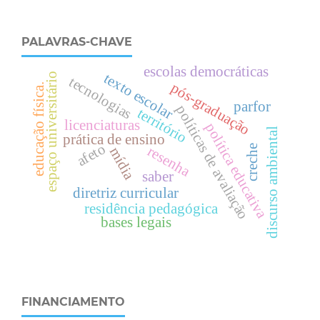
PALAVRAS-CHAVE
escolas democráticas
texto escolar
espaço universitário
tecnologias
pós-graduação
.
parfor
políticas de avaliação
território
licenciaturas
e
d
u
c
a
ç
ã
o
f
í
s
i
c
a
política educativa
discurso ambiental
prática de ensino
afeto
creche
resenha
mídia
saber
diretriz curricular
residência pedagógica
bases legais
FINANCIAMENTO