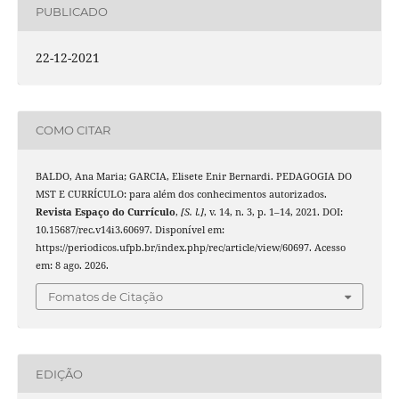
PUBLICADO
22-12-2021
COMO CITAR
BALDO, Ana Maria; GARCIA, Elisete Enir Bernardi. PEDAGOGIA DO
MST E CURRÍCULO: para além dos conhecimentos autorizados.
Revista Espaço do Currículo
,
[S. l.]
, v. 14, n. 3, p. 1–14, 2021. DOI:
10.15687/rec.v14i3.60697. Disponível em:
https://periodicos.ufpb.br/index.php/rec/article/view/60697. Acesso
em: 8 ago. 2026.
Fomatos de Citação
EDIÇÃO