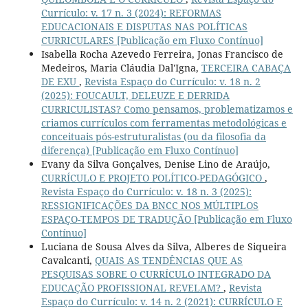
Currículo: v. 17 n. 3 (2024): REFORMAS
EDUCACIONAIS E DISPUTAS NAS POLÍTICAS
CURRICULARES [Publicação em Fluxo Contínuo]
Isabella Rocha Azevedo Ferreira, Jonas Francisco de
Medeiros, Maria Cláudia Dal'Igna,
TERCEIRA CABAÇA
DE EXU
,
Revista Espaço do Currículo: v. 18 n. 2
(2025): FOUCAULT, DELEUZE E DERRIDA
CURRICULISTAS? Como pensamos, problematizamos e
criamos currículos com ferramentas metodológicas e
conceituais pós-estruturalistas (ou da filosofia da
diferença) [Publicação em Fluxo Contínuo]
Evany da Silva Gonçalves, Denise Lino de Araújo,
CURRÍCULO E PROJETO POLÍTICO-PEDAGÓGICO
,
Revista Espaço do Currículo: v. 18 n. 3 (2025):
RESSIGNIFICAÇÕES DA BNCC NOS MÚLTIPLOS
ESPAÇO-TEMPOS DE TRADUÇÃO [Publicação em Fluxo
Contínuo]
Luciana de Sousa Alves da Silva, Alberes de Siqueira
Cavalcanti,
QUAIS AS TENDÊNCIAS QUE AS
PESQUISAS SOBRE O CURRÍCULO INTEGRADO DA
EDUCAÇÃO PROFISSIONAL REVELAM?
,
Revista
Espaço do Currículo: v. 14 n. 2 (2021): CURRÍCULO E