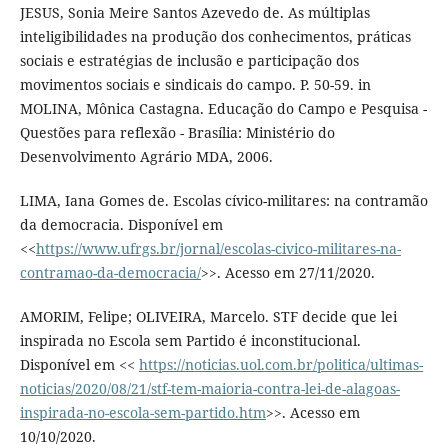
JESUS, Sonia Meire Santos Azevedo de. As múltiplas
inteligibilidades na produção dos conhecimentos, práticas
sociais e estratégias de inclusão e participação dos
movimentos sociais e sindicais do campo. P. 50-59. in
MOLINA, Mônica Castagna. Educação do Campo e Pesquisa -
Questões para reflexão - Brasília: Ministério do
Desenvolvimento Agrário MDA, 2006.
LIMA, Iana Gomes de. Escolas cívico-militares: na contramão
da democracia. Disponível em
<<
https://www.ufrgs.br/jornal/escolas-civico-militares-na-
contramao-da-democracia/
>>. Acesso em 27/11/2020.
AMORIM, Felipe; OLIVEIRA, Marcelo. STF decide que lei
inspirada no Escola sem Partido é inconstitucional.
Disponível em <<
https://noticias.uol.com.br/politica/ultimas-
noticias/2020/08/21/stf-tem-maioria-contra-lei-de-alagoas-
inspirada-no-escola-sem-partido.htm
>>. Acesso em
10/10/2020.