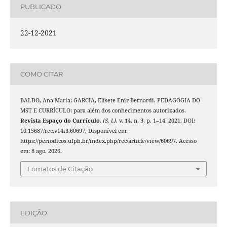
PUBLICADO
22-12-2021
COMO CITAR
BALDO, Ana Maria; GARCIA, Elisete Enir Bernardi. PEDAGOGIA DO
MST E CURRÍCULO: para além dos conhecimentos autorizados.
Revista Espaço do Currículo
,
[S. l.]
, v. 14, n. 3, p. 1–14, 2021. DOI:
10.15687/rec.v14i3.60697. Disponível em:
https://periodicos.ufpb.br/index.php/rec/article/view/60697. Acesso
em: 8 ago. 2026.
Fomatos de Citação
EDIÇÃO