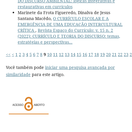
DO DISCURSO AMBIENTAL: lógicas integrativas e
restaurativas em currículos
Marinete da Frota Figueredo, Dinalva de Jesus
Santana Macêdo,
O CURRÍCULO ESCOLAR E A
EMERGÊNCIA DE UMA EDUCAÇÃO INTERCULTURAL
CRÍTICA
,
Revista Espaço do Currículo: v. 15 n. 2
(2022): CURRÍCULO E TEORIA DO DISCURSO: temas,
estratégias e perspectivas...
<<
<
1
2
3
4
5
6
7
8
9
10
11
12
13
14
15
16
17
18
19
20
21
22
23
2
Você também pode
iniciar uma pesquisa avançada por
similaridade
para este artigo.