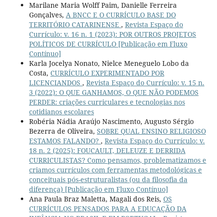
Marilane Maria Wolff Paim, Danielle Ferreira
Gonçalves,
A BNCC E O CURRÍCULO BASE DO
TERRITÓRIO CATARINENSE
,
Revista Espaço do
Currículo: v. 16 n. 1 (2023): POR OUTROS PROJETOS
POLÍTICOS DE CURRÍCULO [Publicação em Fluxo
Contínuo]
Karla Jocelya Nonato, Nielce Meneguelo Lobo da
Costa,
CURRÍCULO EXPERIMENTADO POR
LICENCIANDOS
,
Revista Espaço do Currículo: v. 15 n.
3 (2022): O QUE GANHAMOS, O QUE NÃO PODEMOS
PERDER: criações curriculares e tecnologias nos
cotidianos escolares
Robéria Nádia Araújo Nascimento, Augusto Sérgio
Bezerra de Oliveira,
SOBRE QUAL ENSINO RELIGIOSO
ESTAMOS FALANDO?
,
Revista Espaço do Currículo: v.
18 n. 2 (2025): FOUCAULT, DELEUZE E DERRIDA
CURRICULISTAS? Como pensamos, problematizamos e
criamos currículos com ferramentas metodológicas e
conceituais pós-estruturalistas (ou da filosofia da
diferença) [Publicação em Fluxo Contínuo]
Ana Paula Braz Maletta, Magali dos Reis,
OS
CURRÍCULOS PENSADOS PARA A EDUCAÇÃO DA