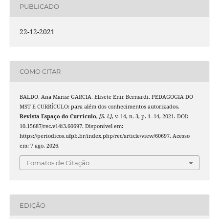
PUBLICADO
22-12-2021
COMO CITAR
BALDO, Ana Maria; GARCIA, Elisete Enir Bernardi. PEDAGOGIA DO
MST E CURRÍCULO: para além dos conhecimentos autorizados.
Revista Espaço do Currículo
,
[S. l.]
, v. 14, n. 3, p. 1–14, 2021. DOI:
10.15687/rec.v14i3.60697. Disponível em:
https://periodicos.ufpb.br/index.php/rec/article/view/60697. Acesso
em: 7 ago. 2026.
Fomatos de Citação
EDIÇÃO