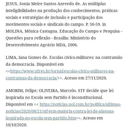
JESUS, Sonia Meire Santos Azevedo de. As múltiplas
inteligibilidades na produção dos conhecimentos, práticas
sociais e estratégias de inclusão e participação dos
movimentos sociais e sindicais do campo. P. 50-59. in
MOLINA, Mônica Castagna. Educação do Campo e Pesquisa -
Questões para reflexão - Brasília: Ministério do
Desenvolvimento Agrário MDA, 2006.
LIMA, Iana Gomes de. Escolas cívico-militares: na contramão
da democracia. Disponível em
<<
https://www.ufrgs.br/jornal/escolas-civico-militares-na-
contramao-da-democracia/
>>. Acesso em 27/11/2020.
AMORIM, Felipe; OLIVEIRA, Marcelo. STF decide que lei
inspirada no Escola sem Partido é inconstitucional.
Disponível em <<
https://noticias.uol.com.br/politica/ultimas-
noticias/2020/08/21/stf-tem-maioria-contra-lei-de-alagoas-
inspirada-no-escola-sem-partido.htm
>>. Acesso em
10/10/2020.