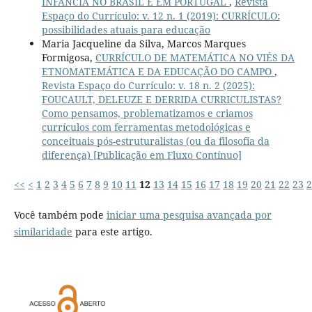
INFÂNCIA NO BRASIL E EM PORTUGAL
,
Revista
Espaço do Currículo: v. 12 n. 1 (2019): CURRÍCULO:
possibilidades atuais para educação
Maria Jacqueline da Silva, Marcos Marques
Formigosa,
CURRÍCULO DE MATEMÁTICA NO VIÉS DA
ETNOMATEMÁTICA E DA EDUCAÇÃO DO CAMPO
,
Revista Espaço do Currículo: v. 18 n. 2 (2025):
FOUCAULT, DELEUZE E DERRIDA CURRICULISTAS?
Como pensamos, problematizamos e criamos
currículos com ferramentas metodológicas e
conceituais pós-estruturalistas (ou da filosofia da
diferença) [Publicação em Fluxo Contínuo]
<<
<
1
2
3
4
5
6
7
8
9
10
11
12
13
14
15
16
17
18
19
20
21
22
23
2
Você também pode
iniciar uma pesquisa avançada por
similaridade
para este artigo.