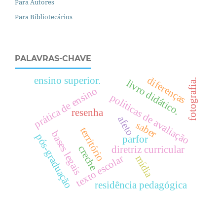
Para Autores
Para Bibliotecários
PALAVRAS-CHAVE
diferenças
ensino superior.
fotografia.
livro didático.
prática de ensino
políticas de avaliação
resenha
afeto
saber
território
bases legais
pós-graduação
parfor
creche
diretriz curricular
texto escolar
mídia
residência pedagógica