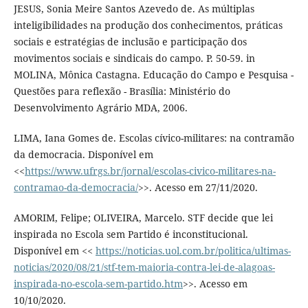
JESUS, Sonia Meire Santos Azevedo de. As múltiplas
inteligibilidades na produção dos conhecimentos, práticas
sociais e estratégias de inclusão e participação dos
movimentos sociais e sindicais do campo. P. 50-59. in
MOLINA, Mônica Castagna. Educação do Campo e Pesquisa -
Questões para reflexão - Brasília: Ministério do
Desenvolvimento Agrário MDA, 2006.
LIMA, Iana Gomes de. Escolas cívico-militares: na contramão
da democracia. Disponível em
<<
https://www.ufrgs.br/jornal/escolas-civico-militares-na-
contramao-da-democracia/
>>. Acesso em 27/11/2020.
AMORIM, Felipe; OLIVEIRA, Marcelo. STF decide que lei
inspirada no Escola sem Partido é inconstitucional.
Disponível em <<
https://noticias.uol.com.br/politica/ultimas-
noticias/2020/08/21/stf-tem-maioria-contra-lei-de-alagoas-
inspirada-no-escola-sem-partido.htm
>>. Acesso em
10/10/2020.