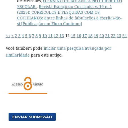
de Meirelles,
O ENSINO DE BOTÂNICA NO CURRÍCULO
ESCOLAR
,
Revista Espaço do Currículo: v. 19 n. 1
(2026): CURRÍCULOS E PESQUISAS COM OS
COTIDIANOS: entre linhas de fabulações e escritas-de-
si [Publicação em Fluxo Contínuo]
<<
<
2
3
4
5
6
7
8
9
10
11
12
13
14
15
16
17
18
19
20
21
22
23
24
Você também pode
iniciar uma pesquisa avançada por
similaridade
para este artigo.
ENVIAR SUBMISSÃO