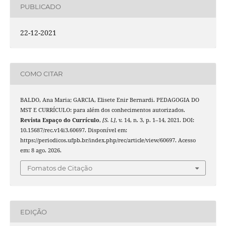
PUBLICADO
22-12-2021
COMO CITAR
BALDO, Ana Maria; GARCIA, Elisete Enir Bernardi. PEDAGOGIA DO
MST E CURRÍCULO: para além dos conhecimentos autorizados.
Revista Espaço do Currículo
,
[S. l.]
, v. 14, n. 3, p. 1–14, 2021. DOI:
10.15687/rec.v14i3.60697. Disponível em:
https://periodicos.ufpb.br/index.php/rec/article/view/60697. Acesso
em: 8 ago. 2026.
Fomatos de Citação
EDIÇÃO