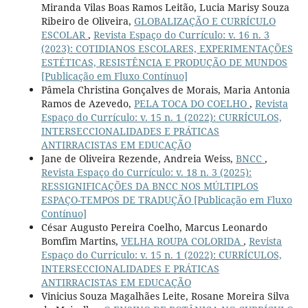
Miranda Vilas Boas Ramos Leitão, Lucia Marisy Souza
Ribeiro de Oliveira,
GLOBALIZAÇÃO E CURRÍCULO
ESCOLAR
,
Revista Espaço do Currículo: v. 16 n. 3
(2023): COTIDIANOS ESCOLARES, EXPERIMENTAÇÕES
ESTÉTICAS, RESISTÊNCIA E PRODUÇÃO DE MUNDOS
[Publicação em Fluxo Contínuo]
Pâmela Christina Gonçalves de Morais, Maria Antonia
Ramos de Azevedo,
PELA TOCA DO COELHO
,
Revista
Espaço do Currículo: v. 15 n. 1 (2022): CURRÍCULOS,
INTERSECCIONALIDADES E PRÁTICAS
ANTIRRACISTAS EM EDUCAÇÃO
Jane de Oliveira Rezende, Andreia Weiss,
BNCC
,
Revista Espaço do Currículo: v. 18 n. 3 (2025):
RESSIGNIFICAÇÕES DA BNCC NOS MÚLTIPLOS
ESPAÇO-TEMPOS DE TRADUÇÃO [Publicação em Fluxo
Contínuo]
César Augusto Pereira Coelho, Marcus Leonardo
Bomfim Martins,
VELHA ROUPA COLORIDA
,
Revista
Espaço do Currículo: v. 15 n. 1 (2022): CURRÍCULOS,
INTERSECCIONALIDADES E PRÁTICAS
ANTIRRACISTAS EM EDUCAÇÃO
Vinicius Souza Magalhães Leite, Rosane Moreira Silva