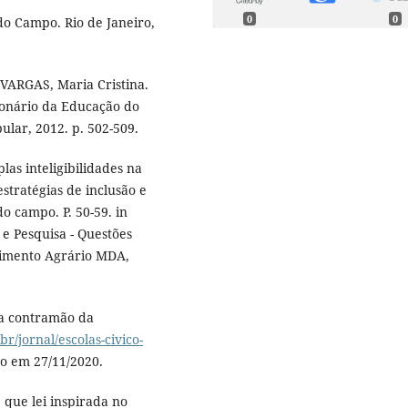
0
0
do Campo. Rio de Janeiro,
VARGAS, Maria Cristina.
cionário da Educação do
ular, 2012. p. 502-509.
as inteligibilidades na
stratégias de inclusão e
do campo. P. 50-59. in
 Pesquisa - Questões
lvimento Agrário MDA,
na contramão da
br/jornal/escolas-civico-
so em 27/11/2020.
que lei inspirada no