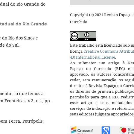
dual do Rio Grande do
Copyright (c) 2021 Revista Espaço 
Currículo
stadual do Rio Grande
do Rio dos Sinos e
de do Sul.
Este trabalho está licenciado sob 
licença
Creative Commons Attribu
4.0 International License
.
Ao submeter um artigo à Rev
Espaço do Currículo (REC) e t
aprovado, os autores concorda
ceder, sem remuneração, os segui
direitos à Revista Espaço do Currí
os direitos de primeira publicaçã
ento – o que temos a
permissão para que a REC redistr
 Fronteiras, v.3, n.1, pp.
esse artigo e seus metadados
serviços de indexação e referênci
seus editores julguem apropriados
em Terra. Petrópolis: