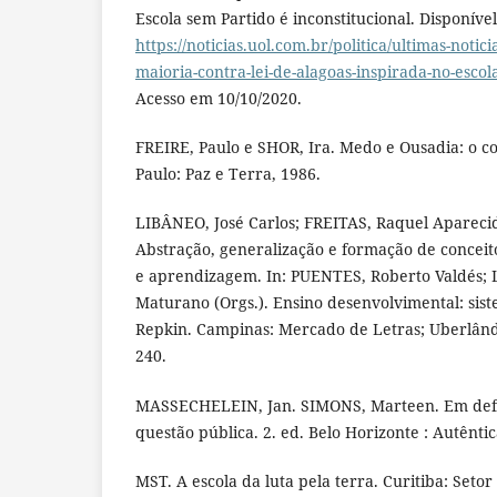
Escola sem Partido é inconstitucional. Disponíve
https://noticias.uol.com.br/politica/ultimas-notici
maioria-contra-lei-de-alagoas-inspirada-no-esco
Acesso em 10/10/2020.
FREIRE, Paulo e SHOR, Ira. Medo e Ousadia: o co
Paulo: Paz e Terra, 1986.
LIBÂNEO, José Carlos; FREITAS, Raquel Aparec
Abstração, generalização e formação de conceit
e aprendizagem. In: PUENTES, Roberto Valdés
Maturano (Orgs.). Ensino desenvolvimental: sis
Repkin. Campinas: Mercado de Letras; Uberlândi
240.
MASSECHELEIN, Jan. SIMONS, Marteen. Em defe
questão pública. 2. ed. Belo Horizonte : Autêntic
MST. A escola da luta pela terra. Curitiba: Set