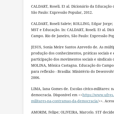
CALDART, Roseli. Et al. Dicionário da Educação 
São Paulo: Expressão Popular, 2012.
CALDART, Roseli Salete; KOLLING, Edgar Jorge; 
MST e Educação. In: CALDART, Roseli. Et al. Di
Campo. Rio de Janeiro, São Paulo: Expressão Pop
JESUS, Sonia Meire Santos Azevedo de. As múltipl
produção dos conhecimentos, práticas sociais e e
participação dos movimentos sociais e sindicais 
MOLINA, Mônica Castagna. Educação do Campo e
para reflexão - Brasília: Ministério do Desenvo
2006.
LIMA, Iana Gomes de. Escolas cívico-militares: 
democracia. Disponível em <<
https://www.ufrgs.
militares-na-contramao-da-democracia/
>>. Aces
AMORIM, Felipe; OLIVEIRA, Marcelo. STF decide 