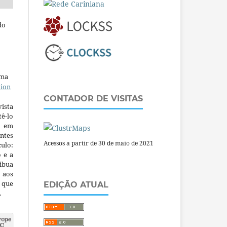
do
uma
tion
CONTADOR DE VISITAS
ista
ê-lo
m em
ntes
Acessos a partir de 30 de maio de 2021
culo:
o e a
ibua
 aos
a que
EDIÇÃO ATUAL
.