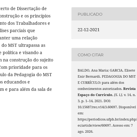
certo de Dissertação de
PUBLICADO
nstrução e os princípios
nto dos Trabalhadores e
22-12-2021
ises parciais que
anter uma relação
a do MST ultrapassa as
 política e visando a
COMO CITAR
m na construção do sujeito
 Com prioridade para os
BALDO, Ana Maria; GARCIA, Elisete
ículo da Pedagogia do MST
Enir Bernardi. PEDAGOGIA DO MST
os educandos e
E CURRÍCULO: para além dos
em e para além da sala de
conhecimentos autorizados.
Revista
Espaço do Currículo
,
[S. l.]
, v. 14, n.
3, p. 1–14, 2021. DOI:
10.15687/rec.v14i3.60697. Disponível
em:
https://periodicos.ufpb.br/index.php/
ec/article/view/60697. Acesso em: 7
ago. 2026.