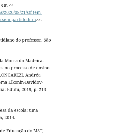
l em <<
as/2020/08/21/stf-tem-
la-sem-partido.htm
>>.
tidiano do professor. São
ida Marra da Madeira.
os no processo de ensino
; LONGAREZI, Andréa
tema Elkonin-Davidov-
a: Edufu, 2019, p. 213-
sa da escola: uma
a, 2014.
or de Educação do MST,