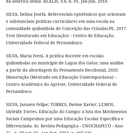
da américa latina. REALIS, v.8, n. 01, Jan-Jun. 2018.
SILVA, Delma Josefa. Referenciais epistêmicos que orientam
e substanciam práticas curriculares em uma escola na
comunidade quilombola de Conceição das Crioulas-PE. 2017.
Tese (Doutorado em Educação) – Centro de Educação,
Universidade Federal de Pernambuco.
SILVA, Maria Iveni. A prática docente em escolas
quilombolas no município de Lagoa dos Gatos: uma análise
a partir da abordagem do Pensamento Decolonial, 2020.
Dissertação (Mestrado em Educação Contemporânea) –
Centro Acadêmico do Agreste, Universidade Federal de
Pernambuco.
SILVA, Janssen Felipe; TORRES, Denise Xavier; LEMOS,
Girleide Torres. Educação do Campo: a luta dos Movimentos
Sociais Campesinos por uma Educação Escolar Específica e
Diferenciada. In. Revista Pedagógica - UNOCHAPECÓ - Ano-
15 - n. 28 vol. 01 - jan./jun. 2012, p. 407-436.