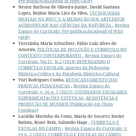
Pré-publicação/Ahead of Print (AOP)
Nestor Barbosa de Oliveira-Junior, David Santana
Lopes, Rejâne Maria Lira da Silva,
TECNOLOGIAS
DIGITAIS NA BNCC E A MEDIAÇÃO DOS ARTEFATOS
AUDIOVISUAIS NAS CIÊNCIAS DA NATUREZA
,
Revista
Espaço do Currículo: Pré-publicação/Ahead of Print
(AOP)
Terezinha Maria Schuchter, Fábio Luiz Alves de
Amorim,
POLÍTICAS DE INCLUSÃO E CURRÍCULO NO
CONTEXTO CONTEMPORÂNEO
,
Revista Espaço do
Currículo: Vol.11, N.2 (2018) REPENSANDO O
CURRÍCULO ESCOLAR: aportes da Pedagogia
Histórico-Crítica e da Psicologia Histórico-Cultural
Yuri Rodrigues Cunha,
REENCANTAMENTO DAS
PRÁTICAS PEDAGÓGICAS
,
Revista Espaço do
Currículo: v. 16 n. 3 (2023): COTIDIANOS ESCOLARES,
EXPERIMENTAÇÕES ESTÉTICAS, RESISTÊNCIA E
PRODUÇÃO DE MUNDOS [Publicação em Fluxo
Contínuo]
Luciélio Marinho da Costa, Maria do Socorro Xavier
Batista, Roser Boix, Salomão Hage ,
CURRÍCULO E
ESCOLAS DO CAMPO
,
Revista Espaço do Currículo: v.
14 n. 2 (2021): CURRÍCULO E ESCOLAS DO CAMPO: