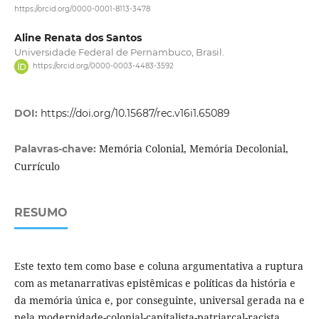
https://orcid.org/0000-0001-8113-3478
Aline Renata dos Santos
Universidade Federal de Pernambuco, Brasil.
https://orcid.org/0000-0003-4483-3592
DOI:
https://doi.org/10.15687/rec.v16i1.65089
Memória Colonial, Memória Decolonial,
Palavras-chave:
Currículo
RESUMO
Este texto tem como base e coluna argumentativa a ruptura
com as metanarrativas epistêmicas e políticas da história e
da memória única e, por conseguinte, universal gerada na e
pela modernidade-colonial-capitalista-patriarcal-racista,