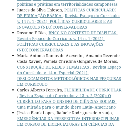
políticas e práticas em territorialidades camponesas
Juares da Silva Thiesen,
POLÍTICAS CURRICULARES
DE EDUCAÇÃO BÁSICA
,
Revista Espaço do Currículo:
v. 14 n. 1 (2021): POLÍTICAS CURRICULARES E AS
INOVAÇÕES (NEO)CONSERVADORAS
Rosanne E Dias,
BNCC NO CONTEXTO DE DISPUTAS
,
Revista Espaço do Currículo: v. 14 n. 1 (2021):
POLÍTICAS CURRICULARES E AS INOVAÇÕES
(NEO)CONSERVADORAS
Maria Antonia Ramos de Azevedo , Amanda Rezende
Costa Xavier, Pâmela Christina Gonçalves de Morais,
CONSTRUÇÃO DE REDES TEMÁTICAS
,
Revista Espaço
do Currículo: v. 14 n. Especial (2021):
DESLOCAMENTOS METODOLÓGICOS NAS PESQUISAS
EM CURRÍCULO
Carlos Alberto Ferreira,
FLEXIBILIDADE CURRICULAR
,
Revista Espaço do Currículo: v. 13 n. 2 (2020): O
CURRÍCULO PARA O ENSINO DE CIÊNCIAS SOCIAIS:
uma mirada para o mundo Ibero Latin- Americano
Jéssica Blank Lopes, Rafaele Rodrigues de Araujo,
EMERGÊNCIAS DA PERSPECTIVA INTERDISCIPLINAR
EM CURSOS DE LICENCIATURAS EM CIÊNCIAS DA