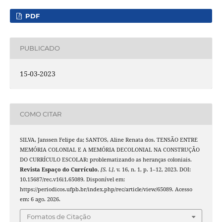
PDF
PUBLICADO
15-03-2023
COMO CITAR
SILVA, Janssen Felipe da; SANTOS, Aline Renata dos. TENSÃO ENTRE
MEMÓRIA COLONIAL E A MEMÓRIA DECOLONIAL NA CONSTRUÇÃO
DO CURRÍCULO ESCOLAR: problematizando as heranças coloniais.
Revista Espaço do Currículo
,
[S. l.]
, v. 16, n. 1, p. 1–12, 2023. DOI:
10.15687/rec.v16i1.65089. Disponível em:
https://periodicos.ufpb.br/index.php/rec/article/view/65089. Acesso
em: 6 ago. 2026.
Fomatos de Citação