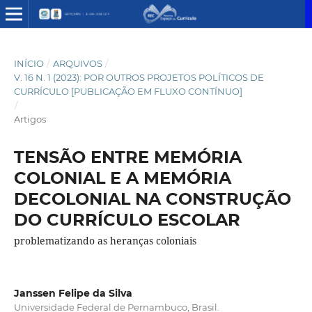
INÍCIO
/
ARQUIVOS
/
V. 16 N. 1 (2023): POR OUTROS PROJETOS POLÍTICOS DE
CURRÍCULO [PUBLICAÇÃO EM FLUXO CONTÍNUO]
/
Artigos
TENSÃO ENTRE MEMÓRIA
COLONIAL E A MEMÓRIA
DECOLONIAL NA CONSTRUÇÃO
DO CURRÍCULO ESCOLAR
problematizando as heranças coloniais
Janssen Felipe da Silva
Universidade Federal de Pernambuco, Brasil.