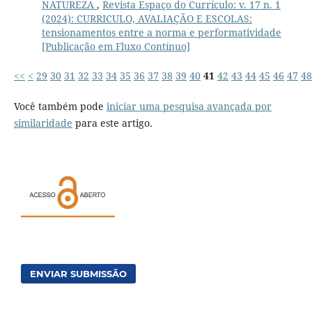
NATUREZA
,
Revista Espaço do Currículo: v. 17 n. 1
(2024): CURRICULO, AVALIAÇÃO E ESCOLAS:
tensionamentos entre a norma e performatividade
[Publicação em Fluxo Contínuo]
<<
<
29
30
31
32
33
34
35
36
37
38
39
40
41
42
43
44
45
46
47
48
Você também pode
iniciar uma pesquisa avançada por
similaridade
para este artigo.
ENVIAR SUBMISSÃO