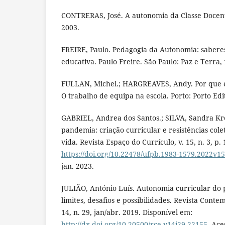
CONTRERAS, José. A autonomia da Classe Docente
2003.
FREIRE, Paulo. Pedagogia da Autonomia: saberes
educativa. Paulo Freire. São Paulo: Paz e Terra,
FULLAN, Michel.; HARGREAVES, Andy. Por que é 
O trabalho de equipa na escola. Porto: Porto Edi
GABRIEL, Andrea dos Santos.; SILVA, Sandra Kre
pandemia: criação curricular e resistências col
vida. Revista Espaço do Currículo, v. 15, n. 3, p.
https://doi.org/10.22478/ufpb.1983-1579.2022v1
jan. 2023.
JULIÃO, António Luís. Autonomia curricular do 
limites, desafios e possibilidades. Revista Cont
14, n. 29, jan/abr. 2019. Disponível em:
http://dx.doi.org/10.20500/rce.v14i29.22155
. Ace