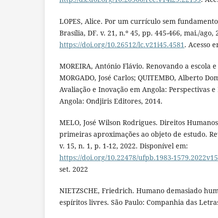
LOPES, Alice. Por um currículo sem fundamentos.
Brasília, DF. v. 21, n.º 45, pp. 445-466, mai./ago,
https://doi.org/10.26512/lc.v21i45.4581
. Acesso e
MOREIRA, António Flávio. Renovando a escola e o
MORGADO, José Carlos; QUITEMBO, Alberto Domin
Avaliação e Inovação em Angola: Perspectivas e 
Angola: Ondjiris Editores, 2014.
MELO, José Wilson Rodrigues. Direitos Humanos 
primeiras aproximações ao objeto de estudo. Re
v. 15, n. 1, p. 1-12, 2022. Disponível em:
https://doi.org/10.22478/ufpb.1983-1579.2022v1
set. 2022
NIETZSCHE, Friedrich. Humano demasiado huma
espíritos livres. São Paulo: Companhia das Letra