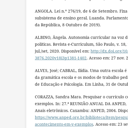
ANGOLA. Lei n.º 276/19, de 6 de Setembro. Fixa
subsistema de ensino geral. Luanda. Parlamento
da República, 8 Outubro de 2019).
ALBINO, Ângela. Autonomia curricular na voz do
políticas. Revista e-Curriculum, São Paulo, v. 18,
jul./set, 2020. Disponível em:
http://dx.doi.org/1
3876.2020v18i3p1381-1402
. Acesso em: 27 nov. 
ALVES, José; CABRAL, Ilídia. Uma outra escola é
da gramática escola e os modos de trabalho ped
de Educação e Psicologia. Em Linha, 31 de Outu
CORAZZA, Sandra Mara. Pesquisar o currículo 
exemplos. In: 27.ª REUNIÃO ANUAL DA ANPED, 
Anais eletrônicos. Caxambu: ANPED, 2004. Disp
https://www.anped.org.br/biblioteca/item/pesqu
acontecimento-em-v-exemplos
. Acesso em: 23 se