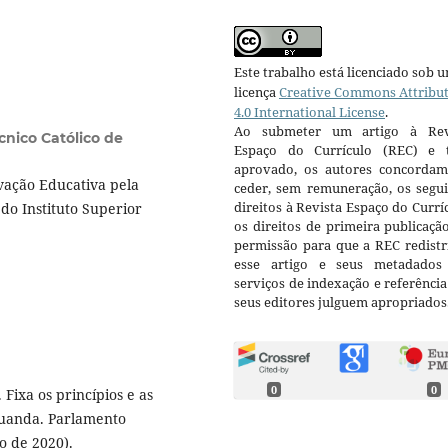
Este trabalho está licenciado sob 
licença
Creative Commons Attribu
4.0 International License
.
Ao submeter um artigo à Rev
écnico Católico de
Espaço do Currículo (REC) e t
aprovado, os autores concorda
vação Educativa pela
ceder, sem remuneração, os segui
direitos à Revista Espaço do Currí
do Instituto Superior
os direitos de primeira publicaçã
permissão para que a REC redistr
esse artigo e seus metadados
serviços de indexação e referênci
seus editores julguem apropriados
0
0
Fixa os princípios e as
Luanda. Parlamento
o de 2020).