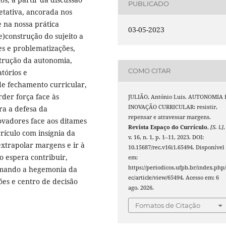
PUBLICADO
retativa, ancorada nos
e na nossa prática
03-05-2023
e)construção do sujeito a
es e problematizações,
strução da autonomia,
COMO CITAR
tórios e
de fechamento curricular,
rder força face às
JULIÃO, António Luis. AUTONOMIA 
INOVAÇÃO CURRICULAR: resistir,
ra a defesa da
repensar e atravessar margens.
ovadores face aos ditames
Revista Espaço do Currículo
,
[S. l.]
,
rículo com insígnia da
v. 16, n. 1, p. 1–11, 2023. DOI:
extrapolar margens e ir à
10.15687/rec.v16i1.65494. Disponível
o espera contribuir,
em:
https://periodicos.ufpb.br/index.php/
irmando a hegemonia da
ec/article/view/65494. Acesso em: 6
ões e centro de decisão
ago. 2026.
Fomatos de Citação