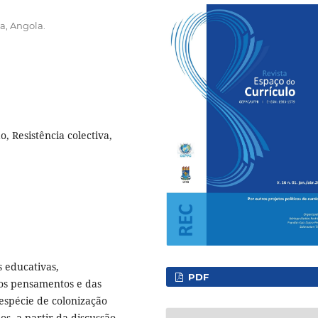
la, Angola.
, Resistência colectiva,
s educativas,
PDF
os pensamentos e das
espécie de colonização
os, a partir da discussão