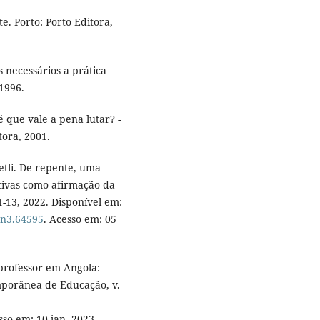
. Porto: Porto Editora,
 necessários a prática
 1996.
que vale a pena lutar? -
tora, 2001.
tli. De repente, uma
etivas como afirmação da
 1-13, 2022. Disponível em:
5n3.64595
. Acesso em: 05
professor em Angola:
emporânea de Educação, v.
sso em: 10 jan. 2023.