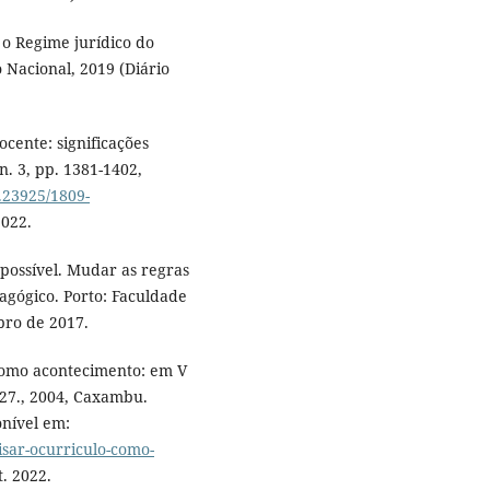
 o Regime jurídico do
 Nacional, 2019 (Diário
cente: significações
 n. 3, pp. 1381-1402,
0.23925/1809-
2022.
 possível. Mudar as regras
agógico. Porto: Faculdade
bro de 2017.
como acontecimento: em V
27., 2004, Caxambu.
onível em:
isar-ocurriculo-como-
t. 2022.