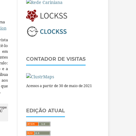
uma
tion
ista
ê-lo
m em
ntes
CONTADOR DE VISITAS
culo:
o e a
ibua
 aos
a que
Acessos a partir de 30 de maio de 2021
.
EDIÇÃO ATUAL