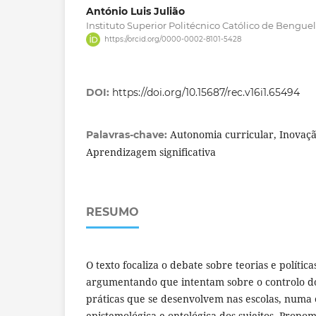
António Luis Julião
Instituto Superior Politécnico Católico de Bengue
https://orcid.org/0000-0002-8101-5428
DOI:
https://doi.org/10.15687/rec.v16i1.65494
Autonomia curricular, Inovação
Palavras-chave:
Aprendizagem significativa
RESUMO
O texto focaliza o debate sobre teorias e política
argumentando que intentam sobre o controlo d
práticas que se desenvolvem nas escolas, numa 
epistemológica e ontológica dos sujeitos. Propom