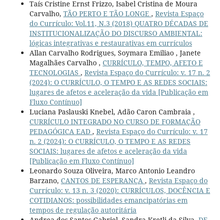
Taís Cristine Ernst Frizzo, Isabel Cristina de Moura
Carvalho,
TÃO PERTO E TÃO LONGE
,
Revista Espaço
do Currículo: Vol.11, N.3 (2018) QUATRO DÉCADAS DE
INSTITUCIONALIZAÇÃO DO DISCURSO AMBIENTAL:
lógicas integrativas e restaurativas em currículos
Allan Carvalho Rodrigues, Soymara Emiliao , Janete
Magalhães Carvalho ,
CURRÍCULO, TEMPO, AFETO E
TECNOLOGIAS
,
Revista Espaço do Currículo: v. 17 n. 2
(2024): O CURRÍCULO, O TEMPO E AS REDES SOCIAIS:
lugares de afetos e aceleração da vida [Publicação em
Fluxo Contínuo]
Luciana Paslauski Knebel, Adão Caron Cambraia ,
CURRÍCULO INTEGRADO NO CURSO DE FORMAÇÃO
PEDAGÓGICA EAD
,
Revista Espaço do Currículo: v. 17
n. 2 (2024): O CURRÍCULO, O TEMPO E AS REDES
SOCIAIS: lugares de afetos e aceleração da vida
[Publicação em Fluxo Contínuo]
Leonardo Souza Oliveira, Marco Antonio Leandro
Barzano,
CANTOS DE ESPERANÇA
,
Revista Espaço do
Currículo: v. 13 n. 3 (2020): CURRÍCULOS, DOCÊNCIA E
COTIDIANOS: possibilidades emancipatórias em
tempos de regulação autoritária
Andrea dos Santos Gabriel, Sandra Kretli da Silva,
DE