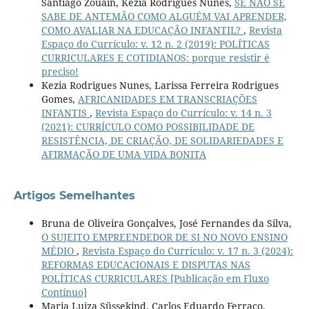
Santiago Zouain, Kezia Rodrigues Nunes,
SE NÃO SE
SABE DE ANTEMÃO COMO ALGUÉM VAI APRENDER,
COMO AVALIAR NA EDUCAÇÃO INFANTIL?
,
Revista
Espaço do Currículo: v. 12 n. 2 (2019): POLÍTICAS
CURRICULARES E COTIDIANOS: porque resistir é
preciso!
Kezia Rodrigues Nunes, Larissa Ferreira Rodrigues
Gomes,
AFRICANIDADES EM TRANSCRIAÇÕES
INFANTIS
,
Revista Espaço do Currículo: v. 14 n. 3
(2021): CURRÍCULO COMO POSSIBILIDADE DE
RESISTÊNCIA, DE CRIAÇÃO, DE SOLIDARIEDADES E
AFIRMAÇÃO DE UMA VIDA BONITA
Artigos Semelhantes
Bruna de Oliveira Gonçalves, José Fernandes da Silva,
O SUJEITO EMPREENDEDOR DE SI NO NOVO ENSINO
MÉDIO
,
Revista Espaço do Currículo: v. 17 n. 3 (2024):
REFORMAS EDUCACIONAIS E DISPUTAS NAS
POLÍTICAS CURRICULARES [Publicação em Fluxo
Contínuo]
Maria Luiza Süssekind, Carlos Eduardo Ferraço,