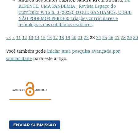
REPENTE, UMA PANDEMIA
,
Revista Espaço do
Currículo: v. 15 n. 3 (2022): O QUE GANHAMOS, O QUE
NÃO PODEMOS PERDER: criações curriculares e
tecnologias nos cotidianos escolares
<<
<
11
12
13
14
15
16
17
18
19
20
21
22
23
24
25
26
27
28
29
30
Você também pode
iniciar uma pesquisa avançada por
similaridade
para este artigo.
ENVIAR SUBMISSÃO