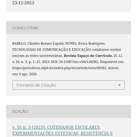
23-12-2023
COMO CITAR
RABELO, Cláudio Renato Zapalá; NUNES, Kezia Rodrigues.
TECNOLOGIAS DE COMUNICAÇÃO E EDUCAÇÃO: cotidianos tecidos
em/com as redes universitárias.
Revista Espaço do Currículo
,
[S. l.]
,
v. 16, n. 3, p. 1–11, 2023. DOI: 10.15687/rec.v16i3.68382. Disponível em:
https://periodicos.ufpb.br/index.php/rec/article/view/68382. Acesso
em: 9 ago. 2026.
Fomatos de Citação
EDIÇÃO
v. 16 n. 3 (2023): COTIDIANOS ESCOLARES,
EXPERIMENTAÇÕES ESTÉTICAS, RESISTÊNCIA E