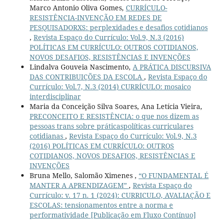
Marco Antonio Oliva Gomes,
CURRÍCULO-
RESISTÊNCIA-INVENÇÃO EM REDES DE
PESQUISADORXS: perplexidades e desafios cotidianos
,
Revista Espaço do Currículo: Vol.9, N.3 (2016)
POLÍTICAS EM CURRÍCULO: OUTROS COTIDIANOS,
NOVOS DESAFIOS, RESISTÊNCIAS E INVENÇÕES
Lindalva Gouveia Nascimento,
A PRÁTICA DISCURSIVA
DAS CONTRIBUIÇÕES DA ESCOLA
,
Revista Espaço do
Currículo: Vol.7, N.3 (2014) CURRÍCULO: mosaico
interdisciplinar
Maria da Conceição Silva Soares, Ana Letícia Vieira,
PRECONCEITO E RESISTÊNCIA: o que nos dizem as
pessoas trans sobre práticaspolíticas curriculares
cotidianas
,
Revista Espaço do Currículo: Vol.9, N.3
(2016) POLÍTICAS EM CURRÍCULO: OUTROS
COTIDIANOS, NOVOS DESAFIOS, RESISTÊNCIAS E
INVENÇÕES
Bruna Mello, Salomão Ximenes ,
“O FUNDAMENTAL É
MANTER A APRENDIZAGEM”
,
Revista Espaço do
Currículo: v. 17 n. 1 (2024): CURRICULO, AVALIAÇÃO E
ESCOLAS: tensionamentos entre a norma e
performatividade [Publicação em Fluxo Contínuo]