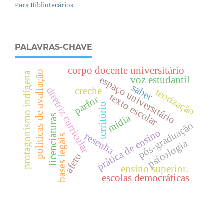
Para Bibliotecários
PALAVRAS-CHAVE
corpo docente universitário
políticas de avaliação
protagonismo indígena
espaço universitário
voz estudantil
saber
diretriz curricular
creche
teorização
texto escolar
parfor
território
mídia
licenciaturas
pós-graduação
prática de ensino
resenha
bases legais
psicologia
afeto
ensino superior.
escolas democráticas