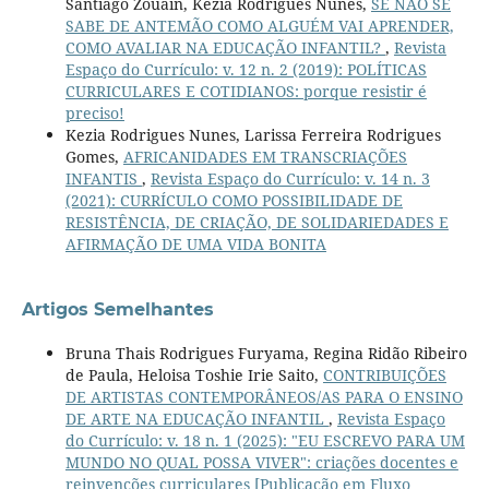
Santiago Zouain, Kezia Rodrigues Nunes,
SE NÃO SE
SABE DE ANTEMÃO COMO ALGUÉM VAI APRENDER,
COMO AVALIAR NA EDUCAÇÃO INFANTIL?
,
Revista
Espaço do Currículo: v. 12 n. 2 (2019): POLÍTICAS
CURRICULARES E COTIDIANOS: porque resistir é
preciso!
Kezia Rodrigues Nunes, Larissa Ferreira Rodrigues
Gomes,
AFRICANIDADES EM TRANSCRIAÇÕES
INFANTIS
,
Revista Espaço do Currículo: v. 14 n. 3
(2021): CURRÍCULO COMO POSSIBILIDADE DE
RESISTÊNCIA, DE CRIAÇÃO, DE SOLIDARIEDADES E
AFIRMAÇÃO DE UMA VIDA BONITA
Artigos Semelhantes
Bruna Thais Rodrigues Furyama, Regina Ridão Ribeiro
de Paula, Heloisa Toshie Irie Saito,
CONTRIBUIÇÕES
DE ARTISTAS CONTEMPORÂNEOS/AS PARA O ENSINO
DE ARTE NA EDUCAÇÃO INFANTIL
,
Revista Espaço
do Currículo: v. 18 n. 1 (2025): "EU ESCREVO PARA UM
MUNDO NO QUAL POSSA VIVER": criações docentes e
reinvenções curriculares [Publicação em Fluxo