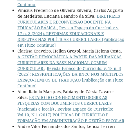
Contínuo]
Vinícius Frederico de Oliveira Silveira, Carlos Augusto
de Medeiros, Luciana Leandro da Silva,
DIRETRIZES
CURRICULARES E RECONVERSÃO DOCENTE NA
EDUCAÇÃO BÁSICA
,
Revista Espaço do Currículo: v.
17 n. 3 (2024): REFORMAS EDUCACIONAIS E
DISPUTAS NAS POLÍTICAS CURRICULARES [Publicação
em Fluxo Contínuo]
Clarissa Craveiro, Hellen Gregol, Maria Helena Costa,
A GESTÃO DEMOCRÁTICA A PARTIR DAS MUDANÇAS
CURRICULARES DA BASE NACIONAL COMUM
CURRICULAR
,
Revista Espaço do Currículo: v. 18 n. 3
(2025): RESSIGNIFICAÇÕES DA BNCC NOS MÚLTIPLOS
ESPAÇO-TEMPOS DE TRADUÇÃO [Publicação em Fluxo
Contínuo]
Aline Rabelo Marques, Fabiany de Cássia Tavares
Silva,
ESTADO DO CONHECIMENTO SOBRE AS
PESQUISAS COM DOCUMENTOS CURRICULARES
(nacionais e locais)
,
Revista Espaço do Currículo:
Vol.10, N.1 (2017) POLÍTICAS DE CURRÍCULO E
FORMAÇÃO EM ADMINISTRAÇÃO E GESTÃO ESCOLAR
André Vitor Fernandes dos Santos, Letícia Terreri