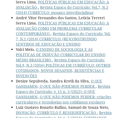
Serra Lima,
POLÍTICAS PÚBLICAS EM EDUCAÇÃO: A
AVALIAÇÃO
,
Revista Espaço do Currículo: Vol.7, N.3
(2014) CURRÍCULO: mosaico interdisciplinar
André Vitor Fernandes dos Santos, Letícia Terreri
Serra Lima,
POLÍTICAS PÚBLICAS EM EDUCAÇÃO: A
AVALIAÇÃO COMO UM PROBLEMA CURRICULAR
CONTEMPORÂNEO
,
Revista Espaço do Currículo: Vol.
7, N.1 (2014) CURRÍCULO: (RE)CONSTRUINDO
SENTIDOS DE EDUCAÇÃO E ENSINO
Valci Melo,
O ENSINO DE SOCIOLOGIA E AS
POLÍTICAS DE INDUÇÃO CURRICULAR DO ENSINO
MÉDIO BRASILEIRO
,
Revista Espaço do Currículo:
Vol.9, N.3 (2016) POLÍTICAS EM CURRÍCULO: OUTROS
COTIDIANOS, NOVOS DESAFIOS, RESISTÊNCIAS E
INVENÇÕES
Denize Sepulveda, Sandra Kretli da Silva,
O QUE
GANHAMOS, O QUE NÃO PODEMOS PERDER
,
Revista
Espaço do Currículo: v. 15 n. 3 (2022): O QUE
GANHAMOS, O QUE NÃO PODEMOS PERDER: criações
curriculares e tecnologias nos cotidianos escolares
Luiz Gustavo Bonatto Rufino, Samuel de Souza Neto,
INOVAÇÃO, CURRÍCULO E RESSIGNIFICAÇÃO
,
Revista
Espaço do Currículo: v. 16 n. 3 (2023): COTIDIANOS