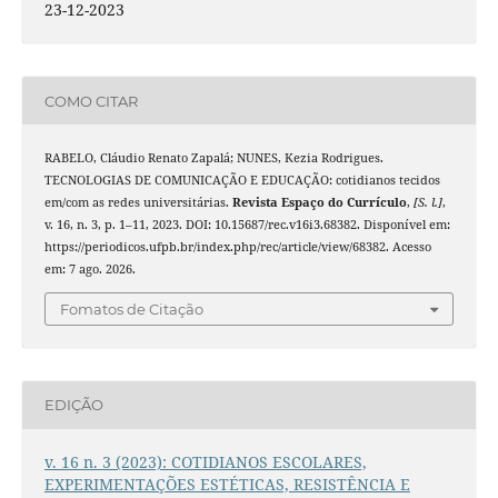
23-12-2023
COMO CITAR
RABELO, Cláudio Renato Zapalá; NUNES, Kezia Rodrigues.
TECNOLOGIAS DE COMUNICAÇÃO E EDUCAÇÃO: cotidianos tecidos
em/com as redes universitárias.
Revista Espaço do Currículo
,
[S. l.]
,
v. 16, n. 3, p. 1–11, 2023. DOI: 10.15687/rec.v16i3.68382. Disponível em:
https://periodicos.ufpb.br/index.php/rec/article/view/68382. Acesso
em: 7 ago. 2026.
Fomatos de Citação
EDIÇÃO
v. 16 n. 3 (2023): COTIDIANOS ESCOLARES,
EXPERIMENTAÇÕES ESTÉTICAS, RESISTÊNCIA E