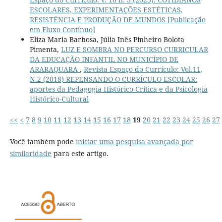
ESCOLARES, EXPERIMENTAÇÕES ESTÉTICAS,
RESISTÊNCIA E PRODUÇÃO DE MUNDOS [Publicação
em Fluxo Contínuo]
Eliza Maria Barbosa, Júlia Inês Pinheiro Bolota
Pimenta,
LUZ E SOMBRA NO PERCURSO CURRICULAR
DA EDUCAÇÃO INFANTIL NO MUNICÍPIO DE
ARARAQUARA
,
Revista Espaço do Currículo: Vol.11,
N.2 (2018) REPENSANDO O CURRÍCULO ESCOLAR:
aportes da Pedagogia Histórico-Crítica e da Psicologia
Histórico-Cultural
<<
<
7
8
9
10
11
12
13
14
15
16
17
18
19
20
21
22
23
24
25
26
27
Você também pode
iniciar uma pesquisa avançada por
similaridade
para este artigo.