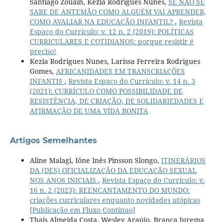
Santiago Zouain, Kezia Rodrigues Nunes,
SE NÃO SE
SABE DE ANTEMÃO COMO ALGUÉM VAI APRENDER,
COMO AVALIAR NA EDUCAÇÃO INFANTIL?
,
Revista
Espaço do Currículo: v. 12 n. 2 (2019): POLÍTICAS
CURRICULARES E COTIDIANOS: porque resistir é
preciso!
Kezia Rodrigues Nunes, Larissa Ferreira Rodrigues
Gomes,
AFRICANIDADES EM TRANSCRIAÇÕES
INFANTIS
,
Revista Espaço do Currículo: v. 14 n. 3
(2021): CURRÍCULO COMO POSSIBILIDADE DE
RESISTÊNCIA, DE CRIAÇÃO, DE SOLIDARIEDADES E
AFIRMAÇÃO DE UMA VIDA BONITA
Artigos Semelhantes
Aline Malagi, Iône Inês Pinsson Slongo,
ITINERÁRIOS
DA (DES) OFICIALIZAÇÃO DA EDUCAÇÃO SEXUAL
NOS ANOS INICIAIS
,
Revista Espaço do Currículo: v.
16 n. 2 (2023): REENCANTAMENTO DO MUNDO:
criações curriculares enquanto novidades utópicas
[Publicação em Fluxo Contínuo]
Thais Almeida Costa, Wesley Araújo, Branca Jurema