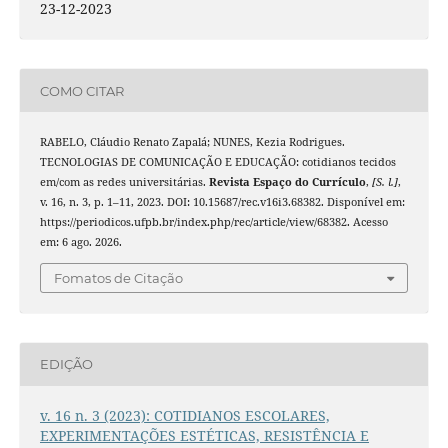
23-12-2023
COMO CITAR
RABELO, Cláudio Renato Zapalá; NUNES, Kezia Rodrigues.
TECNOLOGIAS DE COMUNICAÇÃO E EDUCAÇÃO: cotidianos tecidos
em/com as redes universitárias.
Revista Espaço do Currículo
,
[S. l.]
,
v. 16, n. 3, p. 1–11, 2023. DOI: 10.15687/rec.v16i3.68382. Disponível em:
https://periodicos.ufpb.br/index.php/rec/article/view/68382. Acesso
em: 6 ago. 2026.
Fomatos de Citação
EDIÇÃO
v. 16 n. 3 (2023): COTIDIANOS ESCOLARES,
EXPERIMENTAÇÕES ESTÉTICAS, RESISTÊNCIA E