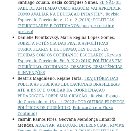
Santiago Zouain, Kezia Rodrigues Nunes,
SE NÃO SE
SABE DE ANTEMÃO COMO ALGUÉM VAI APRENDER,
COMO AVALIAR NA EDUCAÇÃO INFANTIL?
,
Revista
Espaço do Currículo: v. 12 n. 2 (2019): POLÍTICAS
CURRICULARES E COTIDIANOS: porque resistir é
preciso!
Danielle Piontkovsky, Maria Regina Lopes Gomes,
SOBRE A POTÊNCIA DAS PRATICASPOLÍTICAS
CURRICULARES E DE FORMAÇÕES DOCENTES
TECIDAS COM OS COTIDIANOS ESCOLARES
,
Revista
Espaço do Currículo: Vol.9, N.2 (2016) POLÍTICAS EM
CURRÍCULO: COTIDIANOS, DESAFIOS, RESISTÊNCIAS
E INVENÇÕES
Beatriz Magdaleno, Rejane Faria,
TRAJETÓRIA DAS
POLÍTICAS PÚBLICAS EDUCACIONAIS BRASILEIRAS
ATÉ A BNCC E O OLHAR DA COORDENAÇÃO
PEDAGÓGICA SOBRE SUA CRIAÇÃO
,
Revista Espaço
do Currículo: v. 16 n. 1 (2023): POR OUTROS PROJETOS
POLÍTICOS DE CURRÍCULO [Publicação em Fluxo
Contínuo]
Yasmin Ramos Pires, Geovana Mendonça Lunardi
Mendes,
ADAPTAR, ADEQUAR, DIFERENCIAR
,
Revista
Espaço do Currículo: v. 12 n. 3 (2019): POLÍTICAS E