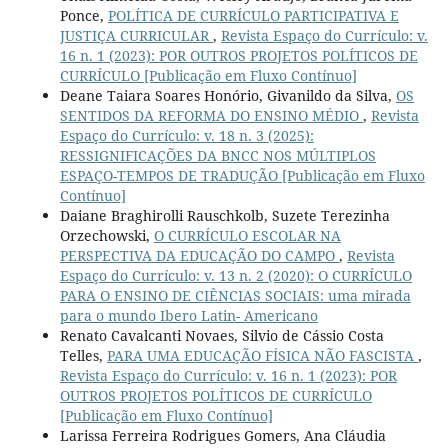
Ponce,
POLÍTICA DE CURRÍCULO PARTICIPATIVA E
JUSTIÇA CURRICULAR
,
Revista Espaço do Currículo: v.
16 n. 1 (2023): POR OUTROS PROJETOS POLÍTICOS DE
CURRÍCULO [Publicação em Fluxo Contínuo]
Deane Taiara Soares Honório, Givanildo da Silva,
OS
SENTIDOS DA REFORMA DO ENSINO MÉDIO
,
Revista
Espaço do Currículo: v. 18 n. 3 (2025):
RESSIGNIFICAÇÕES DA BNCC NOS MÚLTIPLOS
ESPAÇO-TEMPOS DE TRADUÇÃO [Publicação em Fluxo
Contínuo]
Daiane Braghirolli Rauschkolb, Suzete Terezinha
Orzechowski,
O CURRÍCULO ESCOLAR NA
PERSPECTIVA DA EDUCAÇÃO DO CAMPO
,
Revista
Espaço do Currículo: v. 13 n. 2 (2020): O CURRÍCULO
PARA O ENSINO DE CIÊNCIAS SOCIAIS: uma mirada
para o mundo Ibero Latin- Americano
Renato Cavalcanti Novaes, Silvio de Cássio Costa
Telles,
PARA UMA EDUCAÇÃO FÍSICA NÃO FASCISTA
,
Revista Espaço do Currículo: v. 16 n. 1 (2023): POR
OUTROS PROJETOS POLÍTICOS DE CURRÍCULO
[Publicação em Fluxo Contínuo]
Larissa Ferreira Rodrigues Gomers, Ana Cláudia