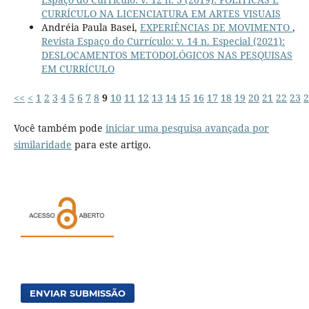
CURRÍCULO NA LICENCIATURA EM ARTES VISUAIS
Andréia Paula Basei,
EXPERIÊNCIAS DE MOVIMENTO
,
Revista Espaço do Currículo: v. 14 n. Especial (2021):
DESLOCAMENTOS METODOLÓGICOS NAS PESQUISAS
EM CURRÍCULO
<<
<
1
2
3
4
5
6
7
8
9
10
11
12
13
14
15
16
17
18
19
20
21
22
23
2
Você também pode
iniciar uma pesquisa avançada por
similaridade
para este artigo.
ENVIAR SUBMISSÃO