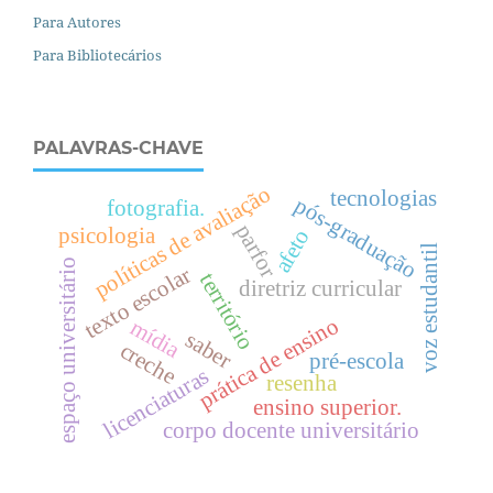
Para Autores
Para Bibliotecários
PALAVRAS-CHAVE
políticas de avaliação
tecnologias
pós-graduação
fotografia.
parfor
psicologia
afeto
voz estudantil
espaço universitário
texto escolar
território
diretriz curricular
prática de ensino
mídia
saber
creche
pré-escola
licenciaturas
resenha
ensino superior.
corpo docente universitário