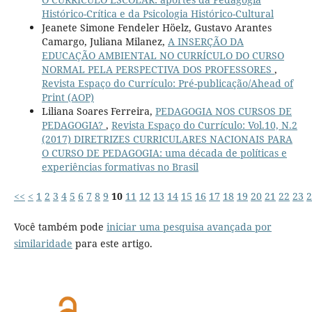
Histórico-Crítica e da Psicologia Histórico-Cultural
Jeanete Simone Fendeler Höelz, Gustavo Arantes
Camargo, Juliana Milanez,
A INSERÇÃO DA
EDUCAÇÃO AMBIENTAL NO CURRÍCULO DO CURSO
NORMAL PELA PERSPECTIVA DOS PROFESSORES
,
Revista Espaço do Currículo: Pré-publicação/Ahead of
Print (AOP)
Liliana Soares Ferreira,
PEDAGOGIA NOS CURSOS DE
PEDAGOGIA?
,
Revista Espaço do Currículo: Vol.10, N.2
(2017) DIRETRIZES CURRICULARES NACIONAIS PARA
O CURSO DE PEDAGOGIA: uma década de políticas e
experiências formativas no Brasil
<<
<
1
2
3
4
5
6
7
8
9
10
11
12
13
14
15
16
17
18
19
20
21
22
23
2
Você também pode
iniciar uma pesquisa avançada por
similaridade
para este artigo.