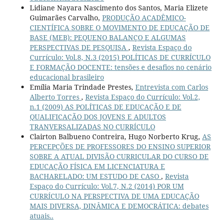
Lidiane Nayara Nascimento dos Santos, Maria Elizete
Guimarães Carvalho,
PRODUÇÃO ACADÊMICO-
CIENTÍFICA SOBRE O MOVIMENTO DE EDUCAÇÃO DE
BASE (MEB): PEQUENO BALANÇO E ALGUMAS
PERSPECTIVAS DE PESQUISA
,
Revista Espaço do
Currículo: Vol.8, N.3 (2015) POLÍTICAS DE CURRÍCULO
E FORMAÇÃO DOCENTE: tensões e desafios no cenário
educacional brasileiro
Emília Maria Trindade Prestes,
Entrevista com Carlos
Alberto Torres
,
Revista Espaço do Currículo: Vol.2,
n.1 (2009) AS POLÍTICAS DE EDUCAÇÃO E DE
QUALIFICAÇÃO DOS JOVENS E ADULTOS
TRANVERSALIZADAS NO CURRÍCULO
Clairton Balbueno Contreira, Hugo Norberto Krug,
AS
PERCEPÇÕES DE PROFESSORES DO ENSINO SUPERIOR
SOBRE A ATUAL DIVISÃO CURRICULAR DO CURSO DE
EDUCAÇÃO FÍSICA EM LICENCIATURA E
BACHARELADO: UM ESTUDO DE CASO
,
Revista
Espaço do Currículo: Vol.7, N.2 (2014) POR UM
CURRÍCULO NA PERSPECTIVA DE UMA EDUCAÇÃO
MAIS DIVERSA, DINÂMICA E DEMOCRÁTICA: debates
atuais..