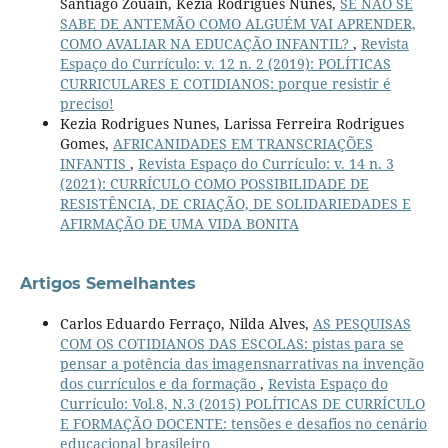
Santiago Zouain, Kezia Rodrigues Nunes,
SE NÃO SE
SABE DE ANTEMÃO COMO ALGUÉM VAI APRENDER,
COMO AVALIAR NA EDUCAÇÃO INFANTIL?
,
Revista
Espaço do Currículo: v. 12 n. 2 (2019): POLÍTICAS
CURRICULARES E COTIDIANOS: porque resistir é
preciso!
Kezia Rodrigues Nunes, Larissa Ferreira Rodrigues
Gomes,
AFRICANIDADES EM TRANSCRIAÇÕES
INFANTIS
,
Revista Espaço do Currículo: v. 14 n. 3
(2021): CURRÍCULO COMO POSSIBILIDADE DE
RESISTÊNCIA, DE CRIAÇÃO, DE SOLIDARIEDADES E
AFIRMAÇÃO DE UMA VIDA BONITA
Artigos Semelhantes
Carlos Eduardo Ferraço, Nilda Alves,
AS PESQUISAS
COM OS COTIDIANOS DAS ESCOLAS: pistas para se
pensar a potência das imagensnarrativas na invenção
dos currículos e da formação
,
Revista Espaço do
Currículo: Vol.8, N.3 (2015) POLÍTICAS DE CURRÍCULO
E FORMAÇÃO DOCENTE: tensões e desafios no cenário
educacional brasileiro