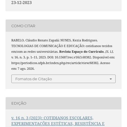
23-12-2023
COMO CITAR
RABELO, Cláudio Renato Zapalá; NUNES, Kezia Rodrigues.
TECNOLOGIAS DE COMUNICAÇÃO E EDUCAÇÃO: cotidianos tecidos
em/com as redes universitárias.
Revista Espaço do Currículo
,
[S. l.]
,
v. 16, n. 3, p. 1–11, 2023. DOI: 10.15687/rec.v16i3.68382. Disponível em:
https://periodicos.ufpb.br/index.php/rec/article/view/68382. Acesso
em: 7 ago. 2026.
Fomatos de Citação
EDIÇÃO
v. 16 n. 3 (2023): COTIDIANOS ESCOLARES,
EXPERIMENTAÇÕES ESTÉTICAS, RESISTÊNCIA E