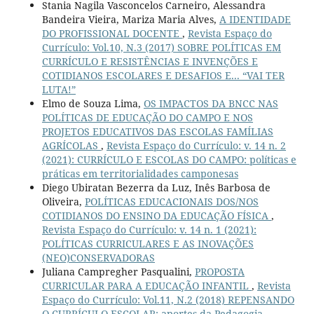
Stania Nagila Vasconcelos Carneiro, Alessandra
Bandeira Vieira, Mariza Maria Alves,
A IDENTIDADE
DO PROFISSIONAL DOCENTE
,
Revista Espaço do
Currículo: Vol.10, N.3 (2017) SOBRE POLÍTICAS EM
CURRÍCULO E RESISTÊNCIAS E INVENÇÕES E
COTIDIANOS ESCOLARES E DESAFIOS E... “VAI TER
LUTA!”
Elmo de Souza Lima,
OS IMPACTOS DA BNCC NAS
POLÍTICAS DE EDUCAÇÃO DO CAMPO E NOS
PROJETOS EDUCATIVOS DAS ESCOLAS FAMÍLIAS
AGRÍCOLAS
,
Revista Espaço do Currículo: v. 14 n. 2
(2021): CURRÍCULO E ESCOLAS DO CAMPO: políticas e
práticas em territorialidades camponesas
Diego Ubiratan Bezerra da Luz, Inês Barbosa de
Oliveira,
POLÍTICAS EDUCACIONAIS DOS/NOS
COTIDIANOS DO ENSINO DA EDUCAÇÃO FÍSICA
,
Revista Espaço do Currículo: v. 14 n. 1 (2021):
POLÍTICAS CURRICULARES E AS INOVAÇÕES
(NEO)CONSERVADORAS
Juliana Campregher Pasqualini,
PROPOSTA
CURRICULAR PARA A EDUCAÇÃO INFANTIL
,
Revista
Espaço do Currículo: Vol.11, N.2 (2018) REPENSANDO
O CURRÍCULO ESCOLAR: aportes da Pedagogia