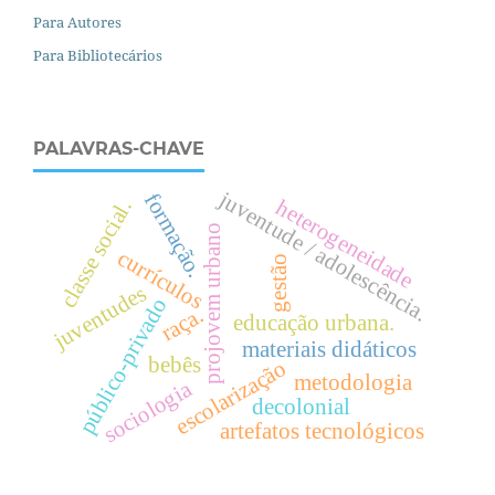
Para Autores
Para Bibliotecários
PALAVRAS-CHAVE
juventude / adolescência.
formação.
heterogeneidade
.
projovem urbano
currículos
c
l
a
s
s
e
s
o
c
i
a
l
gestão
juventudes
público-privado
raça.
educação urbana.
materiais didáticos
bebês
escolarização
metodologia
sociologia
decolonial
artefatos tecnológicos