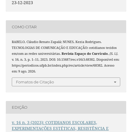
23-12-2023
COMO CITAR
RABELO, Cláudio Renato Zapalá; NUNES, Kezia Rodrigues.
TECNOLOGIAS DE COMUNICAÇÃO E EDUCAÇÃO: cotidianos tecidos
em/com as redes universitárias.
Revista Espaço do Currículo
,
[S. l.]
,
v. 16, n. 3, p. 1–11, 2023. DOI: 10.15687/rec.v16i3.68382. Disponível em:
https://periodicos.ufpb.br/index.php/rec/article/view/68382. Acesso
em: 9 ago. 2026.
Fomatos de Citação
EDIÇÃO
v. 16 n. 3 (2023): COTIDIANOS ESCOLARES,
EXPERIMENTAÇÕES ESTÉTICAS, RESISTÊNCIA E