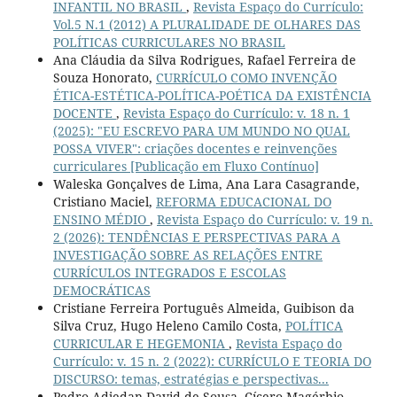
INFANTIL NO BRASIL
,
Revista Espaço do Currículo:
Vol.5 N.1 (2012) A PLURALIDADE DE OLHARES DAS
POLÍTICAS CURRICULARES NO BRASIL
Ana Cláudia da Silva Rodrigues, Rafael Ferreira de
Souza Honorato,
CURRÍCULO COMO INVENÇÃO
ÉTICA-ESTÉTICA-POLÍTICA-POÉTICA DA EXISTÊNCIA
DOCENTE
,
Revista Espaço do Currículo: v. 18 n. 1
(2025): "EU ESCREVO PARA UM MUNDO NO QUAL
POSSA VIVER": criações docentes e reinvenções
curriculares [Publicação em Fluxo Contínuo]
Waleska Gonçalves de Lima, Ana Lara Casagrande,
Cristiano Maciel,
REFORMA EDUCACIONAL DO
ENSINO MÉDIO
,
Revista Espaço do Currículo: v. 19 n.
2 (2026): TENDÊNCIAS E PERSPECTIVAS PARA A
INVESTIGAÇÃO SOBRE AS RELAÇÕES ENTRE
CURRÍCULOS INTEGRADOS E ESCOLAS
DEMOCRÁTICAS
Cristiane Ferreira Português Almeida, Guibison da
Silva Cruz, Hugo Heleno Camilo Costa,
POLÍTICA
CURRICULAR E HEGEMONIA
,
Revista Espaço do
Currículo: v. 15 n. 2 (2022): CURRÍCULO E TEORIA DO
DISCURSO: temas, estratégias e perspectivas...
Pedro Adjedan David de Sousa, Cícero Magérbio