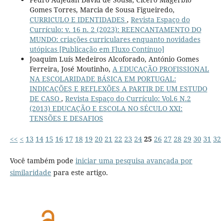
Gomes Torres, Marcia de Sousa Figueiredo,
CURRICULO E IDENTIDADES
,
Revista Espaço do
Currículo: v. 16 n. 2 (2023): REENCANTAMENTO DO
MUNDO: criações curriculares enquanto novidades
utópicas [Publicação em Fluxo Contínuo]
Joaquim Luís Medeiros Alcoforado, António Gomes
Ferreira, José Moutinho,
A EDUCAÇÃO PROFISSIONAL
NA ESCOLARIDADE BÁSICA EM PORTUGAL:
INDICAÇÕES E REFLEXÕES A PARTIR DE UM ESTUDO
DE CASO
,
Revista Espaço do Currículo: Vol.6 N.2
(2013) EDUCAÇÃO E ESCOLA NO SÉCULO XXI:
TENSÕES E DESAFIOS
<<
<
13
14
15
16
17
18
19
20
21
22
23
24
25
26
27
28
29
30
31
32
Você também pode
iniciar uma pesquisa avançada por
similaridade
para este artigo.