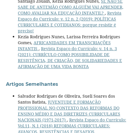
Santiago Zouain, Kezia Rodrigues Nunes,
SE NÃO SE
SABE DE ANTEMÃO COMO ALGUÉM VAI APRENDER,
COMO AVALIAR NA EDUCAÇÃO INFANTIL?
,
Revista
Espaço do Currículo: v. 12 n. 2 (2019): POLÍTICAS
CURRICULARES E COTIDIANOS: porque resistir é
preciso!
Kezia Rodrigues Nunes, Larissa Ferreira Rodrigues
Gomes,
AFRICANIDADES EM TRANSCRIAÇÕES
INFANTIS
,
Revista Espaço do Currículo: v. 14 n. 3
(2021): CURRÍCULO COMO POSSIBILIDADE DE
RESISTÊNCIA, DE CRIAÇÃO, DE SOLIDARIEDADES E
AFIRMAÇÃO DE UMA VIDA BONITA
Artigos Semelhantes
Salvador Rodrigues de Oliveira, Sueli Soares dos
Santos Batista,
JUVENTUDE E FORMAÇÃO
PROFISSIONAL NO CONTEXTO DAS REFORMAS DO
ENSINO MÉDIO E DAS DIRETRIZES CURRICULARES
NACIONAIS (1971-2017)
,
Revista Espaço do Currículo:
Vol.11, N.1 (2018) REFORMAS CURRICULARES:
AVANÇOS, RESISTÊNCIAS E DESAFIOS