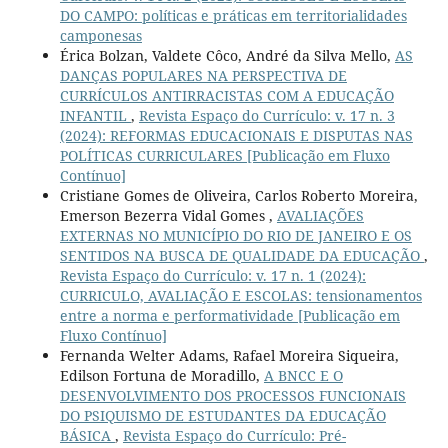
DO CAMPO: políticas e práticas em territorialidades
camponesas
Érica Bolzan, Valdete Côco, André da Silva Mello,
AS
DANÇAS POPULARES NA PERSPECTIVA DE
CURRÍCULOS ANTIRRACISTAS COM A EDUCAÇÃO
INFANTIL
,
Revista Espaço do Currículo: v. 17 n. 3
(2024): REFORMAS EDUCACIONAIS E DISPUTAS NAS
POLÍTICAS CURRICULARES [Publicação em Fluxo
Contínuo]
Cristiane Gomes de Oliveira, Carlos Roberto Moreira,
Emerson Bezerra Vidal Gomes ,
AVALIAÇÕES
EXTERNAS NO MUNICÍPIO DO RIO DE JANEIRO E OS
SENTIDOS NA BUSCA DE QUALIDADE DA EDUCAÇÃO
,
Revista Espaço do Currículo: v. 17 n. 1 (2024):
CURRICULO, AVALIAÇÃO E ESCOLAS: tensionamentos
entre a norma e performatividade [Publicação em
Fluxo Contínuo]
Fernanda Welter Adams, Rafael Moreira Siqueira,
Edilson Fortuna de Moradillo,
A BNCC E O
DESENVOLVIMENTO DOS PROCESSOS FUNCIONAIS
DO PSIQUISMO DE ESTUDANTES DA EDUCAÇÃO
BÁSICA
,
Revista Espaço do Currículo: Pré-