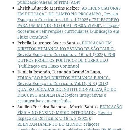
publicação/Ahead of Print (AOP)
Ehrick Eduardo Martins Melzer,
AS LICENCIATURAS
EM EDUCAÇÃO DO CAMPO NO PROCAMPO
,
Revista
Espaço do Currículo: v. 18 n. 1 (2025): "EU ESCREVO
PARA UM MUNDO NO QUAL POSSA VIVER": criações
docentes e reinvenções curriculares [Publicação em
Fluxo Contínuo]
Priscila Lourenço Soares Santos,
EDUCAÇÃO EM
DIREITOS HUMANOS NO ESTADO DE SÃO PAULO
,
Revista Espaço do Currículo: v. 16 n. 1 (2023): POR
OUTROS PROJETOS POLÍTICOS DE CURRÍCULO
[Publicação em Fluxo Contínuo]
Daniela Rosendo, Fernanda Brandão Lapa,
EDUCAÇÃO E(M) DIREITOS HUMANOS E BNCC
,
Revista Espaço do Currículo: Vol.11, N.3 (2018)
QUATRO DÉCADAS DE INSTITUCIONALIZAÇÃO DO
DISCURSO AMBIENTAL: lógicas integrativas e
restaurativas em currículos
Suellen Ferreira Barbosa , Marcio Santos,
EDUCAÇÃO
FÍSICA NO ENSINO MÉDIO INTEGRADO
,
Revista
Espaço do Currículo: v. 16 n. 2 (2023):
REENCANTAMENTO DO MUNDO: criações
curriculares enquanto novidades utópicas [Publicação