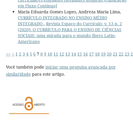
em Fluxo Contínuo]
Maria Eduarda Gomes Lopes, Andreza Maria Lima,
CURRÍCULO INTEGRADO NO ENSINO MÉDIO
INTEGRADO
,
Revista Espaço do Currículo: v. 13 n. 2
(2020): O CURRÍCULO PARA O ENSINO DE CIÊNCIAS
SOCIAIS: uma mirada para o mundo Ibero Latin-
Americano
<<
<
1
2
3
4
5
6
7
8
9
10
11
12
13
14
15
16
17
18
19
20
21
22
23
2
Você também pode
iniciar uma pesquisa avançada por
similaridade
para este artigo.