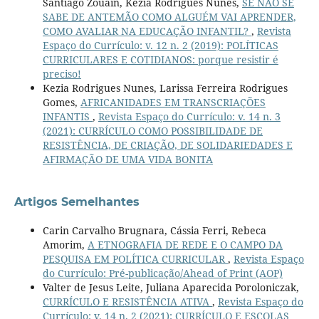
Santiago Zouain, Kezia Rodrigues Nunes,
SE NÃO SE
SABE DE ANTEMÃO COMO ALGUÉM VAI APRENDER,
COMO AVALIAR NA EDUCAÇÃO INFANTIL?
,
Revista
Espaço do Currículo: v. 12 n. 2 (2019): POLÍTICAS
CURRICULARES E COTIDIANOS: porque resistir é
preciso!
Kezia Rodrigues Nunes, Larissa Ferreira Rodrigues
Gomes,
AFRICANIDADES EM TRANSCRIAÇÕES
INFANTIS
,
Revista Espaço do Currículo: v. 14 n. 3
(2021): CURRÍCULO COMO POSSIBILIDADE DE
RESISTÊNCIA, DE CRIAÇÃO, DE SOLIDARIEDADES E
AFIRMAÇÃO DE UMA VIDA BONITA
Artigos Semelhantes
Carin Carvalho Brugnara, Cássia Ferri, Rebeca
Amorim,
A ETNOGRAFIA DE REDE E O CAMPO DA
PESQUISA EM POLÍTICA CURRICULAR
,
Revista Espaço
do Currículo: Pré-publicação/Ahead of Print (AOP)
Valter de Jesus Leite, Juliana Aparecida Poroloniczak,
CURRÍCULO E RESISTÊNCIA ATIVA
,
Revista Espaço do
Currículo: v. 14 n. 2 (2021): CURRÍCULO E ESCOLAS