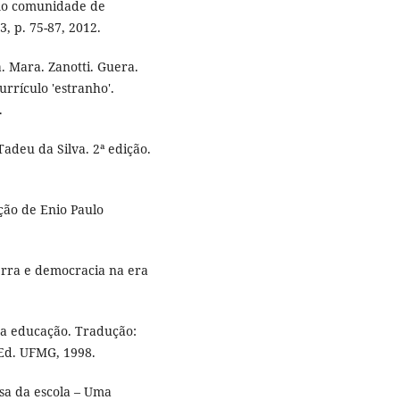
mo comunidade de
3, p. 75-87, 2012.
 Mara. Zanotti. Guera.
urrículo 'estranho'.
.
adeu da Silva. 2ª edição.
ção de Enio Paulo
erra e democracia na era
 educação. Tradução:
 Ed. UFMG, 1998.
a da escola – Uma