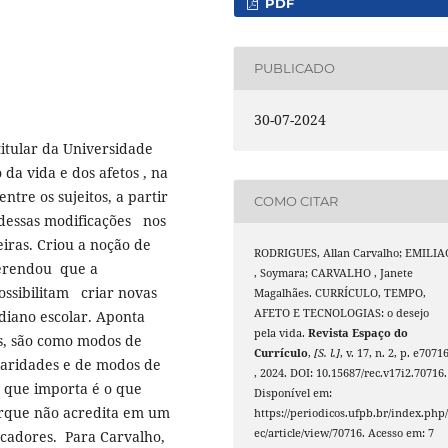
PDF
PUBLICADO
30-07-2024
titular da Universidade
 da vida e dos afetos , na
tre os sujeitos, a partir
COMO CITAR
dessas modificações nos
leiras. Criou a noção de
RODRIGUES, Allan Carvalho; EMILIA
ferendou que a
, Soymara; CARVALHO , Janete
ossibilitam criar novas
Magalhães. CURRÍCULO, TEMPO,
AFETO E TECNOLOGIAS: o desejo
diano escolar. Aponta
pela vida.
Revista Espaço do
as, são como modos de
Currículo
,
[S. l.]
, v. 17, n. 2, p. e7071
laridades e de modos de
, 2024. DOI: 10.15687/rec.v17i2.70716.
o que importa é o que
Disponível em:
orque não acredita em um
https://periodicos.ufpb.br/index.php/
ec/article/view/70716. Acesso em: 7
ucadores. Para Carvalho,