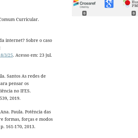
0
0
 Comum Curricular.
a internet? Sobre o caso
:
18/3/25
. Acesso em: 23 jul.
la. Santos As redes de
para pensar os
ência no IFES.
539, 2019.
na. Paula. Potência das
re formas, forças e modos
 p. 161-170, 2013.