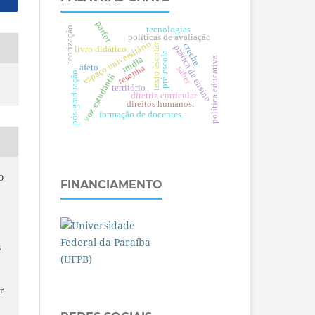
parfor
tecnologias
teorização
políticas de avaliação
espaço universitário
creche
texto escolar
prática de ensino
livro didático.
pré-escola
mídia
política educativa
afeto
resenha
saber
pós-graduação
voz estudantil
território
diretriz curricular
direitos humanos.
formação de docentes.
O
FINANCIAMENTO
6
r