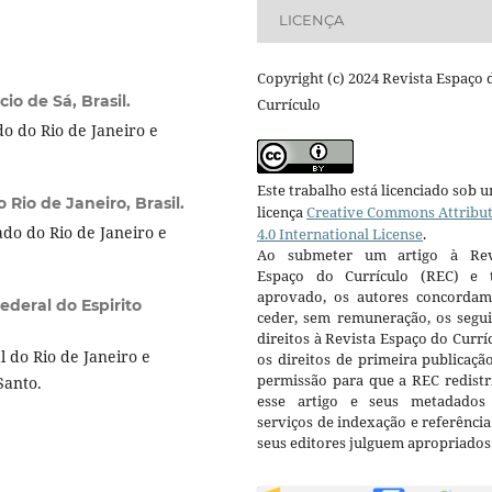
LICENÇA
Copyright (c) 2024 Revista Espaço 
io de Sá, Brasil.
Currículo
o do Rio de Janeiro e
Este trabalho está licenciado sob 
Rio de Janeiro, Brasil.
licença
Creative Commons Attribu
do do Rio de Janeiro e
4.0 International License
.
Ao submeter um artigo à Rev
Espaço do Currículo (REC) e t
aprovado, os autores concorda
ederal do Espirito
ceder, sem remuneração, os segui
direitos à Revista Espaço do Currí
 do Rio de Janeiro e
os direitos de primeira publicaçã
permissão para que a REC redistr
Santo.
esse artigo e seus metadados
serviços de indexação e referênci
seus editores julguem apropriados