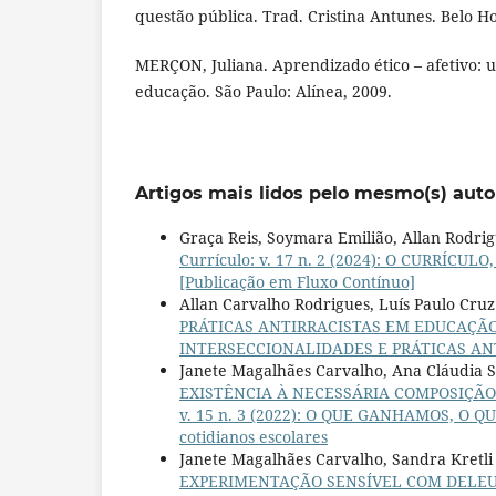
questão pública. Trad. Cristina Antunes. Belo Ho
MERÇON, Juliana. Aprendizado ético – afetivo: 
educação. São Paulo: Alínea, 2009.
Artigos mais lidos pelo mesmo(s) auto
Graça Reis, Soymara Emilião, Allan Rodri
Currículo: v. 17 n. 2 (2024): O CURRÍCULO
[Publicação em Fluxo Contínuo]
Allan Carvalho Rodrigues, Luís Paulo Cruz
PRÁTICAS ANTIRRACISTAS EM EDUCAÇÃ
INTERSECCIONALIDADES E PRÁTICAS A
Janete Magalhães Carvalho, Ana Cláudia S
EXISTÊNCIA À NECESSÁRIA COMPOSIÇÃ
v. 15 n. 3 (2022): O QUE GANHAMOS, O QU
cotidianos escolares
Janete Magalhães Carvalho, Sandra Kretli 
EXPERIMENTAÇÃO SENSÍVEL COM DELEU