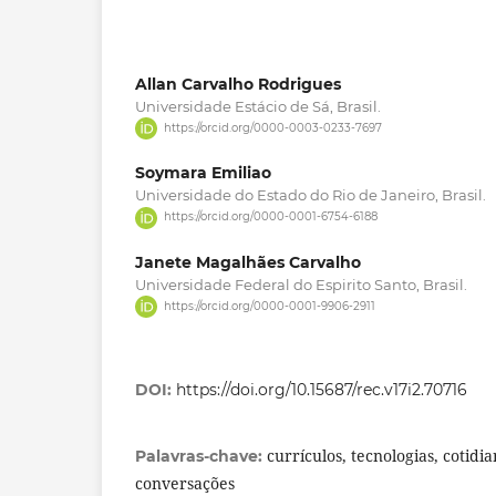
Allan Carvalho Rodrigues
Universidade Estácio de Sá, Brasil.
https://orcid.org/0000-0003-0233-7697
Soymara Emiliao
Universidade do Estado do Rio de Janeiro, Brasil.
https://orcid.org/0000-0001-6754-6188
Janete Magalhães Carvalho
Universidade Federal do Espirito Santo, Brasil.
https://orcid.org/0000-0001-9906-2911
DOI:
https://doi.org/10.15687/rec.v17i2.70716
currículos, tecnologias, cotidi
Palavras-chave:
conversações