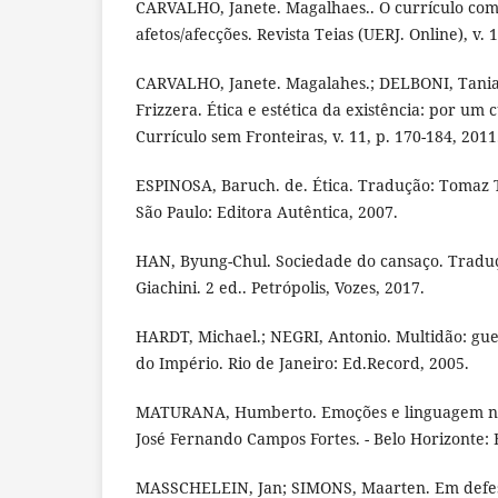
CARVALHO, Janete. Magalhaes.. O currículo co
afetos/afecções. Revista Teias (UERJ. Online), v. 1
CARVALHO, Janete. Magalahes.; DELBONI, Tania.
Frizzera. Ética e estética da existência: por um c
Currículo sem Fronteiras, v. 11, p. 170-184, 2011
ESPINOSA, Baruch. de. Ética. Tradução: Tomaz T
São Paulo: Editora Autêntica, 2007.
HAN, Byung-Chul. Sociedade do cansaço. Tradu
Giachini. 2 ed.. Petrópolis, Vozes, 2017.
HARDT, Michael.; NEGRI, Antonio. Multidão: gu
do Império. Rio de Janeiro: Ed.Record, 2005.
MATURANA, Humberto. Emoções e linguagem na
José Fernando Campos Fortes. - Belo Horizonte:
MASSCHELEIN, Jan; SIMONS, Maarten. Em defes