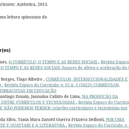
rizonte: Autêntica, 2013.
uma leitura spinozana da
r(es)
gues,
O CURRÍCULO, O TEMPO E AS REDES SOCIAIS
,
Revista Espaç
, O TEMPO E AS REDES SOCIAIS: lugares de afetos e aceleração da 
 Borges, Tiago Ribeiro ,
CURRÍCULOS, INTERSECCIONALIDADES E
O
,
Revista Espaço do Currículo: v. 15 n. 1 (2022): CURRÍCULOS,
NTIRRACISTAS EM EDUCAÇÃO
antiago Zouain, Jannaina Calixto de Lima,
NA PRODUÇÃO DA
O ENTRE CURRÍCULOS E TECNOLOGIAS
,
Revista Espaço do Currícu
E NÃO PODEMOS PERDER: criações curriculares e tecnologias nos
da Silva, Tania Mara Zanotti Guerra Frizzera Delboni,
POR UMA
ZE E GUATTARI E A LITERATURA
,
Revista Espaço do Currículo: v.