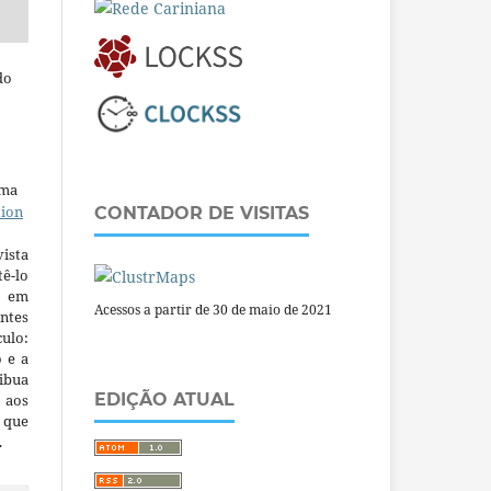
do
uma
tion
CONTADOR DE VISITAS
ista
ê-lo
m em
Acessos a partir de 30 de maio de 2021
ntes
culo:
o e a
ibua
EDIÇÃO ATUAL
 aos
a que
.