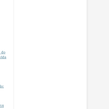
o do
vida
lo:
 18